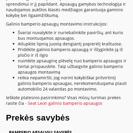
sprendimui ir jį papildant. Apsaugų gamybos technologija ir
naudojamos aukštos klasės medžiagos garantuoja gaminio
kokybę bei ilgaamžiškumą.
Galinio bamperio apsaugų montavimo instrukcijos:
Švariai nuvalykite ir nuriebalinkite paviršių, ant kurio
bus montuojamos apsaugos.
Atlupkite lipnią juostą dengiantį popierėlį kraštuose.
Pridėkite galinio bamperio apsaugą ir išlyginkite ją iš
pločio ir iš ilgio
nuimkite apsauginę plėvelę nuo bamperio apsaugos ir
tvirtai prispauskite. Taip užbaigsite galinio bamperio
apsaugos montavimą
reikia nepamiršti, jog norint kokybiškai pritvirtintį
galinio bamperio apsaugas, nerekomenduojama plauti
automobilio 24 valandas po montavimo.
Ieškote platesnio pasirinkimo? Visas mūsų turimas prekes
rasite čia -
Seat Leon galinio bamperio apsaugos
Prekės savybės
BAMPERIO APSAUGŲ SAVYBĖS