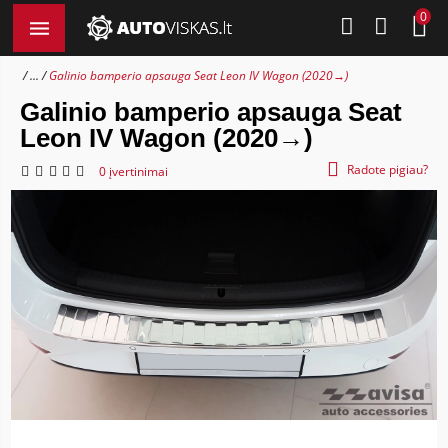
0
...
Galinio bamperio apsauga Seat Leon IV Wagon (2020→)
Galinio bamperio apsauga Seat
Leon IV Wagon (2020→)
Radote pigiau?
0 įvertinimai