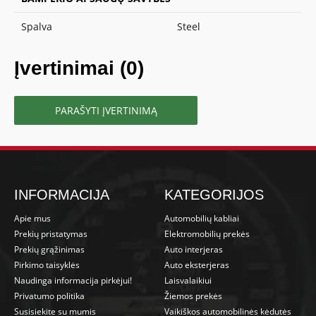
Spalva
Steel
Įvertinimai (0)
PARAŠYTI ĮVERTINIMĄ
INFORMACIJA
KATEGORIJOS
Apie mus
Automobilių kabliai
Prekių pristatymas
Elektromobilių prekės
Prekių grąžinimas
Auto interjeras
Pirkimo taisyklės
Auto eksterjeras
Naudinga informacija pirkėjui!
Laisvalaikiui
Privatumo politika
Žiemos prekės
Susisiekite su mumis
Vaikiškos automobilinės kėdutės