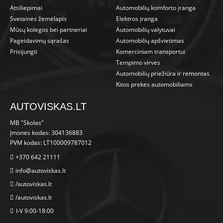
Atsiliepimai
Automobilių komforto įranga
Svetainės žemėlapis
Elektros įranga
Mūsų kolegos bei partneriai
Automobilių valytuvai
Pageidavimų sąrašas
Automobilių apšvietimas
Prisijungti
Komerciniam transportui
Tempimo virvės
Automobilių priežiūra ir remontas
Kitos prekės automobiliams
AUTOVISKAS.LT
MB "Skolas"
Įmonės kodas: 304136883
PVM kodas: LT100009787012
+370 642 21111
info@autoviskas.lt
/autoviskas.lt
/autoviskas.lt
I-V 9:00-18:00