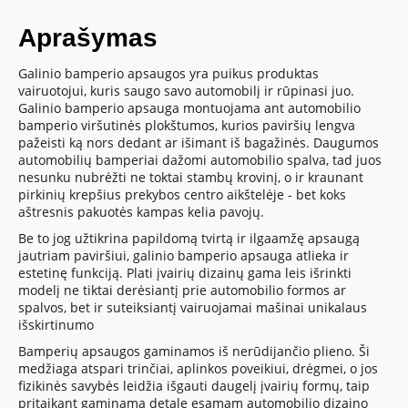
Aprašymas
Galinio bamperio apsaugos yra puikus produktas
vairuotojui, kuris saugo savo automobilį ir rūpinasi juo.
Galinio bamperio apsauga montuojama ant automobilio
bamperio viršutinės plokštumos, kurios paviršių lengva
pažeisti ką nors dedant ar išimant iš bagažinės. Daugumos
automobilių bamperiai dažomi automobilio spalva, tad juos
nesunku nubrėžti ne toktai stambų krovinį, o ir kraunant
pirkinių krepšius prekybos centro aikštelėje - bet koks
aštresnis pakuotės kampas kelia pavojų.
Be to jog užtikrina papildomą tvirtą ir ilgaamžę apsaugą
jautriam paviršiui, galinio bamperio apsauga atlieka ir
estetinę funkciją. Plati įvairių dizainų gama leis išrinkti
modelį ne tiktai derėsiantį prie automobilio formos ar
spalvos, bet ir suteiksiantį vairuojamai mašinai unikalaus
išskirtinumo
Bamperių apsaugos gaminamos iš nerūdijančio plieno. Ši
medžiaga atspari trinčiai, aplinkos poveikiui, drėgmei, o jos
fizikinės savybės leidžia išgauti daugelį įvairių formų, taip
pritaikant gaminamą detalę esamam automobilio dizaino