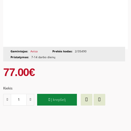
Gamintojas:
Avisa
Prekės kodas:
2/35490
Pristatymas:
7-14 darbo dienų
77.00€
Kiekis
Į krepšelį