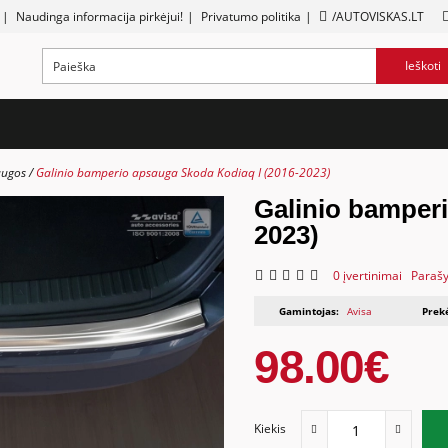
|
Naudinga informacija pirkėjui!
|
Privatumo politika
|
/AUTOVISKAS.LT
Ieškoti
augos
Galinio bamperio apsauga Skoda Kodiaq I (2016-2023)
Galinio bamper
2023)
0 įvertinimai
Parašy
Gamintojas:
Avisa
Prek
98.00€
Kiekis