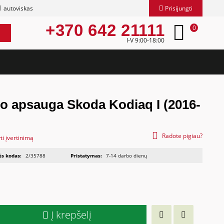
autoviskas
Prisijungti
+370 642 21111
0
I-V 9:00-18:00
io apsauga Skoda Kodiaq I (2016-
Radote pigiau?
ti įvertinimą
ės kodas:
2/35788
Pristatymas:
7-14 darbo dienų
Į krepšelį