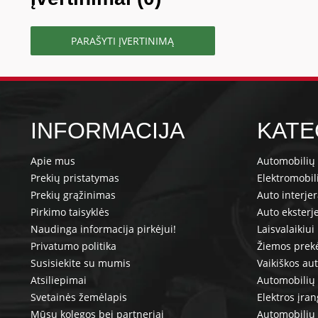
PARAŠYTI ĮVERTINIMĄ
INFORMACIJA
KATE
Apie mus
Automobilių 
Prekių pristatymas
Elektromobil
Prekių grąžinimas
Auto interje
Pirkimo taisyklės
Auto eksterj
Naudinga informacija pirkėjui!
Laisvalaikiui
Privatumo politika
Žiemos prek
Susisiekite su mumis
Vaikiškos au
Atsiliepimai
Automobilių 
Svetainės žemėlapis
Elektros įra
Mūsų kolegos bei partneriai
Automobilių 