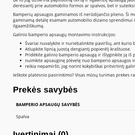
derėsiantį prie automobilio formos ar spalvos, bet ir suteik
Bamperių apsaugos gaminamos iš nerūdijančio plieno. Ši medžia
gaminamą detalę esamam automobilio dizaino sprendimui ir
ilgaamžiškumą.
Galinio bamperio apsaugų montavimo instrukcijos:
Švariai nuvalykite ir nuriebalinkite paviršių, ant kur
Atlupkite lipnią juostą dengiantį popierėlį kraštuose.
Pridėkite galinio bamperio apsaugą ir išlyginkite ją iš pl
nuimkite apsauginę plėvelę nuo bamperio apsaugos ir 
reikia nepamiršti, jog norint kokybiškai pritvirtintį
Ieškote platesnio pasirinkimo? Visas mūsų turimas prekes ras
Prekės savybės
BAMPERIO APSAUGŲ SAVYBĖS
Spalva
Įvertinimai (0)