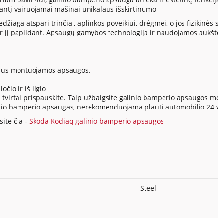
siantį vairuojamai mašinai unikalaus išskirtinumo
ga atspari trinčiai, aplinkos poveikiui, drėgmei, o jos fizikinės sa
 jį papildant. Apsaugų gamybos technologija ir naudojamos aukšt
io bus montuojamos apsaugos.
očio ir iš ilgio
tvirtai prispauskite. Taip užbaigsite galinio bamperio apsaugos 
 galinio bamperio apsaugas, nerekomenduojama plauti automobilio 2
ite čia -
Skoda Kodiaq galinio bamperio apsaugos
Steel