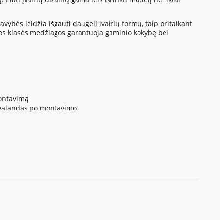
vybės leidžia išgauti daugelį įvairių formų, taip pritaikant
os klasės medžiagos garantuoja gaminio kokybę bei
montavimą
4 valandas po montavimo.