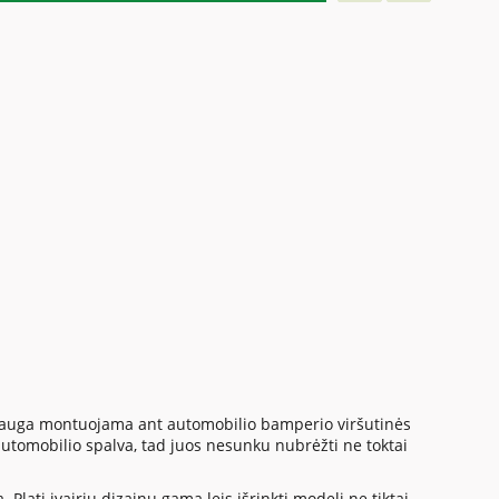
apsauga montuojama ant automobilio bamperio viršutinės
utomobilio spalva, tad juos nesunku nubrėžti ne toktai
Plati įvairių dizainų gama leis išrinkti modelį ne tiktai