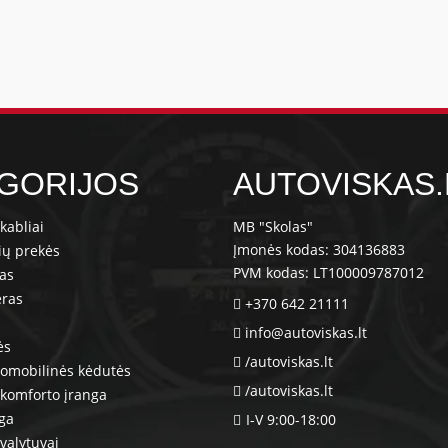
GORIJOS
AUTOVISKAS.
kabliai
MB "Skolas"
Įmonės kodas: 304136883
ių prekės
PVM kodas: LT100009787012
ras
eras
+370 642 21111
info@autoviskas.lt
ės
/autoviskas.lt
tomobilinės kėdutės
/autoviskas.lt
komforto įranga
nga
I-V 9:00-18:00
valytuvai