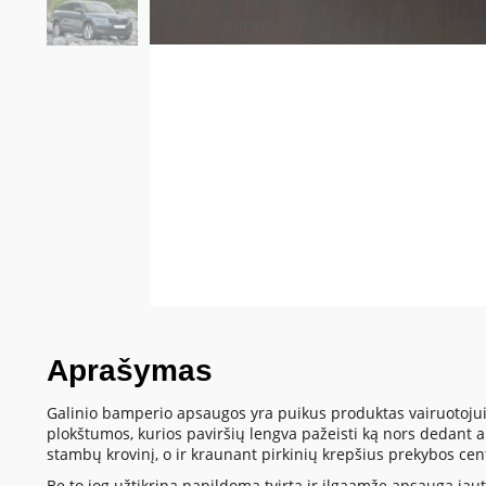
Aprašymas
Galinio bamperio apsaugos yra puikus produktas vairuotojui
plokštumos, kurios paviršių lengva pažeisti ką nors dedant
stambų krovinį, o ir kraunant pirkinių krepšius prekybos cen
Be to jog užtikrina papildomą tvirtą ir ilgaamžę apsaugą jautr