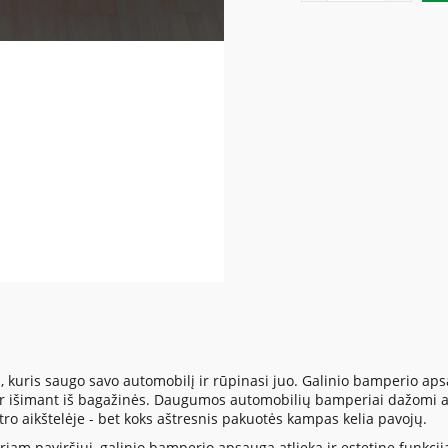
, kuris saugo savo automobilį ir rūpinasi juo. Galinio bamperio 
 ar išimant iš bagažinės. Daugumos automobilių bamperiai dažomi a
tro aikštelėje - bet koks aštresnis pakuotės kampas kelia pavojų.
iam paviršiui, galinio bamperio apsauga atlieka ir estetinę funkciją. 