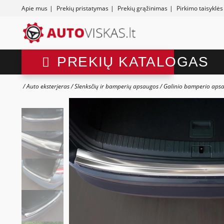
Apie mus
|
Prekių pristatymas
|
Prekių grąžinimas
|
Pirkimo taisyklės
PREKIŲ KATALOGAS
Auto eksterjeras
Slenksčių ir bamperių apsaugos
Galinio bamperio aps