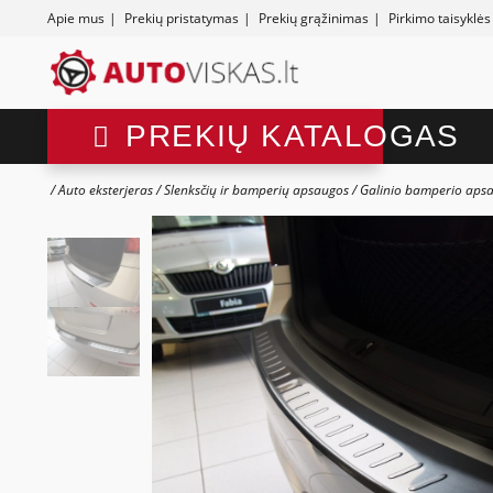
Apie mus
|
Prekių pristatymas
|
Prekių grąžinimas
|
Pirkimo taisyklės
PREKIŲ KATALOGAS
Auto eksterjeras
Slenksčių ir bamperių apsaugos
Galinio bamperio aps