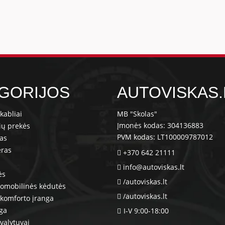
GORIJOS
AUTOVISKAS.
kabliai
MB "Skolas"
Įmonės kodas: 304136883
ių prekės
PVM kodas: LT100009787012
ras
eras
+370 642 21111
info@autoviskas.lt
ės
/autoviskas.lt
tomobilinės kėdutės
/autoviskas.lt
komforto įranga
nga
I-V 9:00-18:00
valytuvai