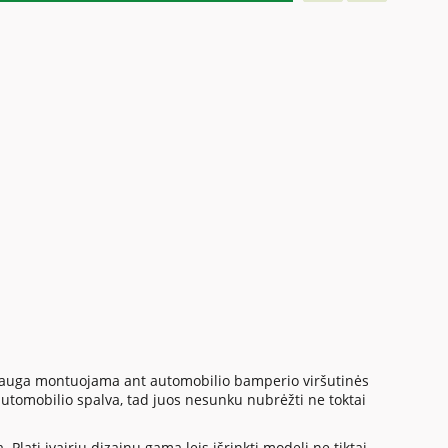
apsauga montuojama ant automobilio bamperio viršutinės
utomobilio spalva, tad juos nesunku nubrėžti ne toktai
Plati įvairių dizainų gama leis išrinkti modelį ne tiktai