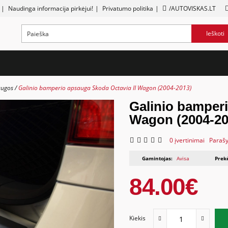
|
Naudinga informacija pirkėjui!
|
Privatumo politika
|
/AUTOVISKAS.LT
Ieškoti
augos
Galinio bamperio apsauga Skoda Octavia II Wagon (2004-2013)
Galinio bamperi
Wagon (2004-20
0 įvertinimai
Parašy
Gamintojas:
Avisa
Prek
84.00€
Kiekis