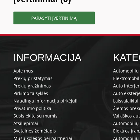
PARAŠYTI ĮVERTINIMĄ
INFORMACIJA
KATE
Apie mus
Automobilių 
Prekių pristatymas
Elektromobil
Prekių grąžinimas
Auto interje
Pirkimo taisyklės
Auto eksterj
Naudinga informacija pirkėjui!
Laisvalaikiui
Privatumo politika
Žiemos prek
Susisiekite su mumis
Vaikiškos au
Atsiliepimai
Automobilių 
Svetainės žemėlapis
Elektros įra
Mūsų kolegos bei partneriai
Automobilių 