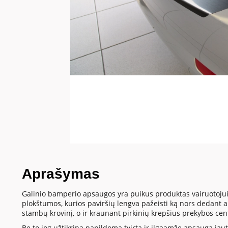
Aprašymas
Galinio bamperio apsaugos yra puikus produktas vairuotojui
plokštumos, kurios paviršių lengva pažeisti ką nors dedant
stambų krovinį, o ir kraunant pirkinių krepšius prekybos cen
Be to jog užtikrina papildomą tvirtą ir ilgaamžę apsaugą jautr