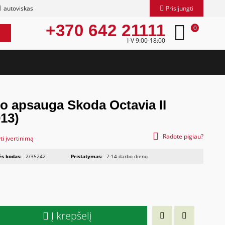
autoviskas
Prisijungti
+370 642 21111
0
I-V 9:00-18:00
o apsauga Skoda Octavia II
13)
Radote pigiau?
ti įvertinimą
ės kodas:
2/35242
Pristatymas:
7-14 darbo dienų
Į krepšelį