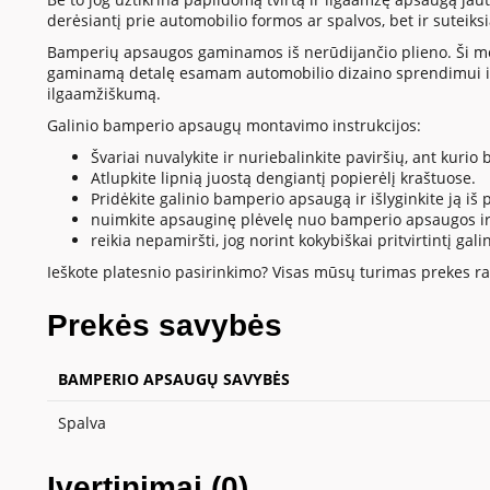
derėsiantį prie automobilio formos ar spalvos, bet ir suteik
Bamperių apsaugos gaminamos iš nerūdijančio plieno. Ši medžia
gaminamą detalę esamam automobilio dizaino sprendimui ir
ilgaamžiškumą.
Galinio bamperio apsaugų montavimo instrukcijos:
Švariai nuvalykite ir nuriebalinkite paviršių, ant kur
Atlupkite lipnią juostą dengiantį popierėlį kraštuose.
Pridėkite galinio bamperio apsaugą ir išlyginkite ją iš pl
nuimkite apsauginę plėvelę nuo bamperio apsaugos ir 
reikia nepamiršti, jog norint kokybiškai pritvirtintį
Ieškote platesnio pasirinkimo? Visas mūsų turimas prekes ras
Prekės savybės
BAMPERIO APSAUGŲ SAVYBĖS
Spalva
Įvertinimai (0)