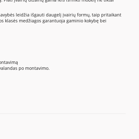
vybės leidžia išgauti daugelį įvairių formų, taip pritaikant
os klasės medžiagos garantuoja gaminio kokybę bei
montavimą
4 valandas po montavimo.