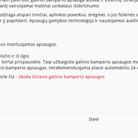
siantį vairuojamai mašinai unikalaus išskirtinumo
ga atspari trinčiai, aplinkos poveikiui, drėgmei, o jos fizikinės sa
 jį papildant. Apsaugų gamybos technologija ir naudojamos aukšt
io bus montuojamos apsaugos.
očio ir iš ilgio
tvirtai prispauskite. Taip užbaigsite galinio bamperio apsaugos 
 galinio bamperio apsaugas, nerekomenduojama plauti automobilio 2
ite čia -
Skoda Octavia galinio bamperio apsaugos
Steel