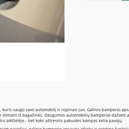
, kuris saugo savo automobilį ir rūpinasi juo. Galinio bamperio 
 ar išimant iš bagažinės. Daugumos automobilių bamperiai dažomi a
tro aikštelėje - bet koks aštresnis pakuotės kampas kelia pavojų.
iam paviršiui, galinio bamperio apsauga atlieka ir estetinę funkciją. 