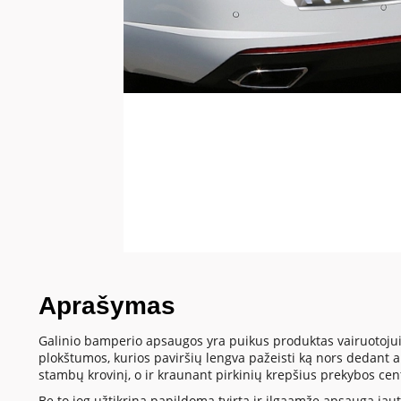
Aprašymas
Galinio bamperio apsaugos yra puikus produktas vairuotojui
plokštumos, kurios paviršių lengva pažeisti ką nors dedant
stambų krovinį, o ir kraunant pirkinių krepšius prekybos cen
Be to jog užtikrina papildomą tvirtą ir ilgaamžę apsaugą jautr