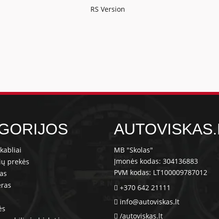
RS Version
GORIJOS
AUTOVISKAS.
kabliai
MB "Skolas"
Įmonės kodas: 304136883
ių prekės
PVM kodas: LT100009787012
ras
eras
+370 642 21111
info@autoviskas.lt
ės
/autoviskas.lt