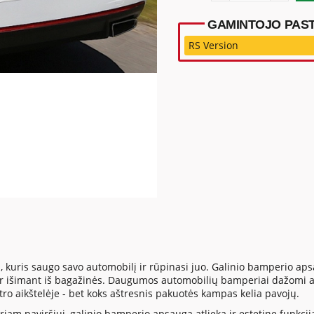
GAMINTOJO PAST
RS Version
, kuris saugo savo automobilį ir rūpinasi juo. Galinio bamperio 
 ar išimant iš bagažinės. Daugumos automobilių bamperiai dažomi a
tro aikštelėje - bet koks aštresnis pakuotės kampas kelia pavojų.
iam paviršiui, galinio bamperio apsauga atlieka ir estetinę funkciją. 