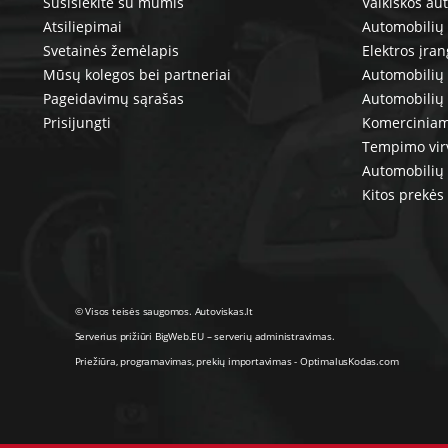
Susisiekite su mumis
Vaikiškos au
Atsiliepimai
Automobilių 
Svetainės žemėlapis
Elektros įra
Mūsų kolegos bei partneriai
Automobilių 
Pageidavimų sąrašas
Automobilių
Prisijungti
Komerciniam
Tempimo vir
Automobilių 
Kitos prekės
© Visos teisės saugomos. Autoviskas.lt
Serverius prižiūri
BigWeb.EU
–
serverių administravimas
.
Priežiūra, programavimas
,
prekių importavimas
-
OptimalusKodas.com