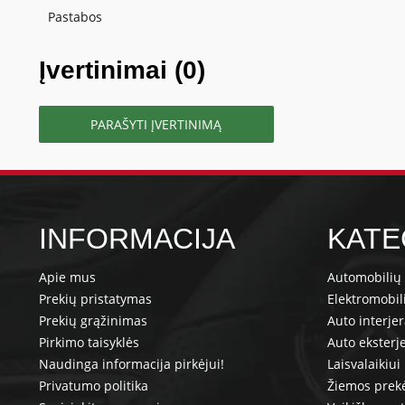
Pastabos
Įvertinimai (0)
PARAŠYTI ĮVERTINIMĄ
INFORMACIJA
KATE
Apie mus
Automobilių 
Prekių pristatymas
Elektromobil
Prekių grąžinimas
Auto interje
Pirkimo taisyklės
Auto eksterj
Naudinga informacija pirkėjui!
Laisvalaikiui
Privatumo politika
Žiemos prek