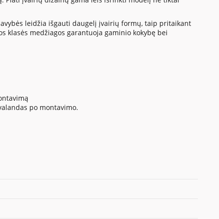
vybės leidžia išgauti daugelį įvairių formų, taip pritaikant
os klasės medžiagos garantuoja gaminio kokybę bei
montavimą
4 valandas po montavimo.