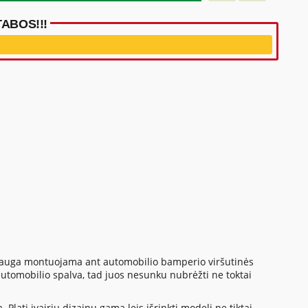
ABOS!!!
apsauga montuojama ant automobilio bamperio viršutinės
utomobilio spalva, tad juos nesunku nubrėžti ne toktai
Plati įvairių dizainų gama leis išrinkti modelį ne tiktai