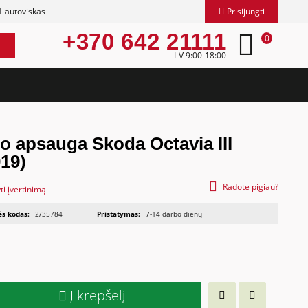
autoviskas
Prisijungti
+370 642 21111
0
I-V 9:00-18:00
o apsauga Skoda Octavia III
19)
Radote pigiau?
ti įvertinimą
ės kodas:
2/35784
Pristatymas:
7-14 darbo dienų
Į krepšelį