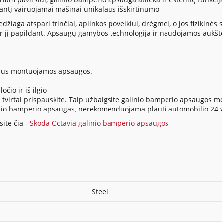
siantį vairuojamai mašinai unikalaus išskirtinumo
ga atspari trinčiai, aplinkos poveikiui, drėgmei, o jos fizikinės sa
 jį papildant. Apsaugų gamybos technologija ir naudojamos aukšt
io bus montuojamos apsaugos.
očio ir iš ilgio
tvirtai prispauskite. Taip užbaigsite galinio bamperio apsaugos 
 galinio bamperio apsaugas, nerekomenduojama plauti automobilio 2
ite čia -
Skoda Octavia galinio bamperio apsaugos
Steel