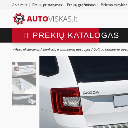
Apie mus
|
Prekių pristatymas
|
Prekių grąžinimas
|
Pirkimo taisyklės
PREKIŲ KATALOGAS
Auto eksterjeras
Slenksčių ir bamperių apsaugos
Galinio bamperio aps