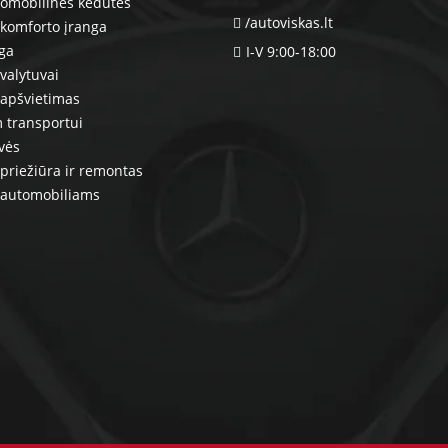
tomobilinės kėdutės
/autoviskas.lt
komforto įranga
nga
I-V 9:00-18:00
valytuvai
 apšvietimas
 transportui
vės
priežiūra ir remontas
 automobiliams