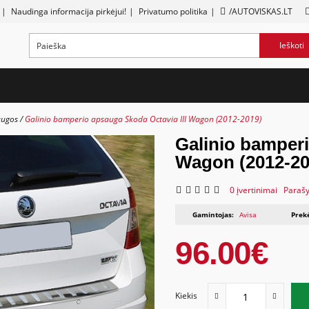
|
Naudinga informacija pirkėjui!
|
Privatumo politika
|
/AUTOVISKAS.LT
Ieškoti
augos
Galinio bamperio apsauga Skoda Octavia III Wagon (2012-2019)
Galinio bamperi
Wagon (2012-20
0 įvertinimai
Parašy
Gamintojas:
Avisa
Prek
96.00€
Kiekis