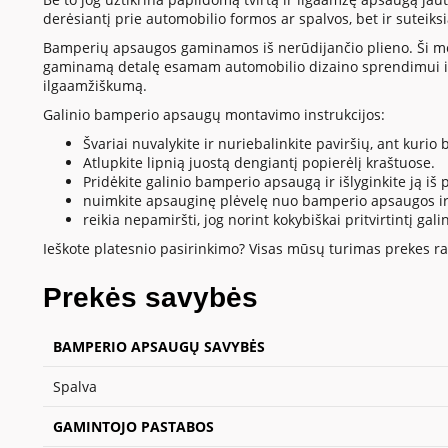
derėsiantį prie automobilio formos ar spalvos, bet ir suteik
Bamperių apsaugos gaminamos iš nerūdijančio plieno. Ši medžia
gaminamą detalę esamam automobilio dizaino sprendimui ir
ilgaamžiškumą.
Galinio bamperio apsaugų montavimo instrukcijos:
Švariai nuvalykite ir nuriebalinkite paviršių, ant kur
Atlupkite lipnią juostą dengiantį popierėlį kraštuose.
Pridėkite galinio bamperio apsaugą ir išlyginkite ją iš pl
nuimkite apsauginę plėvelę nuo bamperio apsaugos ir 
reikia nepamiršti, jog norint kokybiškai pritvirtintį
Ieškote platesnio pasirinkimo? Visas mūsų turimas prekes ras
Prekės savybės
BAMPERIO APSAUGŲ SAVYBĖS
Spalva
GAMINTOJO PASTABOS