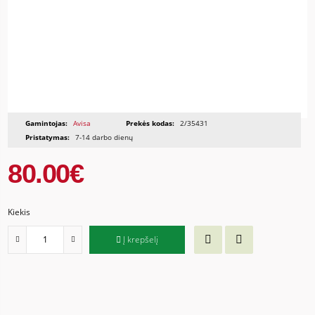
Gamintojas:
Avisa
Prekės kodas:
2/35431
Pristatymas:
7-14 darbo dienų
80.00€
Kiekis
Į krepšelį