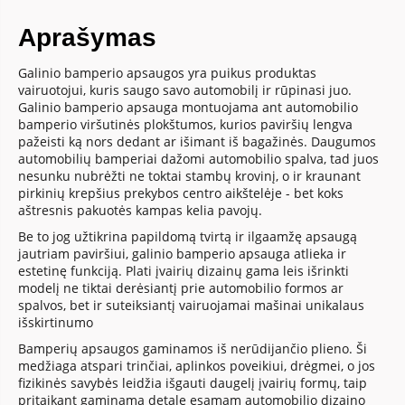
Aprašymas
Galinio bamperio apsaugos yra puikus produktas
vairuotojui, kuris saugo savo automobilį ir rūpinasi juo.
Galinio bamperio apsauga montuojama ant automobilio
bamperio viršutinės plokštumos, kurios paviršių lengva
pažeisti ką nors dedant ar išimant iš bagažinės. Daugumos
automobilių bamperiai dažomi automobilio spalva, tad juos
nesunku nubrėžti ne toktai stambų krovinį, o ir kraunant
pirkinių krepšius prekybos centro aikštelėje - bet koks
aštresnis pakuotės kampas kelia pavojų.
Be to jog užtikrina papildomą tvirtą ir ilgaamžę apsaugą
jautriam paviršiui, galinio bamperio apsauga atlieka ir
estetinę funkciją. Plati įvairių dizainų gama leis išrinkti
modelį ne tiktai derėsiantį prie automobilio formos ar
spalvos, bet ir suteiksiantį vairuojamai mašinai unikalaus
išskirtinumo
Bamperių apsaugos gaminamos iš nerūdijančio plieno. Ši
medžiaga atspari trinčiai, aplinkos poveikiui, drėgmei, o jos
fizikinės savybės leidžia išgauti daugelį įvairių formų, taip
pritaikant gaminamą detalę esamam automobilio dizaino