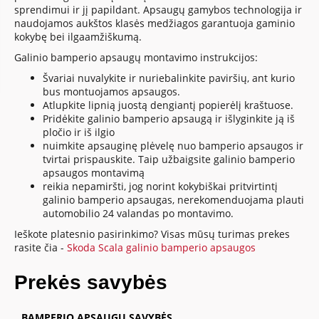
sprendimui ir jį papildant. Apsaugų gamybos technologija ir
naudojamos aukštos klasės medžiagos garantuoja gaminio
kokybę bei ilgaamžiškumą.
Galinio bamperio apsaugų montavimo instrukcijos:
Švariai nuvalykite ir nuriebalinkite paviršių, ant kurio
bus montuojamos apsaugos.
Atlupkite lipnią juostą dengiantį popierėlį kraštuose.
Pridėkite galinio bamperio apsaugą ir išlyginkite ją iš
pločio ir iš ilgio
nuimkite apsauginę plėvelę nuo bamperio apsaugos ir
tvirtai prispauskite. Taip užbaigsite galinio bamperio
apsaugos montavimą
reikia nepamiršti, jog norint kokybiškai pritvirtintį
galinio bamperio apsaugas, nerekomenduojama plauti
automobilio 24 valandas po montavimo.
Ieškote platesnio pasirinkimo? Visas mūsų turimas prekes
rasite čia -
Skoda Scala galinio bamperio apsaugos
Prekės savybės
BAMPERIO APSAUGŲ SAVYBĖS