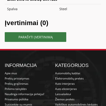
Spalva
Steel
Įvertinimai (0)
PARAŠYTI ĮVERTINIMĄ
INFORMACIJA
KATEGORIJOS
Apie mus
Automobilių kabliai
Prekių pristatymas
Elektromobilių prekės
Prekių grąžinimas
Auto interjeras
Pirkimo taisyklės
Auto eksterjeras
Naudinga informacija pirkėjui!
Laisvalaikiui
Privatumo politika
Žiemos prekės
Susisiekite su mumis
Vaikiškos automobilinės kėdutės