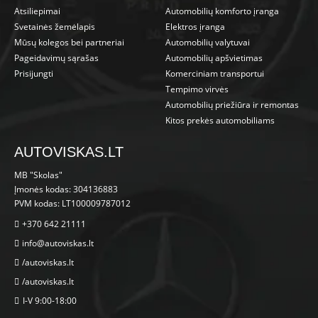
Atsiliepimai
Automobilių komforto įranga
Svetainės žemėlapis
Elektros įranga
Mūsų kolegos bei partneriai
Automobilių valytuvai
Pageidavimų sąrašas
Automobilių apšvietimas
Prisijungti
Komerciniam transportui
Tempimo virvės
Automobilių priežiūra ir remontas
Kitos prekės automobiliams
AUTOVISKAS.LT
MB "Skolas"
Įmonės kodas: 304136883
PVM kodas: LT100009787012
+370 642 21111
info@autoviskas.lt
/autoviskas.lt
/autoviskas.lt
I-V 9:00-18:00