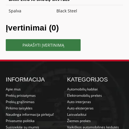
Spalva
Black Steel
Įvertinimai (0)
PARAŠYTI ĮVERTINIMĄ
INFORMACIJA
KATEGORIJOS
Apie mus
Automobilių kabliai
Prekių pristatymas
Elektromobilių prekės
Prekių grąžinimas
Auto interjeras
Pirkimo taisyklės
Auto eksterjeras
Naudinga informacija pirkėjui!
Laisvalaikiui
Privatumo politika
Žiemos prekės
Susisiekite su mumis
Vaikiškos automobilinės kėdutės