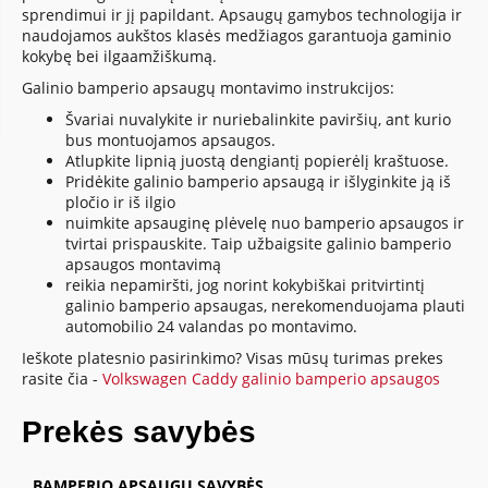
sprendimui ir jį papildant. Apsaugų gamybos technologija ir
naudojamos aukštos klasės medžiagos garantuoja gaminio
kokybę bei ilgaamžiškumą.
Galinio bamperio apsaugų montavimo instrukcijos:
Švariai nuvalykite ir nuriebalinkite paviršių, ant kurio
bus montuojamos apsaugos.
Atlupkite lipnią juostą dengiantį popierėlį kraštuose.
Pridėkite galinio bamperio apsaugą ir išlyginkite ją iš
pločio ir iš ilgio
nuimkite apsauginę plėvelę nuo bamperio apsaugos ir
tvirtai prispauskite. Taip užbaigsite galinio bamperio
apsaugos montavimą
reikia nepamiršti, jog norint kokybiškai pritvirtintį
galinio bamperio apsaugas, nerekomenduojama plauti
automobilio 24 valandas po montavimo.
Ieškote platesnio pasirinkimo? Visas mūsų turimas prekes
rasite čia -
Volkswagen Caddy galinio bamperio apsaugos
Prekės savybės
BAMPERIO APSAUGŲ SAVYBĖS