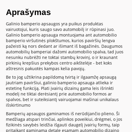
Aprašymas
Galinio bamperio apsaugos yra puikus produktas
vairuotojui, kuris saugo savo automobilį ir rūpinasi juo.
Galinio bamperio apsauga montuojama ant automobilio
bamperio viršutinės plokštumos, kurios paviršių lengva
pažeisti ką nors dedant ar išimant iš bagažinės. Daugumos
automobilių bamperiai dažomi automobilio spalva, tad juos
nesunku nubrėžti ne toktai stambų krovinį, o ir kraunant
pirkinių krepšius prekybos centro aikštelėje - bet koks
aštresnis pakuotės kampas kelia pavojų.
Be to jog užtikrina papildomą tvirtą ir ilgaamžę apsaugą
jautriam paviršiui, galinio bamperio apsauga atlieka ir
estetinę funkciją. Plati įvairių dizainų gama leis išrinkti
modelį ne tiktai derėsiantį prie automobilio formos ar
spalvos, bet ir suteiksiantį vairuojamai mašinai unikalaus
išskirtinumo
Bamperių apsaugos gaminamos iš nerūdijančio plieno. Ši
medžiaga atspari trinčiai, aplinkos poveikiui, drėgmei, o jos
fizikinės savybės leidžia išgauti daugelį įvairių formų, taip
pritaikant gaminamą detalę esamam automobilio dizaino