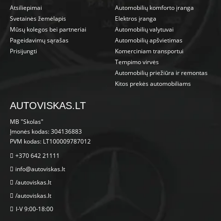
Atsiliepimai
Automobilių komforto įranga
Svetainės žemėlapis
Elektros įranga
Mūsų kolegos bei partneriai
Automobilių valytuvai
Pageidavimų sąrašas
Automobilių apšvietimas
Prisijungti
Komerciniam transportui
Tempimo virvės
Automobilių priežiūra ir remontas
Kitos prekės automobiliams
AUTOVISKAS.LT
MB "Skolas"
Įmonės kodas: 304136883
PVM kodas: LT100009787012
+370 642 21111
info@autoviskas.lt
/autoviskas.lt
/autoviskas.lt
I-V 9:00-18:00