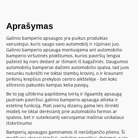
Aprašymas
Galinio bamperio apsaugos yra puikus produktas
vairuotojui, kuris saugo savo automobilį ir rūpinasi juo.
Galinio bamperio apsauga montuojama ant automobilio
bamperio viršutinės plokštumos, kurios paviršių lengva
pažeisti ką nors dedant ar išimant iš bagažinės. Daugumos
automobilių bamperiai dažomi automobilio spalva, tad juos
nesunku nubrėžti ne toktai stambų krovinį, o ir kraunant
pirkinių krepšius prekybos centro aikštelėje - bet koks
aštresnis pakuotės kampas kelia pavojų.
Be to jog užtikrina papildomą tvirtą ir ilgaamžę apsaugą
jautriam paviršiui, galinio bamperio apsauga atlieka ir
estetinę funkciją. Plati įvairių dizainų gama leis išrinkti
modelį ne tiktai derėsiantį prie automobilio formos ar
spalvos, bet ir suteiksiantį vairuojamai mašinai unikalaus
išskirtinumo
Bamperių apsaugos gaminamos iš nerūdijančio plieno. Ši
medžiaga atspari trinčiai, aplinkos poveikiui, drėgmei, o jos