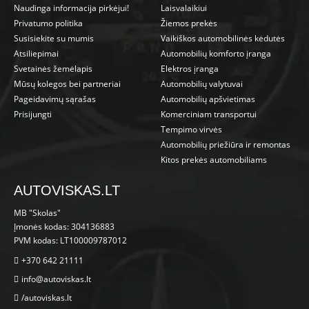
Naudinga informacija pirkėjui!
Laisvalaikiui
Privatumo politika
Žiemos prekės
Susisiekite su mumis
Vaikiškos automobilinės kėdutės
Atsiliepimai
Automobilių komforto įranga
Svetainės žemėlapis
Elektros įranga
Mūsų kolegos bei partneriai
Automobilių valytuvai
Pageidavimų sąrašas
Automobilių apšvietimas
Prisijungti
Komerciniam transportui
Tempimo virvės
Automobilių priežiūra ir remontas
Kitos prekės automobiliams
AUTOVISKAS.LT
MB "Skolas"
Įmonės kodas: 304136883
PVM kodas: LT100009787012
+370 642 21111
info@autoviskas.lt
/autoviskas.lt