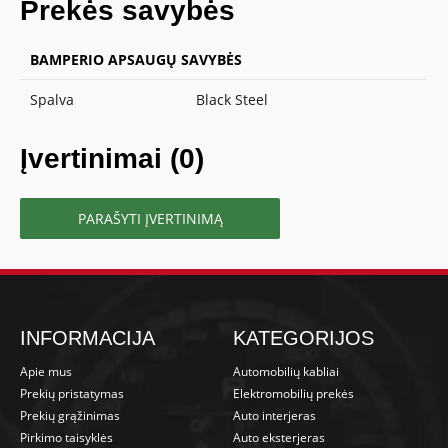
Prekės savybės
BAMPERIO APSAUGŲ SAVYBĖS
Spalva
Black Steel
Įvertinimai (0)
PARAŠYTI ĮVERTINIMĄ
INFORMACIJA
KATEGORIJOS
Apie mus
Automobilių kabliai
Prekių pristatymas
Elektromobilių prekės
Prekių grąžinimas
Auto interjeras
Pirkimo taisyklės
Auto eksterjeras