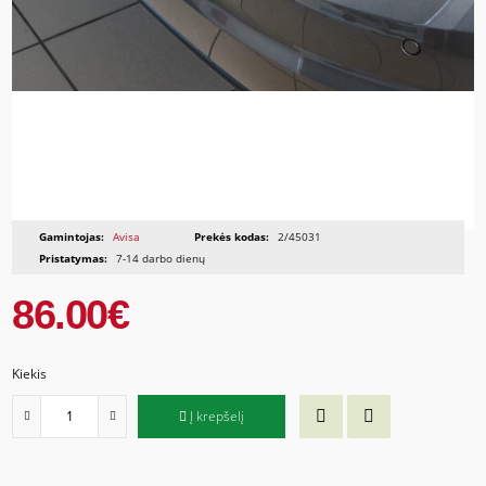
Gamintojas:
Avisa
Prekės kodas:
2/45031
Pristatymas:
7-14 darbo dienų
86.00€
Kiekis
Į krepšelį