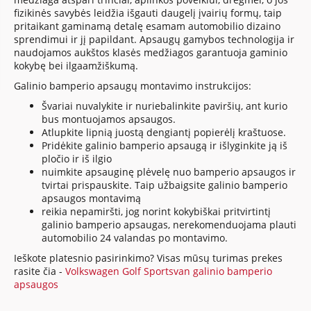
fizikinės savybės leidžia išgauti daugelį įvairių formų, taip
pritaikant gaminamą detalę esamam automobilio dizaino
sprendimui ir jį papildant. Apsaugų gamybos technologija ir
naudojamos aukštos klasės medžiagos garantuoja gaminio
kokybę bei ilgaamžiškumą.
Galinio bamperio apsaugų montavimo instrukcijos:
Švariai nuvalykite ir nuriebalinkite paviršių, ant kurio
bus montuojamos apsaugos.
Atlupkite lipnią juostą dengiantį popierėlį kraštuose.
Pridėkite galinio bamperio apsaugą ir išlyginkite ją iš
pločio ir iš ilgio
nuimkite apsauginę plėvelę nuo bamperio apsaugos ir
tvirtai prispauskite. Taip užbaigsite galinio bamperio
apsaugos montavimą
reikia nepamiršti, jog norint kokybiškai pritvirtintį
galinio bamperio apsaugas, nerekomenduojama plauti
automobilio 24 valandas po montavimo.
Ieškote platesnio pasirinkimo? Visas mūsų turimas prekes
rasite čia -
Volkswagen Golf Sportsvan galinio bamperio
apsaugos