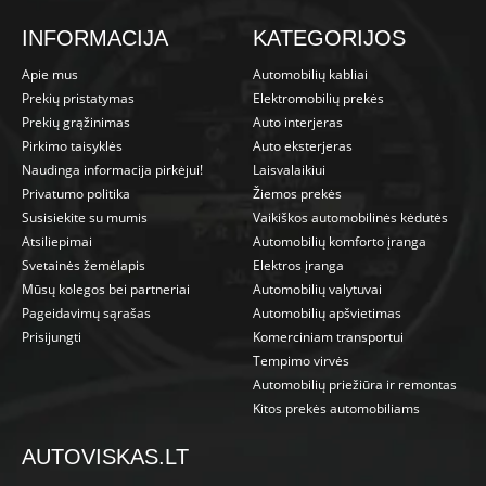
INFORMACIJA
KATEGORIJOS
Apie mus
Automobilių kabliai
Prekių pristatymas
Elektromobilių prekės
Prekių grąžinimas
Auto interjeras
Pirkimo taisyklės
Auto eksterjeras
Naudinga informacija pirkėjui!
Laisvalaikiui
Privatumo politika
Žiemos prekės
Susisiekite su mumis
Vaikiškos automobilinės kėdutės
Atsiliepimai
Automobilių komforto įranga
Svetainės žemėlapis
Elektros įranga
Mūsų kolegos bei partneriai
Automobilių valytuvai
Pageidavimų sąrašas
Automobilių apšvietimas
Prisijungti
Komerciniam transportui
Tempimo virvės
Automobilių priežiūra ir remontas
Kitos prekės automobiliams
AUTOVISKAS.LT