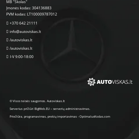
MB "Skolas"
Įmonės kodas: 304136883
PVM kodas: LT100009787012
+370 642 21111
info@autoviskas.lt
/autoviskas.lt
/autoviskas.lt
I-V 9:00-18:00
© Visos teisės saugomos. Autoviskas.lt
Serverius prižiūri
BigWeb.EU
–
serverių administravimas
.
Priežiūra, programavimas
,
prekių importavimas
-
OptimalusKodas.com