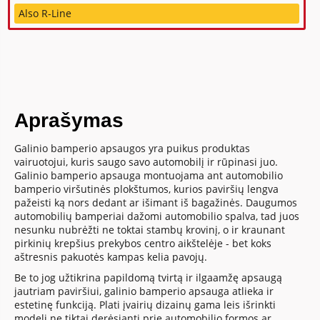
Also R-Line
Aprašymas
Galinio bamperio apsaugos yra puikus produktas
vairuotojui, kuris saugo savo automobilį ir rūpinasi juo.
Galinio bamperio apsauga montuojama ant automobilio
bamperio viršutinės plokštumos, kurios paviršių lengva
pažeisti ką nors dedant ar išimant iš bagažinės. Daugumos
automobilių bamperiai dažomi automobilio spalva, tad juos
nesunku nubrėžti ne toktai stambų krovinį, o ir kraunant
pirkinių krepšius prekybos centro aikštelėje - bet koks
aštresnis pakuotės kampas kelia pavojų.
Be to jog užtikrina papildomą tvirtą ir ilgaamžę apsaugą
jautriam paviršiui, galinio bamperio apsauga atlieka ir
estetinę funkciją. Plati įvairių dizainų gama leis išrinkti
modelį ne tiktai derėsiantį prie automobilio formos ar