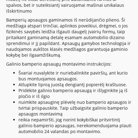
spalvos, bet ir suteiksiantį vairuojamai mašinai unikalaus
išskirtinumo
Bamperių apsaugos gaminamos iš nerūdijančio plieno. Ši
medžiaga atspari trinčiai, aplinkos poveikiui, drėgmei, o jos
fizikinės savybės leidžia išgauti daugelį įvairių formų, taip
pritaikant gaminamą detalę esamam automobilio dizaino
sprendimui ir jį papildant. Apsaugų gamybos technologija ir
naudojamos aukštos klasės medžiagos garantuoja gaminio
kokybę bei ilgaamžiškumą.
Galinio bamperio apsaugų montavimo instrukcijos:
Švariai nuvalykite ir nuriebalinkite paviršių, ant kurio
bus montuojamos apsaugos.
Atlupkite lipnią juostą dengiantį popierėlį kraštuose.
Pridėkite galinio bamperio apsaugą ir išlyginkite ją iš
pločio ir iš ilgio
nuimkite apsauginę plėvelę nuo bamperio apsaugos ir
tvirtai prispauskite. Taip užbaigsite galinio bamperio
apsaugos montavimą
reikia nepamiršti, jog norint kokybiškai pritvirtintį
galinio bamperio apsaugas, nerekomenduojama plauti
automobilio 24 valandas po montavimo.