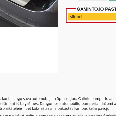
GAMINTOJO PAST
Alltrack
, kuris saugo savo automobilį ir rūpinasi juo. Galinio bamperio 
 ar išimant iš bagažinės. Daugumos automobilių bamperiai dažomi a
tro aikštelėje - bet koks aštresnis pakuotės kampas kelia pavojų.
iam paviršiui, galinio bamperio apsauga atlieka ir estetinę funkciją. 