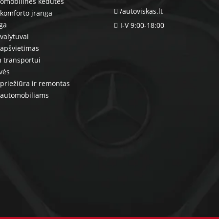
tomobilinės kėdutės
/autoviskas.lt
komforto įranga
nga
I-V 9:00-18:00
valytuvai
 apšvietimas
 transportui
vės
priežiūra ir remontas
 automobiliams