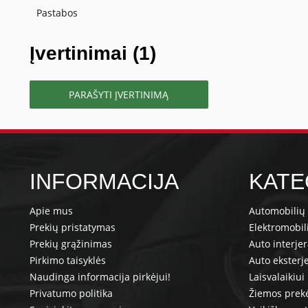
Pastabos
Įvertinimai (1)
PARAŠYTI ĮVERTINIMĄ
INFORMACIJA
KATE
Apie mus
Automobilių 
Prekių pristatymas
Elektromobil
Prekių grąžinimas
Auto interje
Pirkimo taisyklės
Auto eksterj
Naudinga informacija pirkėjui!
Laisvalaikiui
Privatumo politika
Žiemos prek