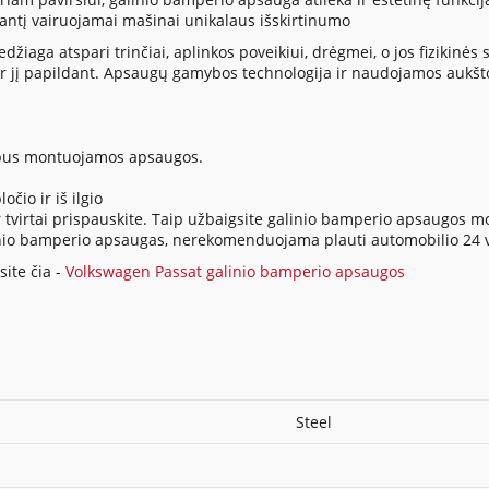
siantį vairuojamai mašinai unikalaus išskirtinumo
ga atspari trinčiai, aplinkos poveikiui, drėgmei, o jos fizikinės sa
 jį papildant. Apsaugų gamybos technologija ir naudojamos aukšt
io bus montuojamos apsaugos.
očio ir iš ilgio
tvirtai prispauskite. Taip užbaigsite galinio bamperio apsaugos 
 galinio bamperio apsaugas, nerekomenduojama plauti automobilio 2
ite čia -
Volkswagen Passat galinio bamperio apsaugos
Steel