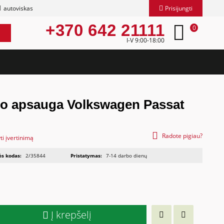
autoviskas
Prisijungti
+370 642 21111
0
I-V 9:00-18:00
io apsauga Volkswagen Passat
Radote pigiau?
ti įvertinimą
ės kodas:
2/35844
Pristatymas:
7-14 darbo dienų
Į krepšelį