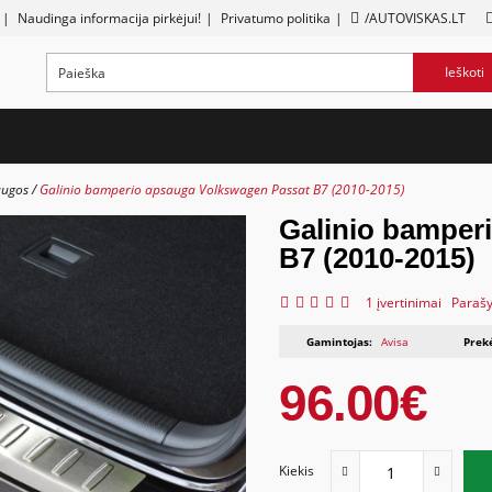
|
Naudinga informacija pirkėjui!
|
Privatumo politika
|
/AUTOVISKAS.LT
Ieškoti
augos
Galinio bamperio apsauga Volkswagen Passat B7 (2010-2015)
Galinio bamper
B7 (2010-2015)
1 įvertinimai
Parašy
Gamintojas:
Avisa
Prek
96.00€
Kiekis