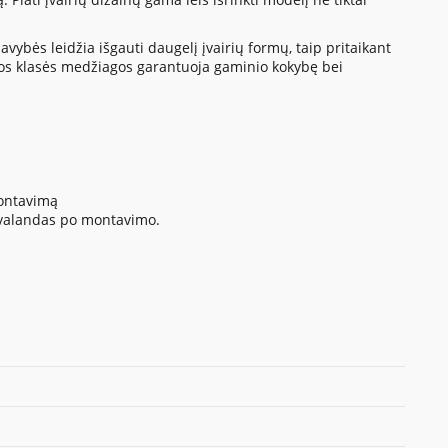
vybės leidžia išgauti daugelį įvairių formų, taip pritaikant
os klasės medžiagos garantuoja gaminio kokybę bei
montavimą
4 valandas po montavimo.