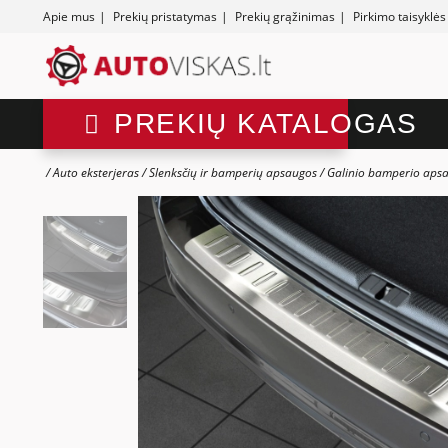
Apie mus
|
Prekių pristatymas
|
Prekių grąžinimas
|
Pirkimo taisyklės
PREKIŲ KATALOGAS
Auto eksterjeras
Slenksčių ir bamperių apsaugos
Galinio bamperio aps