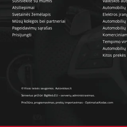
Susisiekite su mumis
Vaikiškos au
Atsiliepimai
Automobilių 
Svetainės žemėlapis
Elektros įra
Mūsų kolegos bei partneriai
Automobilių 
Pageidavimų sąrašas
Automobilių
Prisijungti
Komerciniam
Tempimo vir
Automobilių 
Kitos prekės
© Visos teisės saugomos. Autoviskas.lt
Serverius prižiūri
BigWeb.EU
–
serverių administravimas
.
Priežiūra, programavimas
,
prekių importavimas
-
OptimalusKodas.com