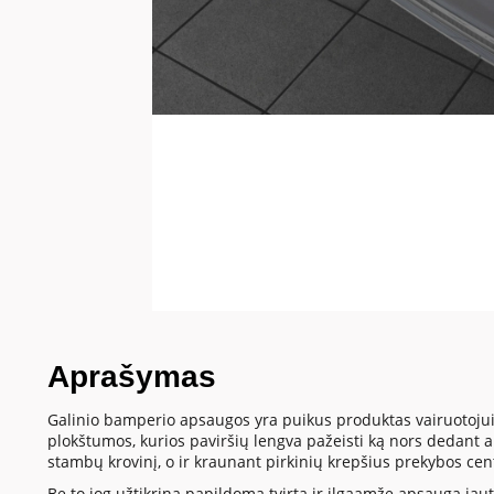
Aprašymas
Galinio bamperio apsaugos yra puikus produktas vairuotojui
plokštumos, kurios paviršių lengva pažeisti ką nors dedant
stambų krovinį, o ir kraunant pirkinių krepšius prekybos cen
Be to jog užtikrina papildomą tvirtą ir ilgaamžę apsaugą jautr