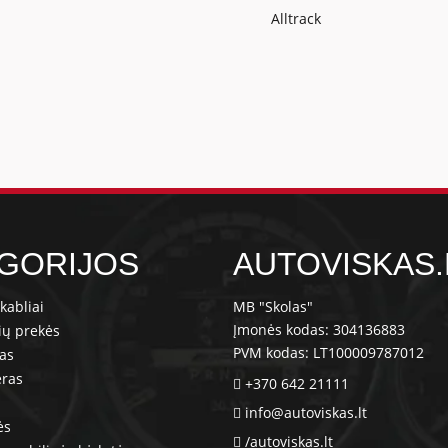
Alltrack
GORIJOS
AUTOVISKAS.
kabliai
MB "Skolas"
Įmonės kodas: 304136883
ių prekės
PVM kodas: LT100009787012
ras
eras
+370 642 21111
info@autoviskas.lt
ės
/autoviskas.lt