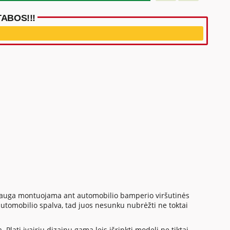
ABOS!!!
apsauga montuojama ant automobilio bamperio viršutinės
utomobilio spalva, tad juos nesunku nubrėžti ne toktai
Plati įvairių dizainų gama leis išrinkti modelį ne tiktai