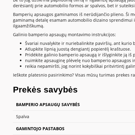
derėsiantį prie automobilio formos ar spalvos, bet ir suteik
Bamperių apsaugos gaminamos iš nerūdijančio plieno. Ši medžia
gaminamą detalę esamam automobilio dizaino sprendimui ir
ilgaamžiškumą.
Galinio bamperio apsaugų montavimo instrukcijos:
Švariai nuvalykite ir nuriebalinkite paviršių, ant kur
Atlupkite lipnią juostą dengiantį popierėlį kraštuose.
Pridėkite galinio bamperio apsaugą ir išlyginkite ją iš pl
nuimkite apsauginę plėvelę nuo bamperio apsaugos ir 
reikia nepamiršti, jog norint kokybiškai pritvirtintį
Ieškote platesnio pasirinkimo? Visas mūsų turimas prekes ras
Prekės savybės
BAMPERIO APSAUGŲ SAVYBĖS
Spalva
GAMINTOJO PASTABOS