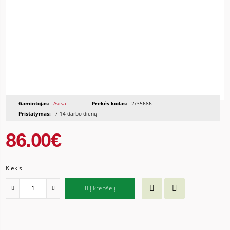
Gamintojas:
Avisa
Prekės kodas:
2/35686
Pristatymas:
7-14 darbo dienų
86.00€
Kiekis
Į krepšelį