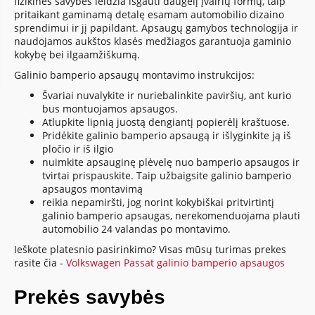
fizikinės savybės leidžia išgauti daugelį įvairių formų, taip
pritaikant gaminamą detalę esamam automobilio dizaino
sprendimui ir jį papildant. Apsaugų gamybos technologija ir
naudojamos aukštos klasės medžiagos garantuoja gaminio
kokybę bei ilgaamžiškumą.
Galinio bamperio apsaugų montavimo instrukcijos:
Švariai nuvalykite ir nuriebalinkite paviršių, ant kurio
bus montuojamos apsaugos.
Atlupkite lipnią juostą dengiantį popierėlį kraštuose.
Pridėkite galinio bamperio apsaugą ir išlyginkite ją iš
pločio ir iš ilgio
nuimkite apsauginę plėvelę nuo bamperio apsaugos ir
tvirtai prispauskite. Taip užbaigsite galinio bamperio
apsaugos montavimą
reikia nepamiršti, jog norint kokybiškai pritvirtintį
galinio bamperio apsaugas, nerekomenduojama plauti
automobilio 24 valandas po montavimo.
Ieškote platesnio pasirinkimo? Visas mūsų turimas prekes
rasite čia -
Volkswagen Passat galinio bamperio apsaugos
Prekės savybės