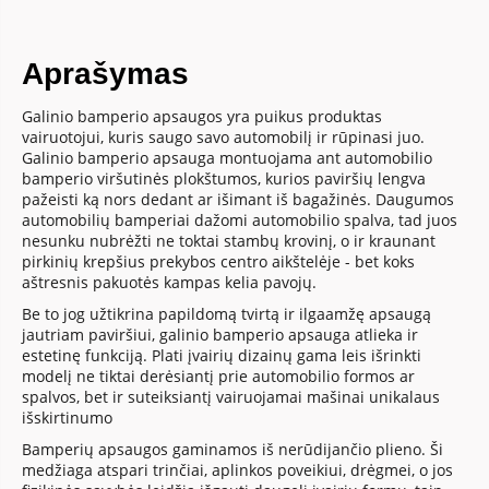
Aprašymas
Galinio bamperio apsaugos yra puikus produktas
vairuotojui, kuris saugo savo automobilį ir rūpinasi juo.
Galinio bamperio apsauga montuojama ant automobilio
bamperio viršutinės plokštumos, kurios paviršių lengva
pažeisti ką nors dedant ar išimant iš bagažinės. Daugumos
automobilių bamperiai dažomi automobilio spalva, tad juos
nesunku nubrėžti ne toktai stambų krovinį, o ir kraunant
pirkinių krepšius prekybos centro aikštelėje - bet koks
aštresnis pakuotės kampas kelia pavojų.
Be to jog užtikrina papildomą tvirtą ir ilgaamžę apsaugą
jautriam paviršiui, galinio bamperio apsauga atlieka ir
estetinę funkciją. Plati įvairių dizainų gama leis išrinkti
modelį ne tiktai derėsiantį prie automobilio formos ar
spalvos, bet ir suteiksiantį vairuojamai mašinai unikalaus
išskirtinumo
Bamperių apsaugos gaminamos iš nerūdijančio plieno. Ši
medžiaga atspari trinčiai, aplinkos poveikiui, drėgmei, o jos