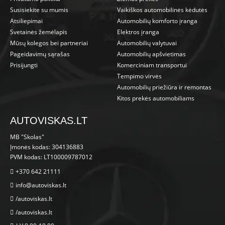
Susisiekite su mumis
Vaikiškos automobilinės kėdutės
Atsiliepimai
Automobilių komforto įranga
Svetainės žemėlapis
Elektros įranga
Mūsų kolegos bei partneriai
Automobilių valytuvai
Pageidavimų sąrašas
Automobilių apšvietimas
Prisijungti
Komerciniam transportui
Tempimo virvės
Automobilių priežiūra ir remontas
Kitos prekės automobiliams
AUTOVISKAS.LT
MB "Skolas"
Įmonės kodas: 304136883
PVM kodas: LT100009787012
+370 642 21111
info@autoviskas.lt
/autoviskas.lt
/autoviskas.lt