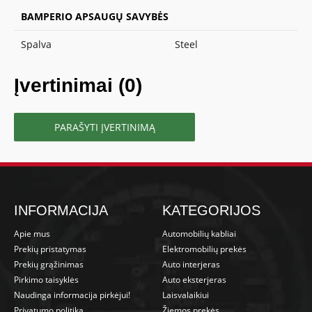
BAMPERIO APSAUGŲ SAVYBĖS
Spalva
Steel
Įvertinimai (0)
PARAŠYTI ĮVERTINIMĄ
INFORMACIJA
KATEGORIJOS
Apie mus
Automobilių kabliai
Prekių pristatymas
Elektromobilių prekės
Prekių grąžinimas
Auto interjeras
Pirkimo taisyklės
Auto eksterjeras
Naudinga informacija pirkėjui!
Laisvalaikiui
Privatumo politika
Žiemos prekės