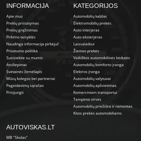
INFORMACIJA
KATEGORIJOS
Apie mus
Automobilių kabliai
Prekių pristatymas
Elektromobilių prekės
Prekių grąžinimas
Auto interjeras
Pirkimo taisyklės
Auto eksterjeras
Naudinga informacija pirkėjui!
Laisvalaikiui
Privatumo politika
Žiemos prekės
Susisiekite su mumis
Vaikiškos automobilinės kėdutės
Atsiliepimai
Automobilių komforto įranga
Svetainės žemėlapis
Elektros įranga
Mūsų kolegos bei partneriai
Automobilių valytuvai
Pageidavimų sąrašas
Automobilių apšvietimas
Prisijungti
Komerciniam transportui
Tempimo virvės
Automobilių priežiūra ir remontas
Kitos prekės automobiliams
AUTOVISKAS.LT
MB "Skolas"