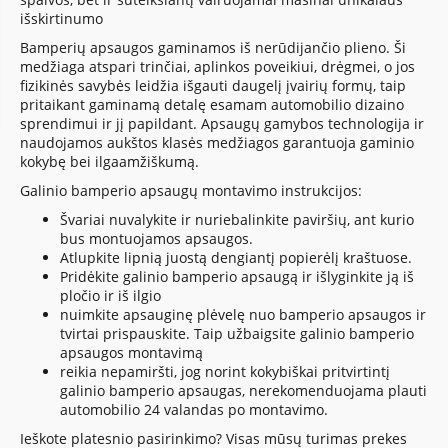
išskirtinumo
Bamperių apsaugos gaminamos iš nerūdijančio plieno. Ši
medžiaga atspari trinčiai, aplinkos poveikiui, drėgmei, o jos
fizikinės savybės leidžia išgauti daugelį įvairių formų, taip
pritaikant gaminamą detalę esamam automobilio dizaino
sprendimui ir jį papildant. Apsaugų gamybos technologija ir
naudojamos aukštos klasės medžiagos garantuoja gaminio
kokybę bei ilgaamžiškumą.
Galinio bamperio apsaugų montavimo instrukcijos:
Švariai nuvalykite ir nuriebalinkite paviršių, ant kurio
bus montuojamos apsaugos.
Atlupkite lipnią juostą dengiantį popierėlį kraštuose.
Pridėkite galinio bamperio apsaugą ir išlyginkite ją iš
pločio ir iš ilgio
nuimkite apsauginę plėvelę nuo bamperio apsaugos ir
tvirtai prispauskite. Taip užbaigsite galinio bamperio
apsaugos montavimą
reikia nepamiršti, jog norint kokybiškai pritvirtintį
galinio bamperio apsaugas, nerekomenduojama plauti
automobilio 24 valandas po montavimo.
Ieškote platesnio pasirinkimo? Visas mūsų turimas prekes