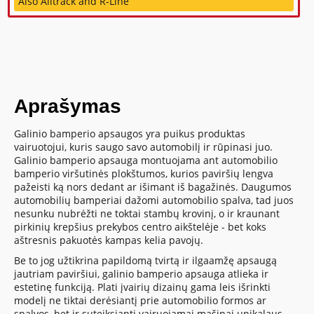
Also Alltrack and R-Line
Aprašymas
Galinio bamperio apsaugos yra puikus produktas
vairuotojui, kuris saugo savo automobilį ir rūpinasi juo.
Galinio bamperio apsauga montuojama ant automobilio
bamperio viršutinės plokštumos, kurios paviršių lengva
pažeisti ką nors dedant ar išimant iš bagažinės. Daugumos
automobilių bamperiai dažomi automobilio spalva, tad juos
nesunku nubrėžti ne toktai stambų krovinį, o ir kraunant
pirkinių krepšius prekybos centro aikštelėje - bet koks
aštresnis pakuotės kampas kelia pavojų.
Be to jog užtikrina papildomą tvirtą ir ilgaamžę apsaugą
jautriam paviršiui, galinio bamperio apsauga atlieka ir
estetinę funkciją. Plati įvairių dizainų gama leis išrinkti
modelį ne tiktai derėsiantį prie automobilio formos ar
spalvos, bet ir suteiksiantį vairuojamai mašinai unikalaus