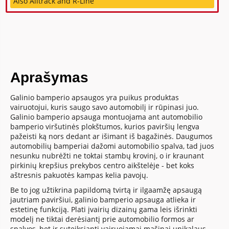
Also Alltrack and R-Line
Aprašymas
Galinio bamperio apsaugos yra puikus produktas
vairuotojui, kuris saugo savo automobilį ir rūpinasi juo.
Galinio bamperio apsauga montuojama ant automobilio
bamperio viršutinės plokštumos, kurios paviršių lengva
pažeisti ką nors dedant ar išimant iš bagažinės. Daugumos
automobilių bamperiai dažomi automobilio spalva, tad juos
nesunku nubrėžti ne toktai stambų krovinį, o ir kraunant
pirkinių krepšius prekybos centro aikštelėje - bet koks
aštresnis pakuotės kampas kelia pavojų.
Be to jog užtikrina papildomą tvirtą ir ilgaamžę apsaugą
jautriam paviršiui, galinio bamperio apsauga atlieka ir
estetinę funkciją. Plati įvairių dizainų gama leis išrinkti
modelį ne tiktai derėsiantį prie automobilio formos ar
spalvos, bet ir suteiksiantį vairuojamai mašinai unikalaus