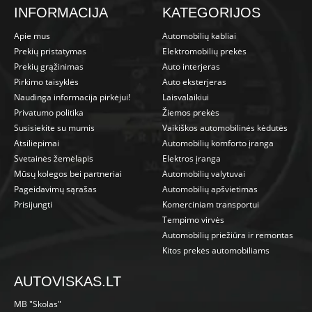
INFORMACIJA
KATEGORIJOS
Apie mus
Automobilių kabliai
Prekių pristatymas
Elektromobilių prekės
Prekių grąžinimas
Auto interjeras
Pirkimo taisyklės
Auto eksterjeras
Naudinga informacija pirkėjui!
Laisvalaikiui
Privatumo politika
Žiemos prekės
Susisiekite su mumis
Vaikiškos automobilinės kėdutės
Atsiliepimai
Automobilių komforto įranga
Svetainės žemėlapis
Elektros įranga
Mūsų kolegos bei partneriai
Automobilių valytuvai
Pageidavimų sąrašas
Automobilių apšvietimas
Prisijungti
Komerciniam transportui
Tempimo virvės
Automobilių priežiūra ir remontas
Kitos prekės automobiliams
AUTOVISKAS.LT
MB "Skolas"