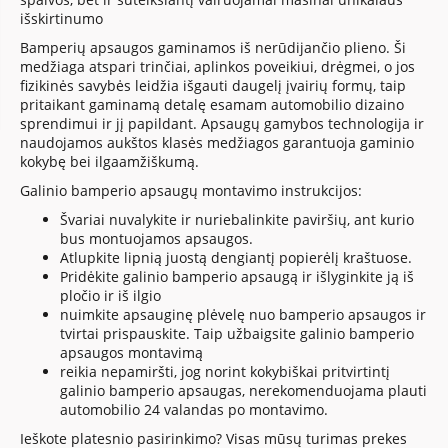
išskirtinumo
Bamperių apsaugos gaminamos iš nerūdijančio plieno. Ši
medžiaga atspari trinčiai, aplinkos poveikiui, drėgmei, o jos
fizikinės savybės leidžia išgauti daugelį įvairių formų, taip
pritaikant gaminamą detalę esamam automobilio dizaino
sprendimui ir jį papildant. Apsaugų gamybos technologija ir
naudojamos aukštos klasės medžiagos garantuoja gaminio
kokybę bei ilgaamžiškumą.
Galinio bamperio apsaugų montavimo instrukcijos:
Švariai nuvalykite ir nuriebalinkite paviršių, ant kurio
bus montuojamos apsaugos.
Atlupkite lipnią juostą dengiantį popierėlį kraštuose.
Pridėkite galinio bamperio apsaugą ir išlyginkite ją iš
pločio ir iš ilgio
nuimkite apsauginę plėvelę nuo bamperio apsaugos ir
tvirtai prispauskite. Taip užbaigsite galinio bamperio
apsaugos montavimą
reikia nepamiršti, jog norint kokybiškai pritvirtintį
galinio bamperio apsaugas, nerekomenduojama plauti
automobilio 24 valandas po montavimo.
Ieškote platesnio pasirinkimo? Visas mūsų turimas prekes