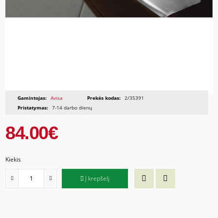
Gamintojas:
Avisa
Prekės kodas:
2/35391
Pristatymas:
7-14 darbo dienų
84.00€
Kiekis
Į krepšelį