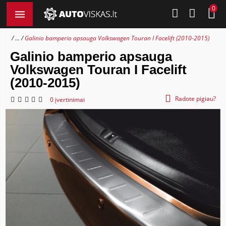
0
...
Galinio bamperio apsauga Volkswagen Touran I Facelift (2010-2015)
Galinio bamperio apsauga
Volkswagen Touran I Facelift
(2010-2015)
Radote pigiau?
0 įvertinimai