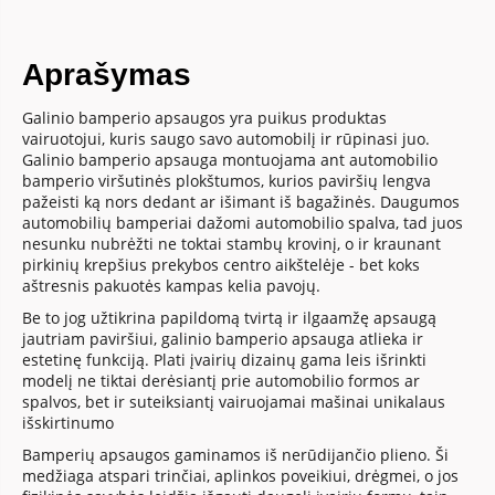
Aprašymas
Galinio bamperio apsaugos yra puikus produktas
vairuotojui, kuris saugo savo automobilį ir rūpinasi juo.
Galinio bamperio apsauga montuojama ant automobilio
bamperio viršutinės plokštumos, kurios paviršių lengva
pažeisti ką nors dedant ar išimant iš bagažinės. Daugumos
automobilių bamperiai dažomi automobilio spalva, tad juos
nesunku nubrėžti ne toktai stambų krovinį, o ir kraunant
pirkinių krepšius prekybos centro aikštelėje - bet koks
aštresnis pakuotės kampas kelia pavojų.
Be to jog užtikrina papildomą tvirtą ir ilgaamžę apsaugą
jautriam paviršiui, galinio bamperio apsauga atlieka ir
estetinę funkciją. Plati įvairių dizainų gama leis išrinkti
modelį ne tiktai derėsiantį prie automobilio formos ar
spalvos, bet ir suteiksiantį vairuojamai mašinai unikalaus
išskirtinumo
Bamperių apsaugos gaminamos iš nerūdijančio plieno. Ši
medžiaga atspari trinčiai, aplinkos poveikiui, drėgmei, o jos