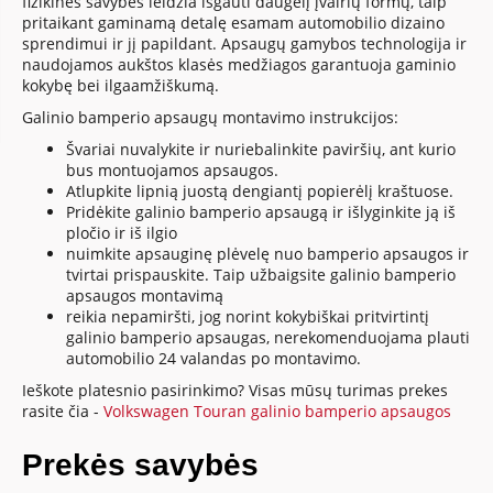
fizikinės savybės leidžia išgauti daugelį įvairių formų, taip
pritaikant gaminamą detalę esamam automobilio dizaino
sprendimui ir jį papildant. Apsaugų gamybos technologija ir
naudojamos aukštos klasės medžiagos garantuoja gaminio
kokybę bei ilgaamžiškumą.
Galinio bamperio apsaugų montavimo instrukcijos:
Švariai nuvalykite ir nuriebalinkite paviršių, ant kurio
bus montuojamos apsaugos.
Atlupkite lipnią juostą dengiantį popierėlį kraštuose.
Pridėkite galinio bamperio apsaugą ir išlyginkite ją iš
pločio ir iš ilgio
nuimkite apsauginę plėvelę nuo bamperio apsaugos ir
tvirtai prispauskite. Taip užbaigsite galinio bamperio
apsaugos montavimą
reikia nepamiršti, jog norint kokybiškai pritvirtintį
galinio bamperio apsaugas, nerekomenduojama plauti
automobilio 24 valandas po montavimo.
Ieškote platesnio pasirinkimo? Visas mūsų turimas prekes
rasite čia -
Volkswagen Touran galinio bamperio apsaugos
Prekės savybės