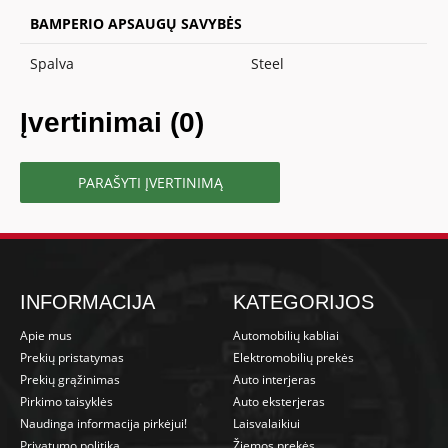
BAMPERIO APSAUGŲ SAVYBĖS
Spalva
Steel
Įvertinimai (0)
PARAŠYTI ĮVERTINIMĄ
INFORMACIJA
KATEGORIJOS
Apie mus
Automobilių kabliai
Prekių pristatymas
Elektromobilių prekės
Prekių grąžinimas
Auto interjeras
Pirkimo taisyklės
Auto eksterjeras
Naudinga informacija pirkėjui!
Laisvalaikiui
Privatumo politika
Žiemos prekės