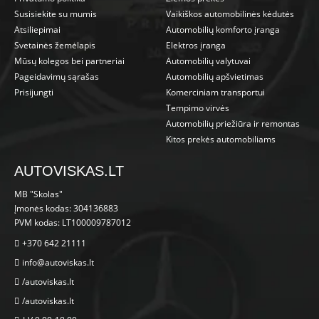
Susisiekite su mumis
Vaikiškos automobilinės kėdutės
Atsiliepimai
Automobilių komforto įranga
Svetainės žemėlapis
Elektros įranga
Mūsų kolegos bei partneriai
Automobilių valytuvai
Pageidavimų sąrašas
Automobilių apšvietimas
Prisijungti
Komerciniam transportui
Tempimo virvės
Automobilių priežiūra ir remontas
Kitos prekės automobiliams
AUTOVISKAS.LT
MB "Skolas"
Įmonės kodas: 304136883
PVM kodas: LT100009787012
+370 642 21111
info@autoviskas.lt
/autoviskas.lt
/autoviskas.lt