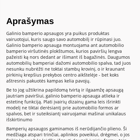
Aprašymas
Galinio bamperio apsaugos yra puikus produktas
vairuotojui, kuris saugo savo automobilį ir rūpinasi juo.
Galinio bamperio apsauga montuojama ant automobilio
bamperio viršutinės plokštumos, kurios paviršių lengva
pažeisti ką nors dedant ar išimant iš bagažinės. Daugumos
automobilių bamperiai dažomi automobilio spalva, tad juos
nesunku nubrėžti ne toktai stambų krovinį, o ir kraunant
pirkinių krepšius prekybos centro aikštelėje - bet koks
aštresnis pakuotės kampas kelia pavojų.
Be to jog užtikrina papildomą tvirtą ir ilgaamžę apsaugą
jautriam paviršiui, galinio bamperio apsauga atlieka ir
estetinę funkciją. Plati įvairių dizainų gama leis išrinkti
modelį ne tiktai derėsiantį prie automobilio formos ar
spalvos, bet ir suteiksiantį vairuojamai mašinai unikalaus
išskirtinumo
Bamperių apsaugos gaminamos iš nerūdijančio plieno. Ši
medžiaga atspari trinčiai, aplinkos poveikiui, drėgmei, o jos