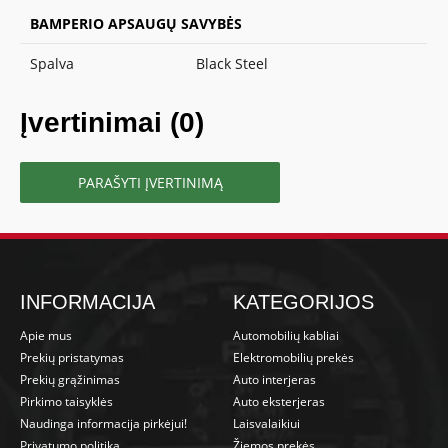
BAMPERIO APSAUGŲ SAVYBĖS
Spalva
Black Steel
Įvertinimai (0)
PARAŠYTI ĮVERTINIMĄ
INFORMACIJA
KATEGORIJOS
Apie mus
Automobilių kabliai
Prekių pristatymas
Elektromobilių prekės
Prekių grąžinimas
Auto interjeras
Pirkimo taisyklės
Auto eksterjeras
Naudinga informacija pirkėjui!
Laisvalaikiui
Privatumo politika
Žiemos prekės