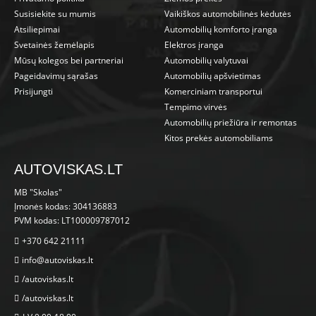
Susisiekite su mumis
Vaikiškos automobilinės kėdutės
Atsiliepimai
Automobilių komforto įranga
Svetainės žemėlapis
Elektros įranga
Mūsų kolegos bei partneriai
Automobilių valytuvai
Pageidavimų sąrašas
Automobilių apšvietimas
Prisijungti
Komerciniam transportui
Tempimo virvės
Automobilių priežiūra ir remontas
Kitos prekės automobiliams
AUTOVISKAS.LT
MB "Skolas"
Įmonės kodas: 304136883
PVM kodas: LT100009787012
+370 642 21111
info@autoviskas.lt
/autoviskas.lt
/autoviskas.lt