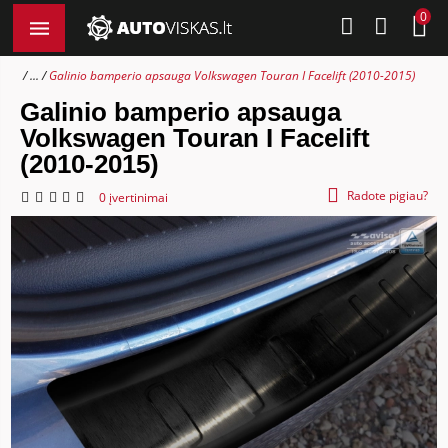
0
...
Galinio bamperio apsauga Volkswagen Touran I Facelift (2010-2015)
Galinio bamperio apsauga
Volkswagen Touran I Facelift
(2010-2015)
Radote pigiau?
0 įvertinimai