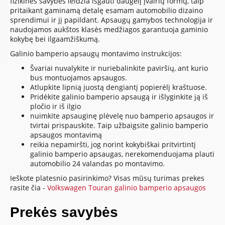
fizikinės savybės leidžia išgauti daugelį įvairių formų, taip
pritaikant gaminamą detalę esamam automobilio dizaino
sprendimui ir jį papildant. Apsaugų gamybos technologija ir
naudojamos aukštos klasės medžiagos garantuoja gaminio
kokybę bei ilgaamžiškumą.
Galinio bamperio apsaugų montavimo instrukcijos:
Švariai nuvalykite ir nuriebalinkite paviršių, ant kurio
bus montuojamos apsaugos.
Atlupkite lipnią juostą dengiantį popierėlį kraštuose.
Pridėkite galinio bamperio apsaugą ir išlyginkite ją iš
pločio ir iš ilgio
nuimkite apsauginę plėvelę nuo bamperio apsaugos ir
tvirtai prispauskite. Taip užbaigsite galinio bamperio
apsaugos montavimą
reikia nepamiršti, jog norint kokybiškai pritvirtintį
galinio bamperio apsaugas, nerekomenduojama plauti
automobilio 24 valandas po montavimo.
Ieškote platesnio pasirinkimo? Visas mūsų turimas prekes
rasite čia -
Volkswagen Touran galinio bamperio apsaugos
Prekės savybės