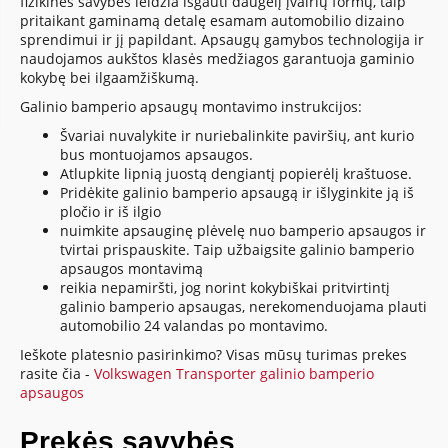
fizikinės savybės leidžia išgauti daugelį įvairių formų, taip
pritaikant gaminamą detalę esamam automobilio dizaino
sprendimui ir jį papildant. Apsaugų gamybos technologija ir
naudojamos aukštos klasės medžiagos garantuoja gaminio
kokybę bei ilgaamžiškumą.
Galinio bamperio apsaugų montavimo instrukcijos:
Švariai nuvalykite ir nuriebalinkite paviršių, ant kurio
bus montuojamos apsaugos.
Atlupkite lipnią juostą dengiantį popierėlį kraštuose.
Pridėkite galinio bamperio apsaugą ir išlyginkite ją iš
pločio ir iš ilgio
nuimkite apsauginę plėvelę nuo bamperio apsaugos ir
tvirtai prispauskite. Taip užbaigsite galinio bamperio
apsaugos montavimą
reikia nepamiršti, jog norint kokybiškai pritvirtintį
galinio bamperio apsaugas, nerekomenduojama plauti
automobilio 24 valandas po montavimo.
Ieškote platesnio pasirinkimo? Visas mūsų turimas prekes
rasite čia -
Volkswagen Transporter galinio bamperio
apsaugos
Prekės savybės