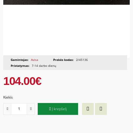
Gamintojas:
Avisa
Prekės kodas:
2/45136
Pristatymas:
7-14 darbo dienų
104.00€
Kiekis
Į krepšelį