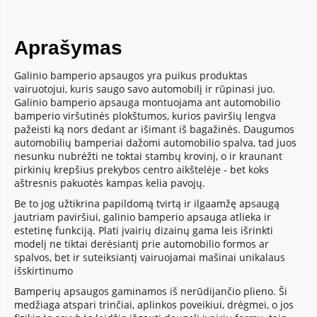
Aprašymas
Galinio bamperio apsaugos yra puikus produktas
vairuotojui, kuris saugo savo automobilį ir rūpinasi juo.
Galinio bamperio apsauga montuojama ant automobilio
bamperio viršutinės plokštumos, kurios paviršių lengva
pažeisti ką nors dedant ar išimant iš bagažinės. Daugumos
automobilių bamperiai dažomi automobilio spalva, tad juos
nesunku nubrėžti ne toktai stambų krovinį, o ir kraunant
pirkinių krepšius prekybos centro aikštelėje - bet koks
aštresnis pakuotės kampas kelia pavojų.
Be to jog užtikrina papildomą tvirtą ir ilgaamžę apsaugą
jautriam paviršiui, galinio bamperio apsauga atlieka ir
estetinę funkciją. Plati įvairių dizainų gama leis išrinkti
modelį ne tiktai derėsiantį prie automobilio formos ar
spalvos, bet ir suteiksiantį vairuojamai mašinai unikalaus
išskirtinumo
Bamperių apsaugos gaminamos iš nerūdijančio plieno. Ši
medžiaga atspari trinčiai, aplinkos poveikiui, drėgmei, o jos