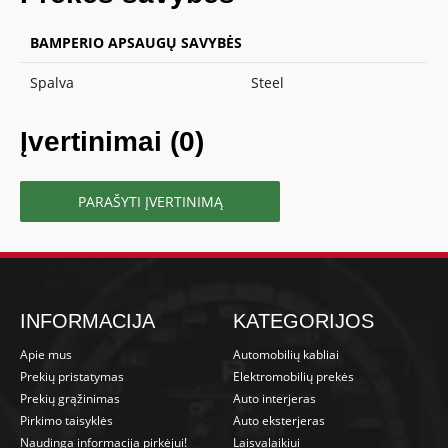
BAMPERIO APSAUGŲ SAVYBĖS
Spalva
Steel
Įvertinimai (0)
PARAŠYTI ĮVERTINIMĄ
INFORMACIJA
KATEGORIJOS
Apie mus
Automobilių kabliai
Prekių pristatymas
Elektromobilių prekės
Prekių grąžinimas
Auto interjeras
Pirkimo taisyklės
Auto eksterjeras
Naudinga informacija pirkėjui!
Laisvalaikiui