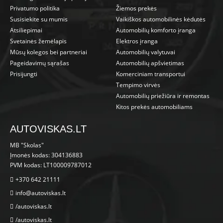
Privatumo politika
Žiemos prekės
Susisiekite su mumis
Vaikiškos automobilinės kėdutės
Atsiliepimai
Automobilių komforto įranga
Svetainės žemėlapis
Elektros įranga
Mūsų kolegos bei partneriai
Automobilių valytuvai
Pageidavimų sąrašas
Automobilių apšvietimas
Prisijungti
Komerciniam transportui
Tempimo virvės
Automobilių priežiūra ir remontas
Kitos prekės automobiliams
AUTOVISKAS.LT
MB "Skolas"
Įmonės kodas: 304136883
PVM kodas: LT100009787012
+370 642 21111
info@autoviskas.lt
/autoviskas.lt
/autoviskas.lt