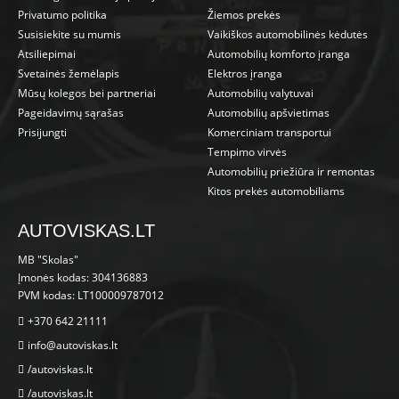
Privatumo politika
Žiemos prekės
Susisiekite su mumis
Vaikiškos automobilinės kėdutės
Atsiliepimai
Automobilių komforto įranga
Svetainės žemėlapis
Elektros įranga
Mūsų kolegos bei partneriai
Automobilių valytuvai
Pageidavimų sąrašas
Automobilių apšvietimas
Prisijungti
Komerciniam transportui
Tempimo virvės
Automobilių priežiūra ir remontas
Kitos prekės automobiliams
AUTOVISKAS.LT
MB "Skolas"
Įmonės kodas: 304136883
PVM kodas: LT100009787012
+370 642 21111
info@autoviskas.lt
/autoviskas.lt
/autoviskas.lt