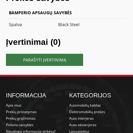
BAMPERIO APSAUGŲ SAVYBĖS
Spalva
Black Steel
Įvertinimai (0)
PARAŠYTI ĮVERTINIMĄ
INFORMACIJA
KATEGORIJOS
Apie mus
Automobilių kabliai
Prekių pristatymas
Elektromobilių prekės
Prekių grąžinimas
Auto interjeras
Pirkimo taisyklės
Auto eksterjeras
Naudinga informacija pirkėjui!
Laisvalaikiui