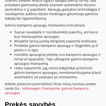
fizikinės savybės leidžia išgauti daugelį įvairių formų, taip
pritaikant gaminamą detalę esamam automobilio dizaino
sprendimui ir jį papildant. Apsaugų gamybos technologija ir
naudojamos aukštos klasės medžiagos garantuoja gaminio
kokybę bei ilgaamžiškumą.
Galinio bamperio apsaugų montavimo instrukcijos:
Švariai nuvalykite ir nuriebalinkite paviršių, ant kurio
bus montuojamos apsaugos.
Atlupkite lipnią juostą dengiantį popierėlį kraštuose.
Pridėkite galinio bamperio apsaugą ir išlyginkite ją iš
pločio ir iš ilgio
nuimkite apsauginę plėvelę nuo bamperio apsaugos ir
tvirtai prispauskite. Taip užbaigsite galinio bamperio
apsaugos montavimą
reikia nepamiršti, jog norint kokybiškai pritvirtintį
galinio bamperio apsaugas, nerekomenduojama plauti
automobilio 24 valandas po montavimo.
Ieškote platesnio pasirinkimo? Visas mūsų turimas prekes
rasite čia -
Volkswagen Transporter galinio bamperio
apsaugos
Prekės savybės