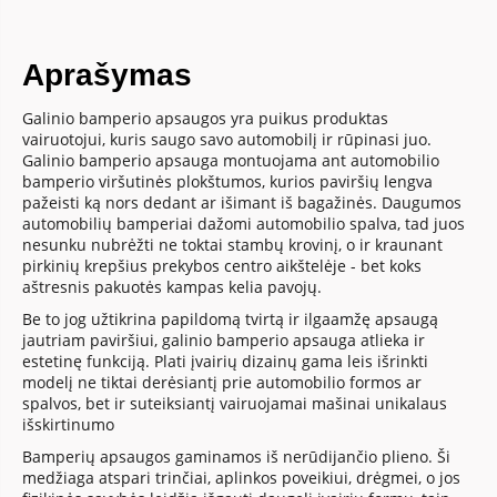
Aprašymas
Galinio bamperio apsaugos yra puikus produktas
vairuotojui, kuris saugo savo automobilį ir rūpinasi juo.
Galinio bamperio apsauga montuojama ant automobilio
bamperio viršutinės plokštumos, kurios paviršių lengva
pažeisti ką nors dedant ar išimant iš bagažinės. Daugumos
automobilių bamperiai dažomi automobilio spalva, tad juos
nesunku nubrėžti ne toktai stambų krovinį, o ir kraunant
pirkinių krepšius prekybos centro aikštelėje - bet koks
aštresnis pakuotės kampas kelia pavojų.
Be to jog užtikrina papildomą tvirtą ir ilgaamžę apsaugą
jautriam paviršiui, galinio bamperio apsauga atlieka ir
estetinę funkciją. Plati įvairių dizainų gama leis išrinkti
modelį ne tiktai derėsiantį prie automobilio formos ar
spalvos, bet ir suteiksiantį vairuojamai mašinai unikalaus
išskirtinumo
Bamperių apsaugos gaminamos iš nerūdijančio plieno. Ši
medžiaga atspari trinčiai, aplinkos poveikiui, drėgmei, o jos