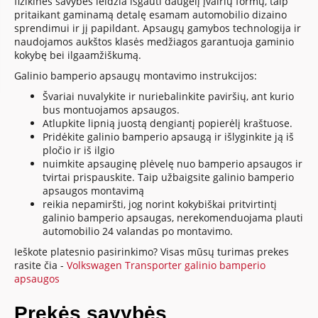
fizikinės savybės leidžia išgauti daugelį įvairių formų, taip
pritaikant gaminamą detalę esamam automobilio dizaino
sprendimui ir jį papildant. Apsaugų gamybos technologija ir
naudojamos aukštos klasės medžiagos garantuoja gaminio
kokybę bei ilgaamžiškumą.
Galinio bamperio apsaugų montavimo instrukcijos:
Švariai nuvalykite ir nuriebalinkite paviršių, ant kurio
bus montuojamos apsaugos.
Atlupkite lipnią juostą dengiantį popierėlį kraštuose.
Pridėkite galinio bamperio apsaugą ir išlyginkite ją iš
pločio ir iš ilgio
nuimkite apsauginę plėvelę nuo bamperio apsaugos ir
tvirtai prispauskite. Taip užbaigsite galinio bamperio
apsaugos montavimą
reikia nepamiršti, jog norint kokybiškai pritvirtintį
galinio bamperio apsaugas, nerekomenduojama plauti
automobilio 24 valandas po montavimo.
Ieškote platesnio pasirinkimo? Visas mūsų turimas prekes
rasite čia -
Volkswagen Transporter galinio bamperio
apsaugos
Prekės savybės