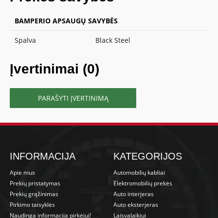
BAMPERIO APSAUGŲ SAVYBĖS
Spalva
Black Steel
Įvertinimai (0)
PARAŠYTI ĮVERTINIMĄ
INFORMACIJA
KATEGORIJOS
Apie mus
Automobilių kabliai
Prekių pristatymas
Elektromobilių prekės
Prekių grąžinimas
Auto interjeras
Pirkimo taisyklės
Auto eksterjeras
Naudinga informacija pirkėjui!
Laisvalaikiui