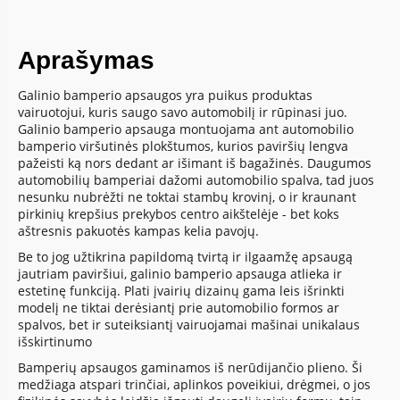
Aprašymas
Galinio bamperio apsaugos yra puikus produktas
vairuotojui, kuris saugo savo automobilį ir rūpinasi juo.
Galinio bamperio apsauga montuojama ant automobilio
bamperio viršutinės plokštumos, kurios paviršių lengva
pažeisti ką nors dedant ar išimant iš bagažinės. Daugumos
automobilių bamperiai dažomi automobilio spalva, tad juos
nesunku nubrėžti ne toktai stambų krovinį, o ir kraunant
pirkinių krepšius prekybos centro aikštelėje - bet koks
aštresnis pakuotės kampas kelia pavojų.
Be to jog užtikrina papildomą tvirtą ir ilgaamžę apsaugą
jautriam paviršiui, galinio bamperio apsauga atlieka ir
estetinę funkciją. Plati įvairių dizainų gama leis išrinkti
modelį ne tiktai derėsiantį prie automobilio formos ar
spalvos, bet ir suteiksiantį vairuojamai mašinai unikalaus
išskirtinumo
Bamperių apsaugos gaminamos iš nerūdijančio plieno. Ši
medžiaga atspari trinčiai, aplinkos poveikiui, drėgmei, o jos