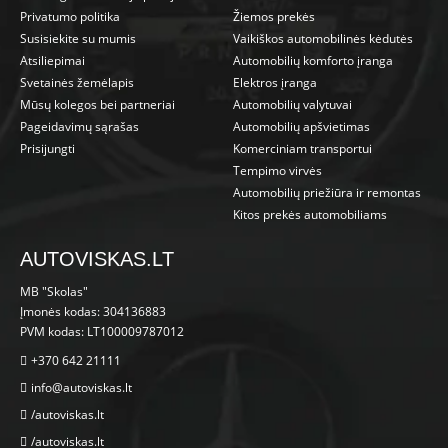
Privatumo politika
Žiemos prekės
Susisiekite su mumis
Vaikiškos automobilinės kėdutės
Atsiliepimai
Automobilių komforto įranga
Svetainės žemėlapis
Elektros įranga
Mūsų kolegos bei partneriai
Automobilių valytuvai
Pageidavimų sąrašas
Automobilių apšvietimas
Prisijungti
Komerciniam transportui
Tempimo virvės
Automobilių priežiūra ir remontas
Kitos prekės automobiliams
AUTOVISKAS.LT
MB "Skolas"
Įmonės kodas: 304136883
PVM kodas: LT100009787012
+370 642 21111
info@autoviskas.lt
/autoviskas.lt
/autoviskas.lt