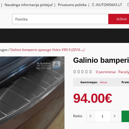
|
Naudinga informacija pirkėjui!
|
Privatumo politika
|
/AUTOVISKAS.LT
Ieškoti
augos
Galinio bamperio apsauga Volvo V90 II (2016→)
Galinio bamperi
0 įvertinimai
Parašy
Gamintojas:
Avisa
Prek
94.00€
Kiekis