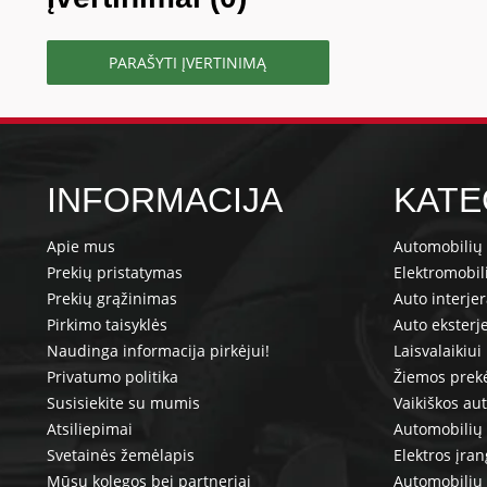
PARAŠYTI ĮVERTINIMĄ
INFORMACIJA
KATE
Apie mus
Automobilių 
Prekių pristatymas
Elektromobil
Prekių grąžinimas
Auto interje
Pirkimo taisyklės
Auto eksterj
Naudinga informacija pirkėjui!
Laisvalaikiui
Privatumo politika
Žiemos prek
Susisiekite su mumis
Vaikiškos au
Atsiliepimai
Automobilių 
Svetainės žemėlapis
Elektros įra
Mūsų kolegos bei partneriai
Automobilių 