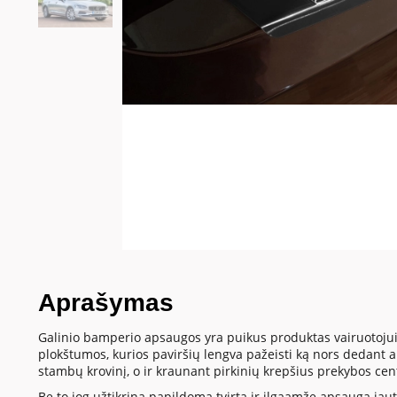
Aprašymas
Galinio bamperio apsaugos yra puikus produktas vairuotojui
plokštumos, kurios paviršių lengva pažeisti ką nors dedant
stambų krovinį, o ir kraunant pirkinių krepšius prekybos cen
Be to jog užtikrina papildomą tvirtą ir ilgaamžę apsaugą jautr