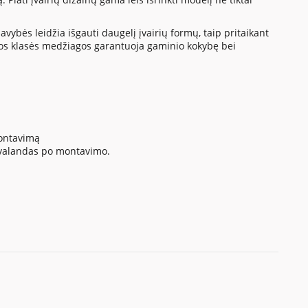
vybės leidžia išgauti daugelį įvairių formų, taip pritaikant
os klasės medžiagos garantuoja gaminio kokybę bei
montavimą
4 valandas po montavimo.