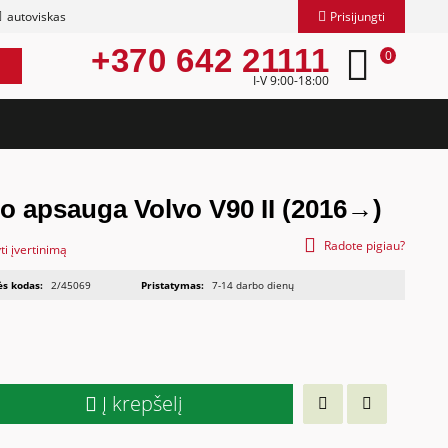
autoviskas
Prisijungti
+370 642 21111
0
I-V 9:00-18:00
o apsauga Volvo V90 II (2016→)
Radote pigiau?
ti įvertinimą
ės kodas:
2/45069
Pristatymas:
7-14 darbo dienų
Į krepšelį