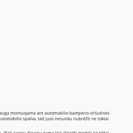
apsauga montuojama ant automobilio bamperio viršutinės
utomobilio spalva, tad juos nesunku nubrėžti ne toktai
Plati įvairių dizainų gama leis išrinkti modelį ne tiktai