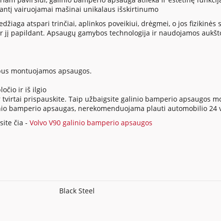
siantį vairuojamai mašinai unikalaus išskirtinumo
ga atspari trinčiai, aplinkos poveikiui, drėgmei, o jos fizikinės sa
 jį papildant. Apsaugų gamybos technologija ir naudojamos aukšt
io bus montuojamos apsaugos.
očio ir iš ilgio
tvirtai prispauskite. Taip užbaigsite galinio bamperio apsaugos 
 galinio bamperio apsaugas, nerekomenduojama plauti automobilio 2
ite čia -
Volvo V90 galinio bamperio apsaugos
Black Steel