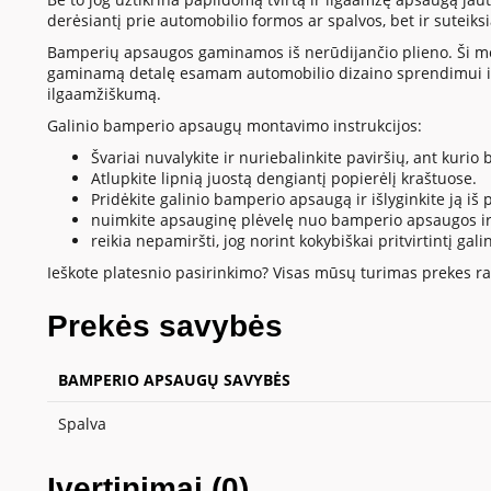
derėsiantį prie automobilio formos ar spalvos, bet ir suteik
Bamperių apsaugos gaminamos iš nerūdijančio plieno. Ši medžia
gaminamą detalę esamam automobilio dizaino sprendimui ir
ilgaamžiškumą.
Galinio bamperio apsaugų montavimo instrukcijos:
Švariai nuvalykite ir nuriebalinkite paviršių, ant kur
Atlupkite lipnią juostą dengiantį popierėlį kraštuose.
Pridėkite galinio bamperio apsaugą ir išlyginkite ją iš pl
nuimkite apsauginę plėvelę nuo bamperio apsaugos ir 
reikia nepamiršti, jog norint kokybiškai pritvirtintį
Ieškote platesnio pasirinkimo? Visas mūsų turimas prekes ras
Prekės savybės
BAMPERIO APSAUGŲ SAVYBĖS
Spalva
Įvertinimai (0)