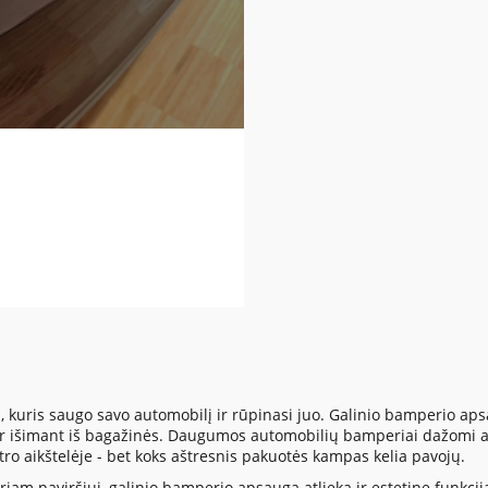
, kuris saugo savo automobilį ir rūpinasi juo. Galinio bamperio 
 ar išimant iš bagažinės. Daugumos automobilių bamperiai dažomi a
tro aikštelėje - bet koks aštresnis pakuotės kampas kelia pavojų.
iam paviršiui, galinio bamperio apsauga atlieka ir estetinę funkciją. 