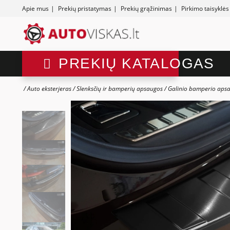
Apie mus
|
Prekių pristatymas
|
Prekių grąžinimas
|
Pirkimo taisyklės
PREKIŲ KATALOGAS
Auto eksterjeras
Slenksčių ir bamperių apsaugos
Galinio bamperio aps