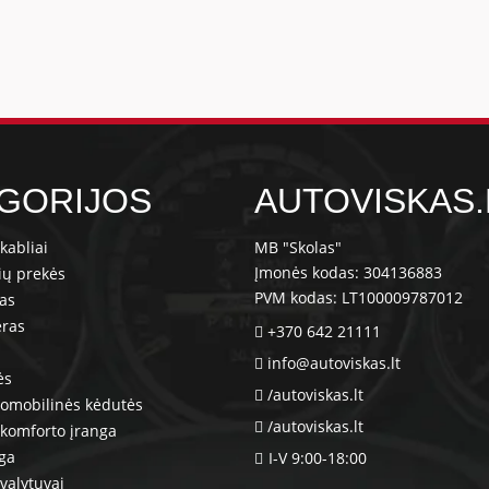
GORIJOS
AUTOVISKAS.
kabliai
MB "Skolas"
Įmonės kodas: 304136883
ių prekės
PVM kodas: LT100009787012
ras
eras
+370 642 21111
info@autoviskas.lt
ės
/autoviskas.lt
tomobilinės kėdutės
/autoviskas.lt
komforto įranga
nga
I-V 9:00-18:00
valytuvai