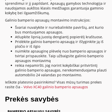
sprendimui ir jį papildant. Apsaugų gamybos technologija ir
naudojamos aukštos klasės medžiagos garantuoja gaminio
kokybę bei ilgaamžiškumą.
Galinio bamperio apsaugų montavimo instrukcijos:
Švariai nuvalykite ir nuriebalinkite paviršių, ant kurio
bus montuojamos apsaugos.
Atlupkite lipnią juostą dengiantį popierėlį kraštuose.
Pridėkite galinio bamperio apsaugą ir išlyginkite ją iš
pločio ir iš ilgio
nuimkite apsauginę plėvelę nuo bamperio apsaugos ir
tvirtai prispauskite. Taip užbaigsite galinio bamperio
apsaugos montavimą
reikia nepamiršti, jog norint kokybiškai pritvirtintį
galinio bamperio apsaugas, nerekomenduojama plauti
automobilio 24 valandas po montavimo.
Ieškote platesnio pasirinkimo? Visas mūsų turimas prekes
rasite čia -
Volvo XC40 galinio bamperio apsaugos
Prekės savybės
BAMPERIO APSAUGŲ SAVYBĖS