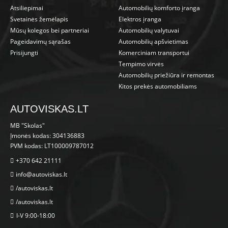
Atsiliepimai
Automobilių komforto įranga
Svetainės žemėlapis
Elektros įranga
Mūsų kolegos bei partneriai
Automobilių valytuvai
Pageidavimų sąrašas
Automobilių apšvietimas
Prisijungti
Komerciniam transportui
Tempimo virvės
Automobilių priežiūra ir remontas
Kitos prekės automobiliams
AUTOVISKAS.LT
MB "Skolas"
Įmonės kodas: 304136883
PVM kodas: LT100009787012
+370 642 21111
info@autoviskas.lt
/autoviskas.lt
/autoviskas.lt
I-V 9:00-18:00