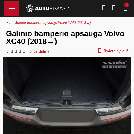
0
...
Galinio bamperio apsauga Volvo XC40 (2018→)
Galinio bamperio apsauga Volvo
XC40 (2018→)
Radote pigiau?
0 įvertinimai