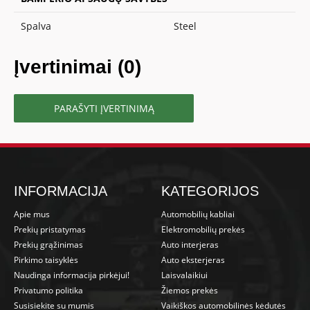
Spalva
Steel
Įvertinimai (0)
PARAŠYTI ĮVERTINIMĄ
INFORMACIJA
KATEGORIJOS
Apie mus
Automobilių kabliai
Prekių pristatymas
Elektromobilių prekės
Prekių grąžinimas
Auto interjeras
Pirkimo taisyklės
Auto eksterjeras
Naudinga informacija pirkėjui!
Laisvalaikiui
Privatumo politika
Žiemos prekės
Susisiekite su mumis
Vaikiškos automobilinės kėdutės