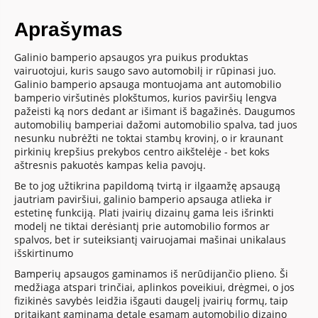
Aprašymas
Galinio bamperio apsaugos yra puikus produktas
vairuotojui, kuris saugo savo automobilį ir rūpinasi juo.
Galinio bamperio apsauga montuojama ant automobilio
bamperio viršutinės plokštumos, kurios paviršių lengva
pažeisti ką nors dedant ar išimant iš bagažinės. Daugumos
automobilių bamperiai dažomi automobilio spalva, tad juos
nesunku nubrėžti ne toktai stambų krovinį, o ir kraunant
pirkinių krepšius prekybos centro aikštelėje - bet koks
aštresnis pakuotės kampas kelia pavojų.
Be to jog užtikrina papildomą tvirtą ir ilgaamžę apsaugą
jautriam paviršiui, galinio bamperio apsauga atlieka ir
estetinę funkciją. Plati įvairių dizainų gama leis išrinkti
modelį ne tiktai derėsiantį prie automobilio formos ar
spalvos, bet ir suteiksiantį vairuojamai mašinai unikalaus
išskirtinumo
Bamperių apsaugos gaminamos iš nerūdijančio plieno. Ši
medžiaga atspari trinčiai, aplinkos poveikiui, drėgmei, o jos
fizikinės savybės leidžia išgauti daugelį įvairių formų, taip
pritaikant gaminamą detalę esamam automobilio dizaino