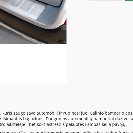
, kuris saugo savo automobilį ir rūpinasi juo. Galinio bamperio 
 ar išimant iš bagažinės. Daugumos automobilių bamperiai dažomi a
tro aikštelėje - bet koks aštresnis pakuotės kampas kelia pavojų.
iam paviršiui, galinio bamperio apsauga atlieka ir estetinę funkciją. 