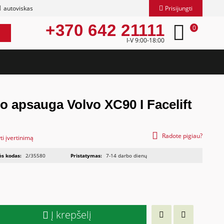
autoviskas
Prisijungti
+370 642 21111
0
I-V 9:00-18:00
o apsauga Volvo XC90 I Facelift
Radote pigiau?
ti įvertinimą
ės kodas:
2/35580
Pristatymas:
7-14 darbo dienų
Į krepšelį