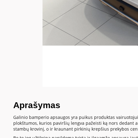
Aprašymas
Galinio bamperio apsaugos yra puikus produktas vairuotojui
plokštumos, kurios paviršių lengva pažeisti ką nors dedant
stambų krovinį, o ir kraunant pirkinių krepšius prekybos cen
Be to jog užtikrina papildomą tvirtą ir ilgaamžę apsaugą jautr