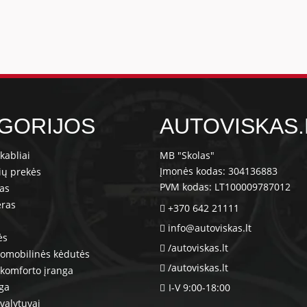
GORIJOS
AUTOVISKAS.
kabliai
MB "Skolas"
Įmonės kodas: 304136883
ių prekės
PVM kodas: LT100009787012
ras
eras
+370 642 21111
info@autoviskas.lt
ės
/autoviskas.lt
tomobilinės kėdutės
/autoviskas.lt
komforto įranga
nga
I-V 9:00-18:00
valytuvai