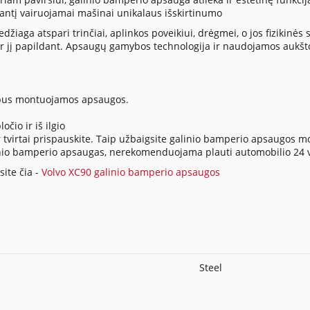
siantį vairuojamai mašinai unikalaus išskirtinumo
ga atspari trinčiai, aplinkos poveikiui, drėgmei, o jos fizikinės sa
 jį papildant. Apsaugų gamybos technologija ir naudojamos aukšt
io bus montuojamos apsaugos.
očio ir iš ilgio
tvirtai prispauskite. Taip užbaigsite galinio bamperio apsaugos 
 galinio bamperio apsaugas, nerekomenduojama plauti automobilio 2
ite čia -
Volvo XC90 galinio bamperio apsaugos
Steel