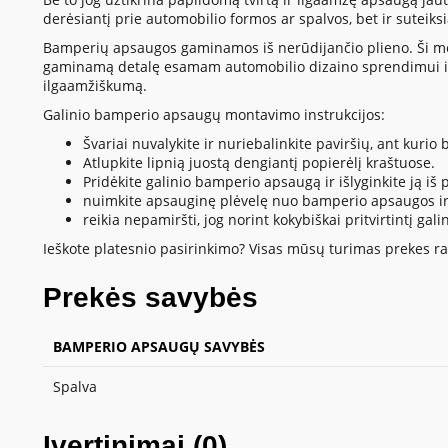
derėsiantį prie automobilio formos ar spalvos, bet ir suteik
Bamperių apsaugos gaminamos iš nerūdijančio plieno. Ši medžia
gaminamą detalę esamam automobilio dizaino sprendimui ir
ilgaamžiškumą.
Galinio bamperio apsaugų montavimo instrukcijos:
Švariai nuvalykite ir nuriebalinkite paviršių, ant kur
Atlupkite lipnią juostą dengiantį popierėlį kraštuose.
Pridėkite galinio bamperio apsaugą ir išlyginkite ją iš pl
nuimkite apsauginę plėvelę nuo bamperio apsaugos ir 
reikia nepamiršti, jog norint kokybiškai pritvirtintį
Ieškote platesnio pasirinkimo? Visas mūsų turimas prekes ras
Prekės savybės
BAMPERIO APSAUGŲ SAVYBĖS
Spalva
Įvertinimai (0)