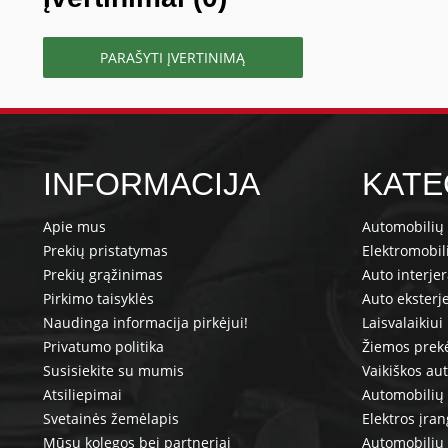
PARAŠYTI ĮVERTINIMĄ
INFORMACIJA
KATE
Apie mus
Automobilių 
Prekių pristatymas
Elektromobil
Prekių grąžinimas
Auto interje
Pirkimo taisyklės
Auto eksterj
Naudinga informacija pirkėjui!
Laisvalaikiui
Privatumo politika
Žiemos prek
Susisiekite su mumis
Vaikiškos au
Atsiliepimai
Automobilių 
Svetainės žemėlapis
Elektros įra
Mūsų kolegos bei partneriai
Automobilių 