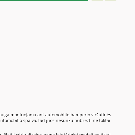
apsauga montuojama ant automobilio bamperio viršutinės
utomobilio spalva, tad juos nesunku nubrėžti ne toktai
Plati įvairių dizainų gama leis išrinkti modelį ne tiktai