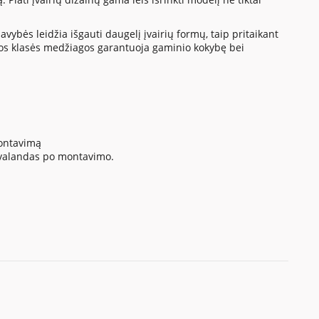
vybės leidžia išgauti daugelį įvairių formų, taip pritaikant
os klasės medžiagos garantuoja gaminio kokybę bei
montavimą
4 valandas po montavimo.