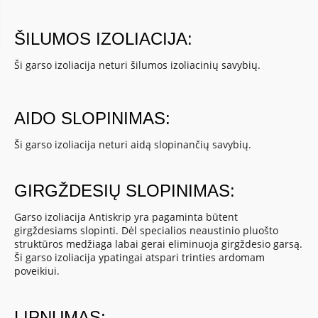
ŠILUMOS IZOLIACIJA:
Ši garso izoliacija neturi šilumos izoliacinių savybių.
AIDO SLOPINIMAS:
Ši garso izoliacija neturi aidą slopinančių savybių.
GIRGŽDESIŲ SLOPINIMAS:
Garso izoliacija Antiskrip yra pagaminta būtent
girgždesiams slopinti. Dėl specialios neaustinio pluošto
struktūros medžiaga labai gerai eliminuoja girgždesio garsą.
Ši garso izoliacija ypatingai atspari trinties ardomam
poveikiui.
LIPNUMAS: