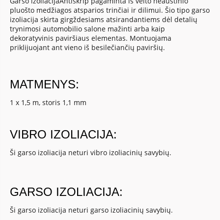
Garso izoliacijaAntiskrip pagaminta iš velto neaustinio
pluošto medžiagos atsparios trinčiai ir dilimui. Šio tipo garso
izoliacija skirta girgždesiams atsirandantiems dėl detalių
trynimosi automobilio salone mažinti arba kaip
dekoratyvinis paviršiaus elementas. Montuojama
priklijuojant ant vieno iš besilečiančių paviršių.
MATMENYS:
1 x 1,5 m, storis 1,1 mm
VIBRO IZOLIACIJA:
Ši garso izoliacija neturi vibro izoliacinių savybių.
GARSO IZOLIACIJA:
Ši garso izoliacija neturi garso izoliacinių savybių.