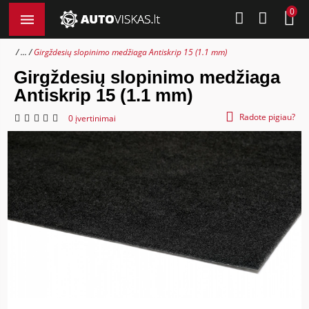
0
...
Girgždesių slopinimo medžiaga Antiskrip 15 (1.1 mm)
Girgždesių slopinimo medžiaga
Antiskrip 15 (1.1 mm)
Radote pigiau?
0 įvertinimai