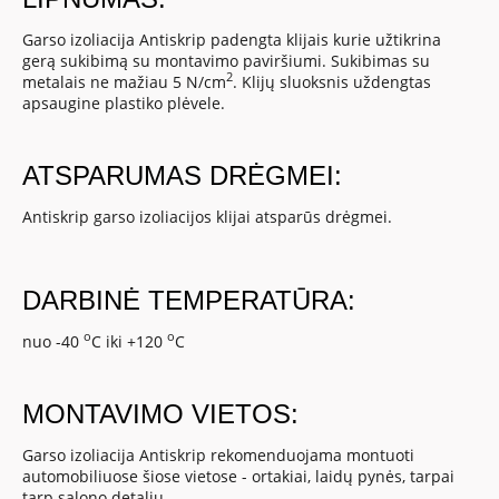
Garso izoliacija Antiskrip padengta klijais kurie užtikrina
gerą sukibimą su montavimo paviršiumi. Sukibimas su
2
metalais ne mažiau 5 N/cm
. Klijų sluoksnis uždengtas
apsaugine plastiko plėvele.
ATSPARUMAS DRĖGMEI:
Antiskrip garso izoliacijos klijai atsparūs drėgmei.
DARBINĖ TEMPERATŪRA:
o
o
nuo -40
C iki +120
C
MONTAVIMO VIETOS:
Garso izoliacija Antiskrip rekomenduojama montuoti
automobiliuose šiose vietose - ortakiai, laidų pynės, tarpai
tarp salono detalių.