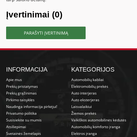
Įvertinimai (0)
PARAŠYTI ĮVERTINIMĄ
INFORMACIJA
KATEGORIJOS
Apie mus
Automobilių kabliai
Prekių pristatymas
Elektromobilių prekės
Prekių grąžinimas
Auto interjeras
Pirkimo taisyklės
Auto eksterjeras
Naudinga informacija pirkėjui!
Laisvalaikiui
Privatumo politika
Žiemos prekės
Susisiekite su mumis
Vaikiškos automobilinės kėdutės
Atsiliepimai
Automobilių komforto įranga
Svetainės žemėlapis
Elektros įranga