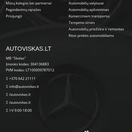
Mūsų kolegos bei partneriai
Automobilių valytuvai
Pageidavimų sąrašas
Automobilių apšvietimas
Prisijungti
Komerciniam transportui
Tempimo virvės
Automobilių priežiūra ir remontas
Kitos prekės automobiliams
AUTOVISKAS.LT
MB "Skolas"
Įmonės kodas: 304136883
PVM kodas: LT100009787012
+370 642 21111
info@autoviskas.lt
/autoviskas.lt
/autoviskas.lt
I-V 9:00-18:00