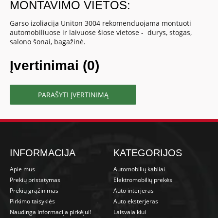
MONTAVIMO VIETOS:
Garso izoliacija Uniton 3004 rekomenduojama montuoti
automobiliuose ir laivuose šiose vietose - durys, stogas,
salono šonai, bagažinė.
Įvertinimai (0)
PARAŠYTI ĮVERTINIMĄ
INFORMACIJA
KATEGORIJOS
Apie mus
Automobilių kabliai
Prekių pristatymas
Elektromobilių prekės
Prekių grąžinimas
Auto interjeras
Pirkimo taisyklės
Auto eksterjeras
Naudinga informacija pirkėjui!
Laisvalaikiui