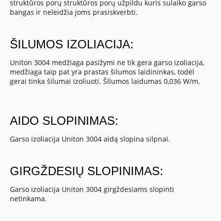
struktūros porų struktūros porų užpildu kuris sulaiko garso
bangas ir neleidžia joms prasiskverbti.
ŠILUMOS IZOLIACIJA:
Uniton 3004 medžiaga pasižymi ne tik gera garso izoliacija,
medžiaga taip pat yra prastas šilumos laidininkas, todėl
gerai tinka šilumai izoliuoti. ŠIlumos laidumas 0,036 W/m.
AIDO SLOPINIMAS:
Garso izoliacija Uniton 3004 aidą slopina silpnai.
GIRGŽDESIŲ SLOPINIMAS:
Garso izoliacija Uniton 3004 girgždesiams slopinti
netinkama.