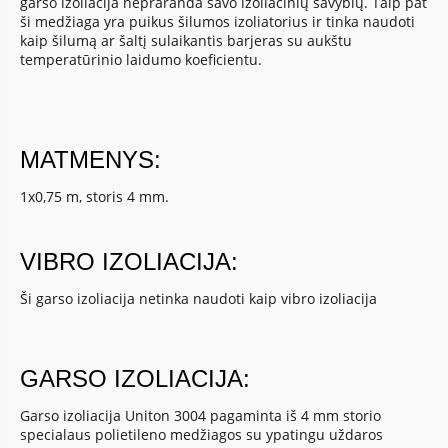
garso izoliacija nepraranda savo izoliacinių savybių. Taip pat
ši medžiaga yra puikus šilumos izoliatorius ir tinka naudoti
kaip šilumą ar šaltį sulaikantis barjeras su aukštu
temperatūrinio laidumo koeficientu.
MATMENYS:
1x0,75 m, storis 4 mm.
VIBRO IZOLIACIJA:
Ši garso izoliacija netinka naudoti kaip vibro izoliacija
GARSO IZOLIACIJA:
Garso izoliacija Uniton 3004 pagaminta iš 4 mm storio
specialaus polietileno medžiagos su ypatingu uždaros