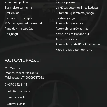
Privatumo politika
Žiemos prekės
Susisiekite su mumis
Vaikiškos automobilinės kėdutės
Atsiliepimai
Automobilių komforto įranga
Svetainės žemėlapis
Elektros įranga
Mūsų kolegos bei partneriai
Automobilių valytuvai
Pageidavimų sąrašas
Automobilių apšvietimas
Prisijungti
Komerciniam transportui
Tempimo virvės
Automobilių priežiūra ir remontas
Kitos prekės automobiliams
AUTOVISKAS.LT
MB "Skolas"
Įmonės kodas: 304136883
PVM kodas: LT100009787012
+370 642 21111
info@autoviskas.lt
/autoviskas.lt
/autoviskas.lt