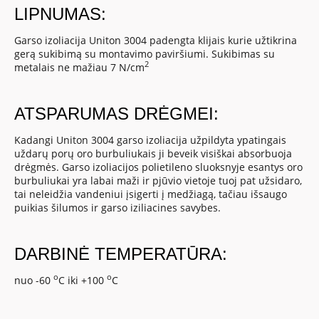
LIPNUMAS:
Garso izoliacija Uniton 3004 padengta klijais kurie užtikrina
gerą sukibimą su montavimo paviršiumi. Sukibimas su
2
metalais ne mažiau 7 N/cm
ATSPARUMAS DRĖGMEI:
Kadangi Uniton 3004 garso izoliacija užpildyta ypatingais
uždarų porų oro burbuliukais ji beveik visiškai absorbuoja
drėgmės. Garso izoliacijos polietileno sluoksnyje esantys oro
burbuliukai yra labai maži ir pjūvio vietoje tuoj pat užsidaro,
tai neleidžia vandeniui įsigerti į medžiagą, tačiau išsaugo
puikias šilumos ir garso iziliacines savybes.
DARBINĖ TEMPERATŪRA:
o
o
nuo -60
C iki +100
C