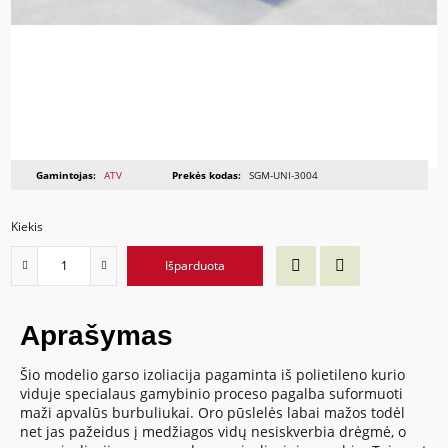
Gamintojas:
ATV
Prekės kodas:
SGM-UNI-3004
Kiekis
Išparduota
Aprašymas
Šio modelio garso izoliacija pagaminta iš polietileno kurio
viduje specialaus gamybinio proceso pagalba suformuoti
maži apvalūs burbuliukai. Oro pūslelės labai mažos todėl
net jas pažeidus į medžiagos vidų nesiskverbia drėgmė, o