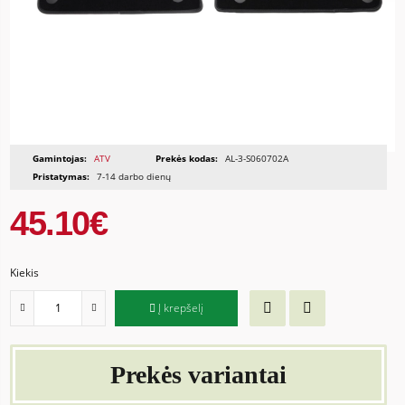
Gamintojas:
ATV
Prekės kodas:
AL-3-S060702A
Pristatymas:
7-14 darbo dienų
45.10€
Kiekis
Į krepšelį
Prekės variantai