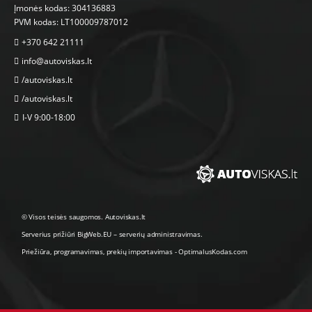
Įmonės kodas: 304136883
PVM kodas: LT100009787012
+370 642 21111
info@autoviskas.lt
/autoviskas.lt
/autoviskas.lt
I-V 9:00-18:00
© Visos teisės saugomos. Autoviskas.lt
Serverius prižiūri
BigWeb.EU
–
serverių administravimas
.
Priežiūra, programavimas
,
prekių importavimas
-
OptimalusKodas.com