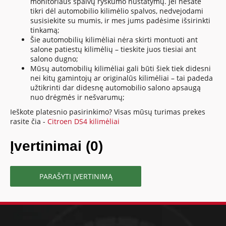
monitoriaus spalvų ryškumo nustatymų. Jei nesate
tikri dėl automobilio kilimėlio spalvos, nedvejodami
susisiekite su mumis, ir mes jums padėsime išsirinkti
tinkamą;
Šie automobilių kilimėliai nėra skirti montuoti ant
salone patiestų kilimėlių – tieskite juos tiesiai ant
salono dugno;
Mūsų automobilių kilimėliai gali būti šiek tiek didesni
nei kitų gamintojų ar originalūs kilimėliai – tai padeda
užtikrinti dar didesnę automobilio salono apsaugą
nuo drėgmės ir nešvarumų;
Ieškote platesnio pasirinkimo? Visas mūsų turimas prekes
rasite čia -
Citroen DS4 kilimėliai
Įvertinimai (0)
PARAŠYTI ĮVERTINIMĄ