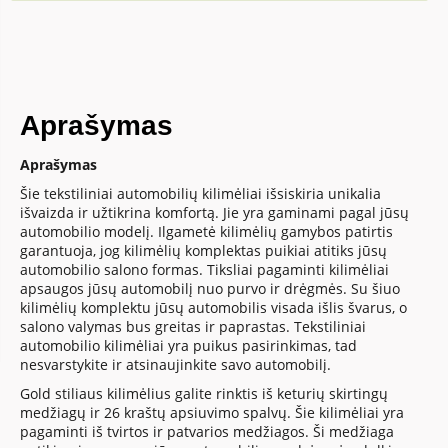
Aprašymas
Aprašymas
Šie tekstiliniai automobilių kilimėliai išsiskiria unikalia
išvaizda ir užtikrina komfortą. Jie yra gaminami pagal jūsų
automobilio modelį. Ilgametė kilimėlių gamybos patirtis
garantuoja, jog kilimėlių komplektas puikiai atitiks jūsų
automobilio salono formas. Tiksliai pagaminti kilimėliai
apsaugos jūsų automobilį nuo purvo ir drėgmės. Su šiuo
kilimėlių komplektu jūsų automobilis visada išlis švarus, o
salono valymas bus greitas ir paprastas. Tekstiliniai
automobilio kilimėliai yra puikus pasirinkimas, tad
nesvarstykite ir atsinaujinkite savo automobilį.
Gold stiliaus kilimėlius galite rinktis iš keturių skirtingų
medžiagų ir 26 kraštų apsiuvimo spalvų. Šie kilimėliai yra
pagaminti iš tvirtos ir patvarios medžiagos. Ši medžiaga