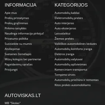
INFORMACIJA
KATEGORIJOS
Apie mus
Automobilių kabliai
Prekių pristatymas
Elektromobilių prekės
Prekių grąžinimas
Auto interjeras
Pirkimo taisyklės
Auto eksterjeras
Naudinga informacija pirkėjui!
Laisvalaikiui
Privatumo politika
Žiemos prekės
Susisiekite su mumis
Vaikiškos automobilinės kėdutės
Atsiliepimai
Automobilių komforto įranga
Svetainės žemėlapis
Elektros įranga
Mūsų kolegos bei partneriai
Automobilių valytuvai
Pageidavimų sąrašas
Automobilių apšvietimas
Prisijungti
Komerciniam transportui
Tempimo virvės
Automobilių priežiūra ir remontas
Kitos prekės automobiliams
AUTOVISKAS.LT
MB "Skolas"