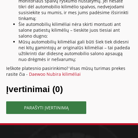
monitoriaus spalvų ryškumo nustatymų. Jei nesate
tikri dėl automobilio kilimėlio spalvos, nedvejodami
susisiekite su mumis, ir mes jums padėsime išsirinkti
tinkamą;
Šie automobilių kilimėliai nėra skirti montuoti ant
salone patiestų kilimėlių – tieskite juos tiesiai ant
salono dugno;
Mūsų automobilių kilimėliai gali būti šiek tiek didesni
nei kitų gamintojų ar originalūs kilimėliai – tai padeda
užtikrinti dar didesnę automobilio salono apsaugą
nuo drėgmės ir nešvarumų;
Ieškote platesnio pasirinkimo? Visas mūsų turimas prekes
rasite čia -
Daewoo Nubira kilimėliai
Įvertinimai (0)
PARAŠYTI ĮVERTINIMĄ