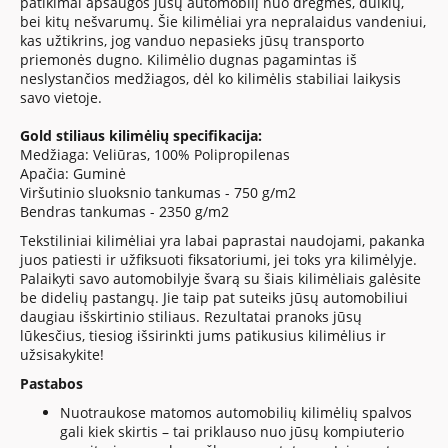
patikimai apsaugos jūsų automobilį nuo drėgmės, dulkių,
bei kitų nešvarumų. Šie kilimėliai yra nepralaidus vandeniui,
kas užtikrins, jog vanduo nepasieks jūsų transporto
priemonės dugno. Kilimėlio dugnas pagamintas iš
neslystančios medžiagos, dėl ko kilimėlis stabiliai laikysis
savo vietoje.
Gold stiliaus kilimėlių specifikacija:
Medžiaga: Veliūras, 100% Polipropilenas
Apačia: Guminė
Viršutinio sluoksnio tankumas - 750 g/m2
Bendras tankumas - 2350 g/m2
Tekstiliniai kilimėliai yra labai paprastai naudojami, pakanka
juos patiesti ir užfiksuoti fiksatoriumi, jei toks yra kilimėlyje.
Palaikyti savo automobilyje švarą su šiais kilimėliais galėsite
be didelių pastangų. Jie taip pat suteiks jūsų automobiliui
daugiau išskirtinio stiliaus. Rezultatai pranoks jūsų
lūkesčius, tiesiog išsirinkti jums patikusius kilimėlius ir
užsisakykite!
Pastabos
Nuotraukose matomos automobilių kilimėlių spalvos
gali kiek skirtis – tai priklauso nuo jūsų kompiuterio