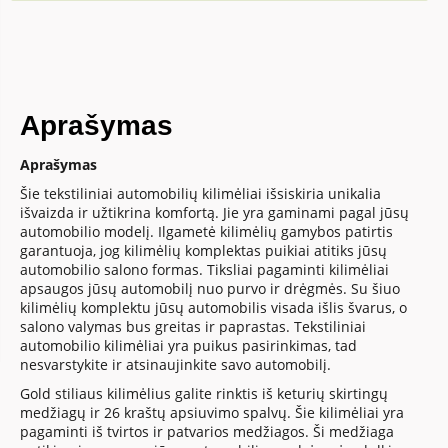
Aprašymas
Aprašymas
Šie tekstiliniai automobilių kilimėliai išsiskiria unikalia
išvaizda ir užtikrina komfortą. Jie yra gaminami pagal jūsų
automobilio modelį. Ilgametė kilimėlių gamybos patirtis
garantuoja, jog kilimėlių komplektas puikiai atitiks jūsų
automobilio salono formas. Tiksliai pagaminti kilimėliai
apsaugos jūsų automobilį nuo purvo ir drėgmės. Su šiuo
kilimėlių komplektu jūsų automobilis visada išlis švarus, o
salono valymas bus greitas ir paprastas. Tekstiliniai
automobilio kilimėliai yra puikus pasirinkimas, tad
nesvarstykite ir atsinaujinkite savo automobilį.
Gold stiliaus kilimėlius galite rinktis iš keturių skirtingų
medžiagų ir 26 kraštų apsiuvimo spalvų. Šie kilimėliai yra
pagaminti iš tvirtos ir patvarios medžiagos. Ši medžiaga