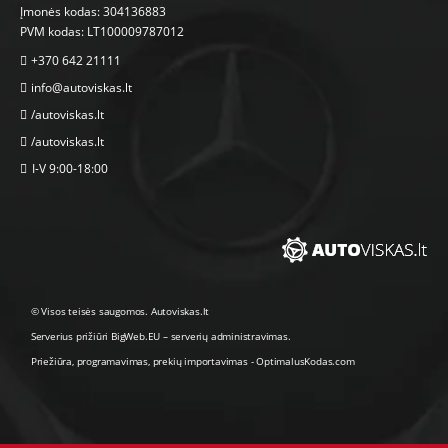
Įmonės kodas: 304136883
PVM kodas: LT100009787012
+370 642 21111
info@autoviskas.lt
/autoviskas.lt
/autoviskas.lt
I-V 9:00-18:00
© Visos teisės saugomos. Autoviskas.lt
Serverius prižiūri
BigWeb.EU
–
serverių administravimas
.
Priežiūra, programavimas
,
prekių importavimas
-
OptimalusKodas.com