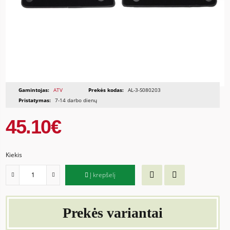
Gamintojas:
ATV
Prekės kodas:
AL-3-S080203
Pristatymas:
7-14 darbo dienų
45.10€
Kiekis
Į krepšelį
Prekės variantai