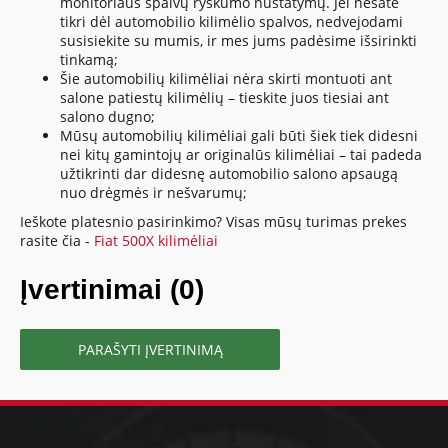
monitoriaus spalvų ryškumo nustatymų. Jei nesate
tikri dėl automobilio kilimėlio spalvos, nedvejodami
susisiekite su mumis, ir mes jums padėsime išsirinkti
tinkamą;
Šie automobilių kilimėliai nėra skirti montuoti ant
salone patiestų kilimėlių – tieskite juos tiesiai ant
salono dugno;
Mūsų automobilių kilimėliai gali būti šiek tiek didesni
nei kitų gamintojų ar originalūs kilimėliai – tai padeda
užtikrinti dar didesnę automobilio salono apsaugą
nuo drėgmės ir nešvarumų;
Ieškote platesnio pasirinkimo? Visas mūsų turimas prekes
rasite čia -
Fiat 500X kilimėliai
Įvertinimai (0)
PARAŠYTI ĮVERTINIMĄ