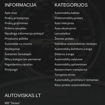
INFORMACIJA
KATEGORIJOS
Apie mus
Automobilių kabliai
Prekių pristatymas
Elektromobilių prekės
Prekių grąžinimas
Auto interjeras
Pirkimo taisyklės
Auto eksterjeras
Naudinga informacija pirkėjui!
Laisvalaikiui
Privatumo politika
Žiemos prekės
Susisiekite su mumis
Vaikiškos automobilinės kėdutės
Atsiliepimai
Automobilių komforto įranga
Svetainės žemėlapis
Elektros įranga
Mūsų kolegos bei partneriai
Automobilių valytuvai
Pageidavimų sąrašas
Automobilių apšvietimas
Prisijungti
Komerciniam transportui
Tempimo virvės
Automobilių priežiūra ir remontas
Kitos prekės automobiliams
AUTOVISKAS.LT
MB "Skolas"