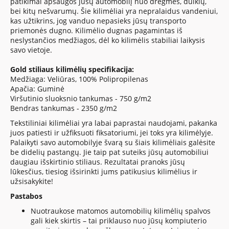
patikimai apsaugos jūsų automobilį nuo drėgmės, dulkių,
bei kitų nešvarumų. Šie kilimėliai yra nepralaidus vandeniui,
kas užtikrins, jog vanduo nepasieks jūsų transporto
priemonės dugno. Kilimėlio dugnas pagamintas iš
neslystančios medžiagos, dėl ko kilimėlis stabiliai laikysis
savo vietoje.
Gold stiliaus kilimėlių specifikacija:
Medžiaga: Veliūras, 100% Polipropilenas
Apačia: Guminė
Viršutinio sluoksnio tankumas - 750 g/m2
Bendras tankumas - 2350 g/m2
Tekstiliniai kilimėliai yra labai paprastai naudojami, pakanka
juos patiesti ir užfiksuoti fiksatoriumi, jei toks yra kilimėlyje.
Palaikyti savo automobilyje švarą su šiais kilimėliais galėsite
be didelių pastangų. Jie taip pat suteiks jūsų automobiliui
daugiau išskirtinio stiliaus. Rezultatai pranoks jūsų
lūkesčius, tiesiog išsirinkti jums patikusius kilimėlius ir
užsisakykite!
Pastabos
Nuotraukose matomos automobilių kilimėlių spalvos
gali kiek skirtis – tai priklauso nuo jūsų kompiuterio