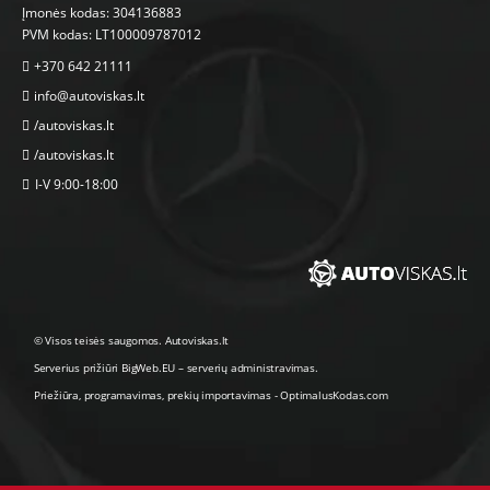
Įmonės kodas: 304136883
PVM kodas: LT100009787012
+370 642 21111
info@autoviskas.lt
/autoviskas.lt
/autoviskas.lt
I-V 9:00-18:00
© Visos teisės saugomos. Autoviskas.lt
Serverius prižiūri
BigWeb.EU
–
serverių administravimas
.
Priežiūra, programavimas
,
prekių importavimas
-
OptimalusKodas.com