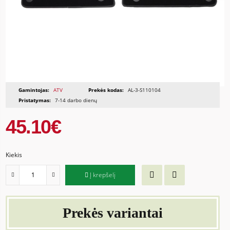
Gamintojas:
ATV
Prekės kodas:
AL-3-S110104
Pristatymas:
7-14 darbo dienų
45.10€
Kiekis
Į krepšelį
Prekės variantai