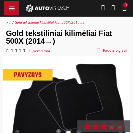
0
...
Gold tekstiliniai kilimėliai Fiat 500X (2014→)
Gold tekstiliniai kilimėliai Fiat
500X (2014→)
Radote pigiau?
0 įvertinimai