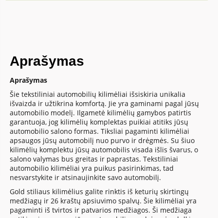
Aprašymas
Aprašymas
Šie tekstiliniai automobilių kilimėliai išsiskiria unikalia
išvaizda ir užtikrina komfortą. Jie yra gaminami pagal jūsų
automobilio modelį. Ilgametė kilimėlių gamybos patirtis
garantuoja, jog kilimėlių komplektas puikiai atitiks jūsų
automobilio salono formas. Tiksliai pagaminti kilimėliai
apsaugos jūsų automobilį nuo purvo ir drėgmės. Su šiuo
kilimėlių komplektu jūsų automobilis visada išlis švarus, o
salono valymas bus greitas ir paprastas. Tekstiliniai
automobilio kilimėliai yra puikus pasirinkimas, tad
nesvarstykite ir atsinaujinkite savo automobilį.
Gold stiliaus kilimėlius galite rinktis iš keturių skirtingų
medžiagų ir 26 kraštų apsiuvimo spalvų. Šie kilimėliai yra
pagaminti iš tvirtos ir patvarios medžiagos. Ši medžiaga