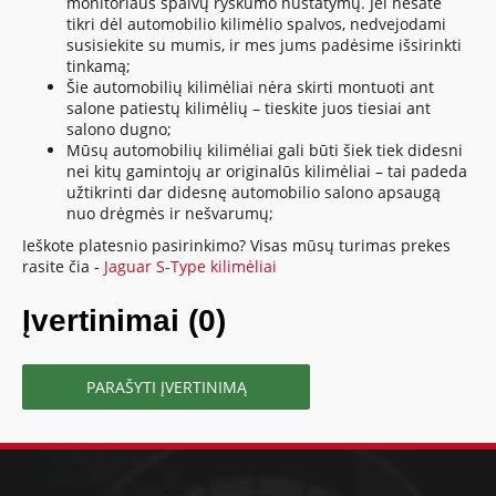
monitoriaus spalvų ryškumo nustatymų. Jei nesate
tikri dėl automobilio kilimėlio spalvos, nedvejodami
susisiekite su mumis, ir mes jums padėsime išsirinkti
tinkamą;
Šie automobilių kilimėliai nėra skirti montuoti ant
salone patiestų kilimėlių – tieskite juos tiesiai ant
salono dugno;
Mūsų automobilių kilimėliai gali būti šiek tiek didesni
nei kitų gamintojų ar originalūs kilimėliai – tai padeda
užtikrinti dar didesnę automobilio salono apsaugą
nuo drėgmės ir nešvarumų;
Ieškote platesnio pasirinkimo? Visas mūsų turimas prekes
rasite čia -
Jaguar S-Type kilimėliai
Įvertinimai (0)
PARAŠYTI ĮVERTINIMĄ