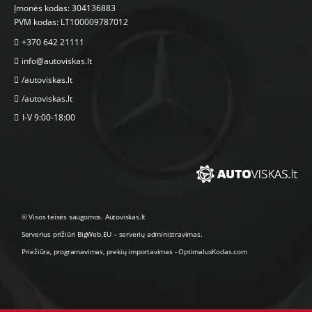
Įmonės kodas: 304136883
PVM kodas: LT100009787012
+370 642 21111
info@autoviskas.lt
/autoviskas.lt
/autoviskas.lt
I-V 9:00-18:00
© Visos teisės saugomos. Autoviskas.lt
Serverius prižiūri
BigWeb.EU
–
serverių administravimas
.
Priežiūra, programavimas
,
prekių importavimas
-
OptimalusKodas.com