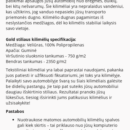
patikimai apsaugos jūsų automobilį nuo drėgmės, dulkių,
bei kitų nešvarumų. Šie kilimėliai yra nepralaidus vandeniui,
kas užtikrins, jog vanduo nepasieks jūsų transporto
priemonės dugno. Kilimėlio dugnas pagamintas iš
neslystančios medžiagos, dėl ko kilimėlis stabiliai laikysis
savo vietoje.
Gold stiliaus kilimėlių specifikacija:
Medžiaga: Veliūras, 100% Polipropilenas
Apačia: Guminė
Viršutinio sluoksnio tankumas - 750 g/m2
Bendras tankumas - 2350 g/m2
Tekstiliniai kilimėliai yra labai paprastai naudojami, pakanka
juos patiesti ir užfiksuoti fiksatoriumi, jei toks yra kilimėlyje.
Palaikyti savo automobilyje švarą su šiais kilimėliais galėsite
be didelių pastangų. Jie taip pat suteiks jūsų automobiliui
daugiau išskirtinio stiliaus. Rezultatai pranoks jūsų
lūkesčius, tiesiog išsirinkti jums patikusius kilimėlius ir
užsisakykite!
Pastabos
Nuotraukose matomos automobilių kilimėlių spalvos
gali kiek skirtis – tai priklauso nuo jūsų kompiuterio