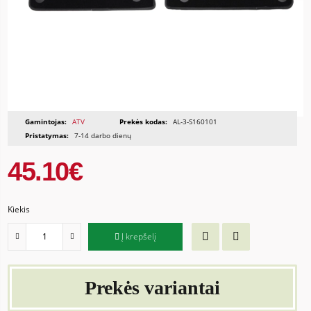
Gamintojas:
ATV
Prekės kodas:
AL-3-S160101
Pristatymas:
7-14 darbo dienų
45.10€
Kiekis
Į krepšelį
Prekės variantai