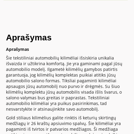
Aprašymas
Aprašymas
Šie tekstiliniai automobilių kilimėliai išsiskiria unikalia
išvaizda ir užtikrina komfortą. Jie yra gaminami pagal jūsų
automobilio modelį. Ilgametė kilimėlių gamybos patirtis
garantuoja, jog kilimėlių komplektas puikiai atitiks jūsų
automobilio salono formas. Tiksliai pagaminti kilimėliai
apsaugos jūsų automobilį nuo purvo ir drėgmės. Su šiuo
kilimėlių komplektu jūsų automobilis visada išlis švarus, o
salono valymas bus greitas ir paprastas. Tekstiliniai
automobilio kilimėliai yra puikus pasirinkimas, tad
nesvarstykite ir atsinaujinkite savo automobilį.
Gold stiliaus kilimėlius galite rinktis iš keturių skirtingų
medžiagų ir 26 kraštų apsiuvimo spalvų. Šie kilimėliai yra
pagaminti iš tvirtos ir patvarios medžiagos. Ši medžiaga