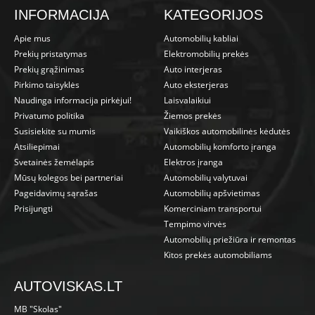
INFORMACIJA
KATEGORIJOS
Apie mus
Automobilių kabliai
Prekių pristatymas
Elektromobilių prekės
Prekių grąžinimas
Auto interjeras
Pirkimo taisyklės
Auto eksterjeras
Naudinga informacija pirkėjui!
Laisvalaikiui
Privatumo politika
Žiemos prekės
Susisiekite su mumis
Vaikiškos automobilinės kėdutės
Atsiliepimai
Automobilių komforto įranga
Svetainės žemėlapis
Elektros įranga
Mūsų kolegos bei partneriai
Automobilių valytuvai
Pageidavimų sąrašas
Automobilių apšvietimas
Prisijungti
Komerciniam transportui
Tempimo virvės
Automobilių priežiūra ir remontas
Kitos prekės automobiliams
AUTOVISKAS.LT
MB "Skolas"