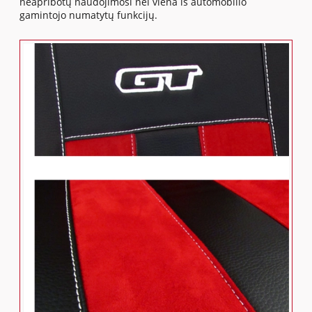
neapribotų naudojimosi nei viena iš automobilio
gamintojo numatytų funkcijų.