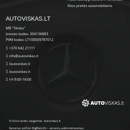
Kitos prekės automobiliams
AUTOVISKAS.LT
MB "Skolas"
Įmonės kodas: 304136883
PVM kodas: LT100009787012
+370 642 21111
info@autoviskas.lt
/autoviskas.lt
/autoviskas.lt
I-V 9:00-18:00
© Visos teisės saugomos. Autoviskas.lt
Serverius prižiūri
BigWeb.EU
–
serverių administravimas
.