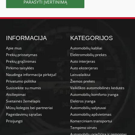
PARAŠYTI ĮVERTINIMĄ
INFORMACIJA
KATEGORIJOS
Apie mus
Automobilių kabliai
Prekių pristatymas
Elektromobilių prekės
Prekių grąžinimas
Auto interjeras
Pirkimo taisyklės
Auto eksterjeras
Naudinga informacija pirkėjui!
Laisvalaikiui
Privatumo politika
Žiemos prekės
Susisiekite su mumis
Vaikiškos automobilinės kėdutės
Atsiliepimai
Automobilių komforto įranga
Svetainės žemėlapis
Elektros įranga
Mūsų kolegos bei partneriai
Automobilių valytuvai
Pageidavimų sąrašas
Automobilių apšvietimas
Prisijungti
Komerciniam transportui
Tempimo virvės
Automobilių priežiūra ir remontas