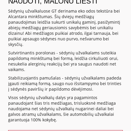
NAUDOTI, MALONU LIESTI
Sėdynių užvalkaluose GT derinama eko odos tekstūra bei
Alcantara minkštumas. Šių dviejų medžiagų
panaudojimas leidžia sukurti unikalų gaminį, pasižymintį
abiejų medžiagų geriausiomis savybėmis bei unikaliu
dizainu! Abi medžiagos puikiai atrodo, ilgai tarnauja, bei
puikiai apsaugo sėdynes nuo purvo, nešvarumo bei
skysčių.
Sutvirtinantis porolonas - sėdynių užvalkalams suteikia
papildomą minkštumą bei formą, leidžia cirkuliuoti orui,
nesukelia alerginių reakcijų bei yra saugus naudoti net
vaikams.
Stabilizuojantis pamušalas - sėdynių užvalkalams padeda
įgauti reikiamą formą, saugo nuo išsitampymo bei trinties
į sėdynės paviršių ir papildomo dėvėjimosi.
Visos sėdynių užvalkalų dalys yra pagamintos
panaudojant šias tris medžiagas, trisluoksnė medžiaga
naudojama net sėdynių užvalkalų nugarinei daliai bei
galvos atramų užvalkalams, šie automobilių užvalkalai
garantuoja 100% kokybę.