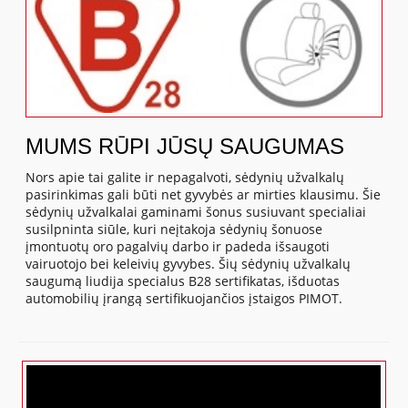
MUMS RŪPI JŪSŲ SAUGUMAS
Nors apie tai galite ir nepagalvoti, sėdynių užvalkalų
pasirinkimas gali būti net gyvybės ar mirties klausimu. Šie
sėdynių užvalkalai gaminami šonus susiuvant specialiai
susilpninta siūle, kuri neįtakoja sėdynių šonuose
įmontuotų oro pagalvių darbo ir padeda išsaugoti
vairuotojo bei keleivių gyvybes. Šių sėdynių užvalkalų
saugumą liudija specialus B28 sertifikatas, išduotas
automobilių įrangą sertifikuojančios įstaigos PIMOT.