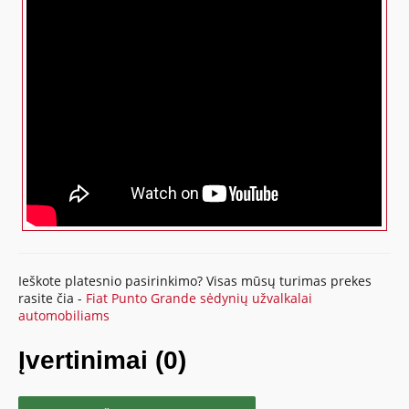
Ieškote platesnio pasirinkimo? Visas mūsų turimas prekes
rasite čia -
Fiat Punto Grande sėdynių užvalkalai
automobiliams
Įvertinimai (0)