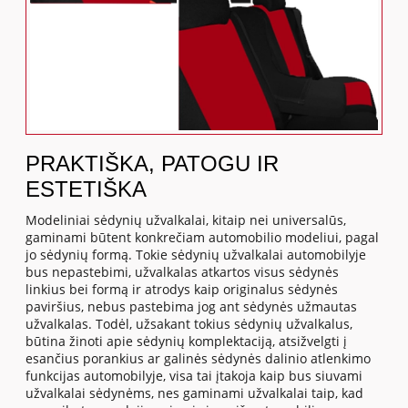
PRAKTIŠKA, PATOGU IR
ESTETIŠKA
Modeliniai sėdynių užvalkalai, kitaip nei universalūs,
gaminami būtent konkrečiam automobilio modeliui, pagal
jo sėdynių formą. Tokie sėdynių užvalkalai automobilyje
bus nepastebimi, užvalkalas atkartos visus sėdynės
linkius bei formą ir atrodys kaip originalus sėdynės
paviršius, nebus pastebima jog ant sėdynės užmautas
užvalkalas. Todėl, užsakant tokius sėdynių užvalkalus,
būtina žinoti apie sėdynių komplektaciją, atsižvelgti į
esančius porankius ar galinės sėdynės dalinio atlenkimo
funkcijas automobilyje, visa tai įtakoja kaip bus siuvami
užvalkalai sėdynėms, nes gaminami užvalkalai taip, kad