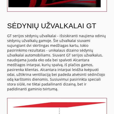
SĖDYNIŲ UŽVALKALAI GT
GT serijos sėdynių užvalkalai - išsiskiranti naujiena odinių
sėdynių užvalkalų gamoje. Šie užvalkalai siuvami
sujungiant dvi skirtingas medžiagas kartu, tokio
pasirinkimo rezultatas - unikalaus dizaino sėdynių
užvalkalai automobiliams. Siuvant GT serijos užvalkalus,
naudojama juoda eko oda bei spalvoti Alcantara
medžiagos intarpai, kurių spalvą, iš plačios gamos,
pasirenka klientas. Alcantara intarpai leidžia kvėpuoti
odai, užtikrina ventiliaciją bei padeda atvėsinti sėdinčiojo
odą karštomis dienomis. Susiuvimui pasirinkta speciali
stora siūlė, ne tiktai padailinanti dizainą, bet ir
padidinanti gaminio tvirtumą.