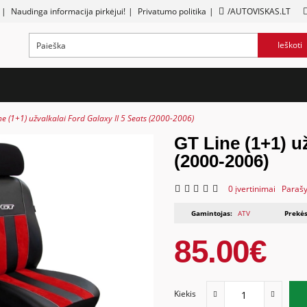
|
Naudinga informacija pirkėjui!
|
Privatumo politika
|
/AUTOVISKAS.LT
Ieškoti
ne (1+1) užvalkalai Ford Galaxy II 5 Seats (2000-2006)
GT Line (1+1) už
(2000-2006)
0 įvertinimai
Parašy
Gamintojas:
ATV
Prekės
85.00€
Kiekis