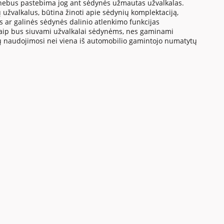
 nebus pastebima jog ant sėdynės užmautas užvalkalas.
 užvalkalus, būtina žinoti apie sėdynių komplektaciją,
us ar galinės sėdynės dalinio atlenkimo funkcijas
a kaip bus siuvami užvalkalai sėdynėms, nes gaminami
tų naudojimosi nei viena iš automobilio gamintojo numatytų