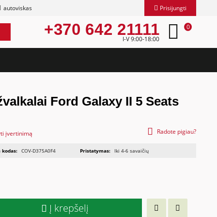
autoviskas
Prisijungti
+370 642 21111
0
I-V 9:00-18:00
valkalai Ford Galaxy II 5 Seats
Radote pigiau?
ti įvertinimą
 kodas:
COV-D375A0F4
Pristatymas:
Iki 4-6 savaičių
Į krepšelį