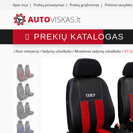
Apie mus
|
Prekių pristatymas
|
Prekių grąžinimas
|
Pirkimo taisyklės
PREKIŲ KATALOGAS
Auto interjeras
Sėdynių užvalkalai
Modeliniai sėdynių užvalkalai
GT Li