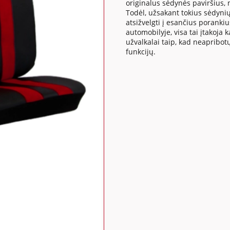
originalus sėdynės paviršius,
Todėl, užsakant tokius sėdynių
atsižvelgti į esančius poranki
automobilyje, visa tai įtakoj
užvalkalai taip, kad neapribo
funkcijų.