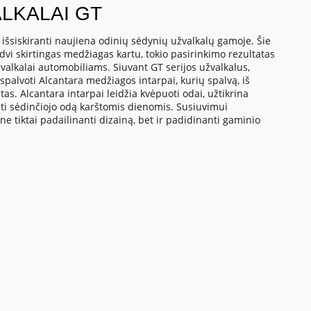
LKALAI GT
- išsiskiranti naujiena odinių sėdynių užvalkalų gamoje. Šie
dvi skirtingas medžiagas kartu, tokio pasirinkimo rezultatas
valkalai automobiliams. Siuvant GT serijos užvalkalus,
palvoti Alcantara medžiagos intarpai, kurių spalvą, iš
as. Alcantara intarpai leidžia kvėpuoti odai, užtikrina
nti sėdinčiojo odą karštomis dienomis. Susiuvimui
 ne tiktai padailinanti dizainą, bet ir padidinanti gaminio