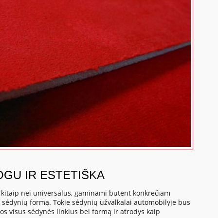
OGU IR ESTETIŠKA
, kitaip nei universalūs, gaminami būtent konkrečiam
o sėdynių formą. Tokie sėdynių užvalkalai automobilyje bus
os visus sėdynės linkius bei formą ir atrodys kaip