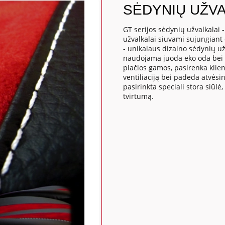
SĖDYNIŲ UŽVA
GT serijos sėdynių užvalkalai 
užvalkalai siuvami sujungiant 
- unikalaus dizaino sėdynių už
naudojama juoda eko oda bei s
plačios gamos, pasirenka klient
ventiliaciją bei padeda atvėsi
pasirinkta speciali stora siūlė,
tvirtumą.