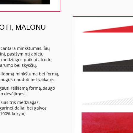
DOTI, MALONU
lcantara minkštumas. Šių
nį, pasižymintį abiejų
 medžiagos puikiai atrodo,
varumo bei skysčių.
apildomą minkštumą bei formą,
a saugus naudoti net vaikams.
gauti reikiamą formą, saugo
mo dėvėjimosi.
šias tris medžiagas,
rinei daliai bei galvos
 100% kokybę.