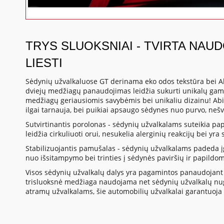
TRYS SLUOKSNIAI - TVIRTA NAU
LIESTI
Sėdynių užvalkaluose GT derinama eko odos tekstūra bei A
dviejų medžiagų panaudojimas leidžia sukurti unikalų gami
medžiagų geriausiomis savybėmis bei unikaliu dizainu! Abi
ilgai tarnauja, bei puikiai apsaugo sėdynes nuo purvo, neš
Sutvirtinantis porolonas - sėdynių užvalkalams suteikia p
leidžia cirkuliuoti orui, nesukelia alerginių reakcijų bei yr
Stabilizuojantis pamušalas - sėdynių užvalkalams padeda į
nuo išsitampymo bei trinties į sėdynės paviršių ir papildo
Visos sėdynių užvalkalų dalys yra pagamintos panaudojant 
trisluoksnė medžiaga naudojama net sėdynių užvalkalų nuga
atramų užvalkalams, šie automobilių užvalkalai garantuoja