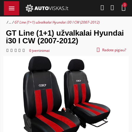
0
...
GT Line (1+1) užvalkalai Hyundai i30 I CW (2007-2012)
GT Line (1+1) užvalkalai Hyundai
i30 I CW (2007-2012)
Radote pigiau?
0 įvertinimai