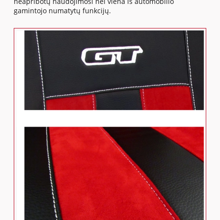
neapribotų naudojimosi nei viena iš automobilio
gamintojo numatytų funkcijų.