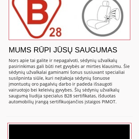
MUMS RŪPI JŪSŲ SAUGUMAS
Nors apie tai galite ir nepagalvoti, sėdynių užvalkalų
pasirinkimas gali būti net gyvybės ar mirties klausimu. Šie
sėdynių užvalkalai gaminami šonus susiuvant specialiai
susilpninta siūle, kuri neįtakoja sėdynių šonuose
įmontuotų oro pagalvių darbo ir padeda išsaugoti
vairuotojo bei keleivių gyvybes. Šių sėdynių užvalkalų
saugumą liudija specialus B28 sertifikatas, išduotas
automobilių įrangą sertifikuojančios įstaigos PIMOT.