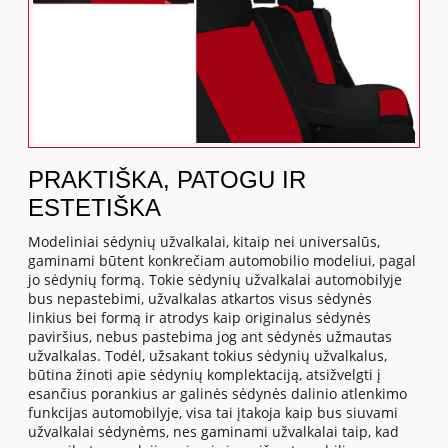
PRAKTIŠKA, PATOGU IR
ESTETIŠKA
Modeliniai sėdynių užvalkalai, kitaip nei universalūs,
gaminami būtent konkrečiam automobilio modeliui, pagal
jo sėdynių formą. Tokie sėdynių užvalkalai automobilyje
bus nepastebimi, užvalkalas atkartos visus sėdynės
linkius bei formą ir atrodys kaip originalus sėdynės
paviršius, nebus pastebima jog ant sėdynės užmautas
užvalkalas. Todėl, užsakant tokius sėdynių užvalkalus,
būtina žinoti apie sėdynių komplektaciją, atsižvelgti į
esančius porankius ar galinės sėdynės dalinio atlenkimo
funkcijas automobilyje, visa tai įtakoja kaip bus siuvami
užvalkalai sėdynėms, nes gaminami užvalkalai taip, kad