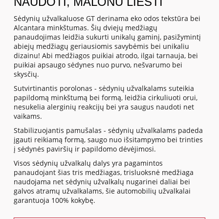
NAUDOTI, MALONU LIESTI
Sėdynių užvalkaluose GT derinama eko odos tekstūra bei
Alcantara minkštumas. Šių dviejų medžiagų
panaudojimas leidžia sukurti unikalų gaminį, pasižymintį
abiejų medžiagų geriausiomis savybėmis bei unikaliu
dizainu! Abi medžiagos puikiai atrodo, ilgai tarnauja, bei
puikiai apsaugo sėdynes nuo purvo, nešvarumo bei
skysčių.
Sutvirtinantis porolonas - sėdynių užvalkalams suteikia
papildomą minkštumą bei formą, leidžia cirkuliuoti orui,
nesukelia alerginių reakcijų bei yra saugus naudoti net
vaikams.
Stabilizuojantis pamušalas - sėdynių užvalkalams padeda
įgauti reikiamą formą, saugo nuo išsitampymo bei trinties
į sėdynės paviršių ir papildomo dėvėjimosi.
Visos sėdynių užvalkalų dalys yra pagamintos
panaudojant šias tris medžiagas, trisluoksnė medžiaga
naudojama net sėdynių užvalkalų nugarinei daliai bei
galvos atramų užvalkalams, šie automobilių užvalkalai
garantuoja 100% kokybę.