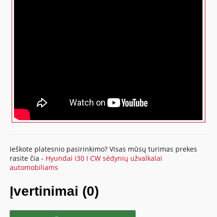
Ieškote platesnio pasirinkimo? Visas mūsų turimas prekes
rasite čia -
Hyundai i30 I CW sėdynių užvalkalai
automobiliams
Įvertinimai (0)