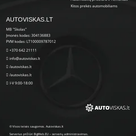
Kitos prekės automobiliams
AUTOVISKAS.LT
MB "Skolas"
Įmonės kodas: 304136883
PVM kodas: LT100009787012
+370 642 21111
info@autoviskas.lt
/autoviskas.lt
/autoviskas.lt
I-V 9:00-18:00
© Visos teisės saugomos. Autoviskas.lt
Serverius prižiūri
BigWeb.EU
–
serverių administravimas
.