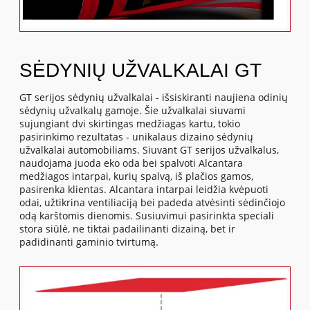
SĖDYNIŲ UŽVALKALAI GT
GT serijos sėdynių užvalkalai - išsiskiranti naujiena odinių
sėdynių užvalkalų gamoje. Šie užvalkalai siuvami
sujungiant dvi skirtingas medžiagas kartu, tokio
pasirinkimo rezultatas - unikalaus dizaino sėdynių
užvalkalai automobiliams. Siuvant GT serijos užvalkalus,
naudojama juoda eko oda bei spalvoti Alcantara
medžiagos intarpai, kurių spalvą, iš plačios gamos,
pasirenka klientas. Alcantara intarpai leidžia kvėpuoti
odai, užtikrina ventiliaciją bei padeda atvėsinti sėdinčiojo
odą karštomis dienomis. Susiuvimui pasirinkta speciali
stora siūlė, ne tiktai padailinanti dizainą, bet ir
padidinanti gaminio tvirtumą.