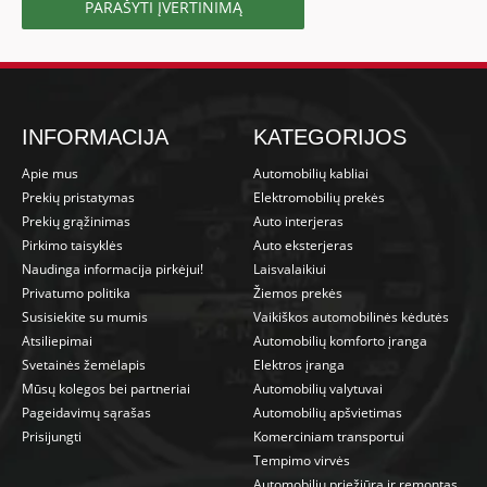
PARAŠYTI ĮVERTINIMĄ
INFORMACIJA
KATEGORIJOS
Apie mus
Automobilių kabliai
Prekių pristatymas
Elektromobilių prekės
Prekių grąžinimas
Auto interjeras
Pirkimo taisyklės
Auto eksterjeras
Naudinga informacija pirkėjui!
Laisvalaikiui
Privatumo politika
Žiemos prekės
Susisiekite su mumis
Vaikiškos automobilinės kėdutės
Atsiliepimai
Automobilių komforto įranga
Svetainės žemėlapis
Elektros įranga
Mūsų kolegos bei partneriai
Automobilių valytuvai
Pageidavimų sąrašas
Automobilių apšvietimas
Prisijungti
Komerciniam transportui
Tempimo virvės
Automobilių priežiūra ir remontas