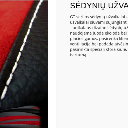
SĖDYNIŲ UŽVA
GT serijos sėdynių užvalkalai 
užvalkalai siuvami sujungiant 
- unikalaus dizaino sėdynių už
naudojama juoda eko oda bei s
plačios gamos, pasirenka klient
ventiliaciją bei padeda atvėsi
pasirinkta speciali stora siūlė,
tvirtumą.