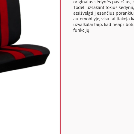
originalus sėdynės paviršius,
Todėl, užsakant tokius sėdynių
atsižvelgti į esančius poranki
automobilyje, visa tai įtakoj
užvalkalai taip, kad neapribo
funkcijų.