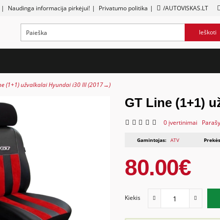
|
Naudinga informacija pirkėjui!
|
Privatumo politika
|
/AUTOVISKAS.LT
Ieškoti
ne (1+1) užvalkalai Hyundai i30 III (2017→)
GT Line (1+1) už
0 įvertinimai
Parašy
Gamintojas:
ATV
Prekės
80.00€
Kiekis