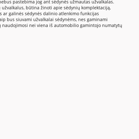
 nebus pastebima jog ant sėdynės užmautas užvalkalas.
 užvalkalus, būtina žinoti apie sėdynių komplektaciją,
us ar galinės sėdynės dalinio atlenkimo funkcijas
a kaip bus siuvami užvalkalai sėdynėms, nes gaminami
tų naudojimosi nei viena iš automobilio gamintojo numatytų