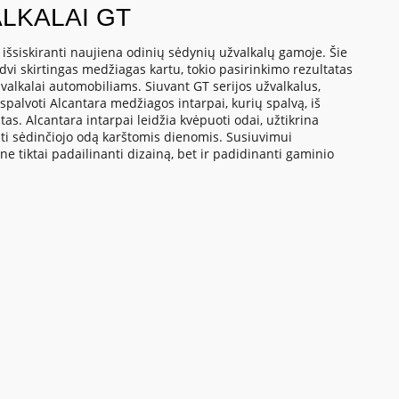
LKALAI GT
- išsiskiranti naujiena odinių sėdynių užvalkalų gamoje. Šie
dvi skirtingas medžiagas kartu, tokio pasirinkimo rezultatas
valkalai automobiliams. Siuvant GT serijos užvalkalus,
palvoti Alcantara medžiagos intarpai, kurių spalvą, iš
as. Alcantara intarpai leidžia kvėpuoti odai, užtikrina
nti sėdinčiojo odą karštomis dienomis. Susiuvimui
 ne tiktai padailinanti dizainą, bet ir padidinanti gaminio