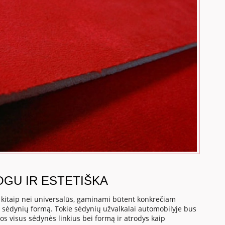
OGU IR ESTETIŠKA
, kitaip nei universalūs, gaminami būtent konkrečiam
o sėdynių formą. Tokie sėdynių užvalkalai automobilyje bus
os visus sėdynės linkius bei formą ir atrodys kaip