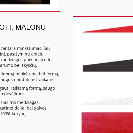
DOTI, MALONU
lcantara minkštumas. Šių
nį, pasižymintį abiejų
 medžiagos puikiai atrodo,
varumo bei skysčių.
apildomą minkštumą bei formą,
a saugus naudoti net vaikams.
gauti reikiamą formą, saugo
mo dėvėjimosi.
šias tris medžiagas,
rinei daliai bei galvos
 100% kokybę.