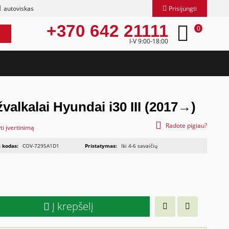
autoviskas
Prisijungti
+370 642 21111
0
I-V 9:00-18:00
valkalai Hyundai i30 III (2017→)
Radote pigiau?
ti įvertinimą
 kodas:
COV-7295A1D1
Pristatymas:
Iki 4-6 savaičių
Į krepšelį