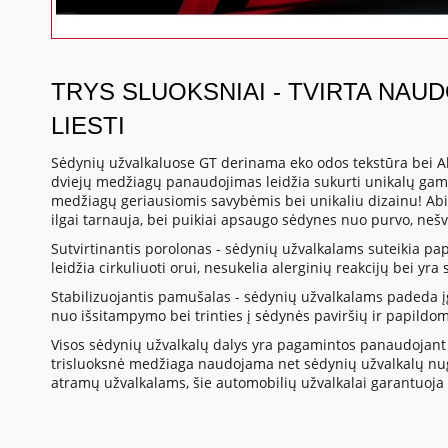
TRYS SLUOKSNIAI - TVIRTA NAU
LIESTI
Sėdynių užvalkaluose GT derinama eko odos tekstūra bei A
dviejų medžiagų panaudojimas leidžia sukurti unikalų gami
medžiagų geriausiomis savybėmis bei unikaliu dizainu! Abi
ilgai tarnauja, bei puikiai apsaugo sėdynes nuo purvo, neš
Sutvirtinantis porolonas - sėdynių užvalkalams suteikia p
leidžia cirkuliuoti orui, nesukelia alerginių reakcijų bei yr
Stabilizuojantis pamušalas - sėdynių užvalkalams padeda į
nuo išsitampymo bei trinties į sėdynės paviršių ir papildo
Visos sėdynių užvalkalų dalys yra pagamintos panaudojant 
trisluoksnė medžiaga naudojama net sėdynių užvalkalų nuga
atramų užvalkalams, šie automobilių užvalkalai garantuoja