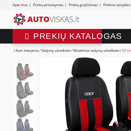
Apie mus
|
Prekių pristatymas
|
Prekių grąžinimas
|
Pirkimo taisyklės
PREKIŲ KATALOGAS
Auto interjeras
Sėdynių užvalkalai
Modeliniai sėdynių užvalkalai
GT Li