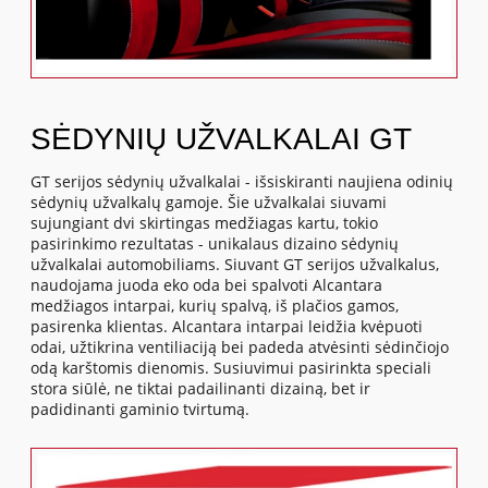
SĖDYNIŲ UŽVALKALAI GT
GT serijos sėdynių užvalkalai - išsiskiranti naujiena odinių
sėdynių užvalkalų gamoje. Šie užvalkalai siuvami
sujungiant dvi skirtingas medžiagas kartu, tokio
pasirinkimo rezultatas - unikalaus dizaino sėdynių
užvalkalai automobiliams. Siuvant GT serijos užvalkalus,
naudojama juoda eko oda bei spalvoti Alcantara
medžiagos intarpai, kurių spalvą, iš plačios gamos,
pasirenka klientas. Alcantara intarpai leidžia kvėpuoti
odai, užtikrina ventiliaciją bei padeda atvėsinti sėdinčiojo
odą karštomis dienomis. Susiuvimui pasirinkta speciali
stora siūlė, ne tiktai padailinanti dizainą, bet ir
padidinanti gaminio tvirtumą.