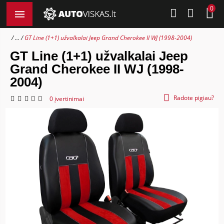
0
...
GT Line (1+1) užvalkalai Jeep Grand Cherokee II WJ (1998-2004)
GT Line (1+1) užvalkalai Jeep
Grand Cherokee II WJ (1998-
2004)
Radote pigiau?
0 įvertinimai