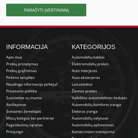
PARAŠYTI ĮVERTINIMĄ
INFORMACIJA
KATEGORIJOS
Apie mus
Automobilių kabliai
Prekių pristatymas
Elektromobilių prekės
Prekių grąžinimas
Auto interjeras
Pirkimo taisyklės
Auto eksterjeras
Naudinga informacija pirkėjui!
Laisvalaikiui
Privatumo politika
Žiemos prekės
Susisiekite su mumis
Vaikiškos automobilinės kėdutės
Atsiliepimai
Automobilių komforto įranga
Svetainės žemėlapis
Elektros įranga
Mūsų kolegos bei partneriai
Automobilių valytuvai
Pageidavimų sąrašas
Automobilių apšvietimas
Prisijungti
Komerciniam transportui