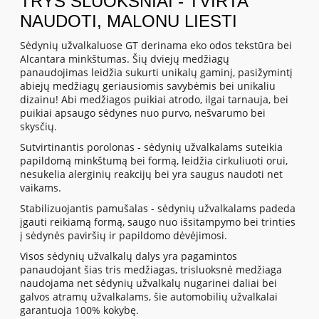
TRYS SLUOKSNIAI - TVIRTA
NAUDOTI, MALONU LIESTI
Sėdynių užvalkaluose GT derinama eko odos tekstūra bei
Alcantara minkštumas. Šių dviejų medžiagų
panaudojimas leidžia sukurti unikalų gaminį, pasižymintį
abiejų medžiagų geriausiomis savybėmis bei unikaliu
dizainu! Abi medžiagos puikiai atrodo, ilgai tarnauja, bei
puikiai apsaugo sėdynes nuo purvo, nešvarumo bei
skysčių.
Sutvirtinantis porolonas - sėdynių užvalkalams suteikia
papildomą minkštumą bei formą, leidžia cirkuliuoti orui,
nesukelia alerginių reakcijų bei yra saugus naudoti net
vaikams.
Stabilizuojantis pamušalas - sėdynių užvalkalams padeda
įgauti reikiamą formą, saugo nuo išsitampymo bei trinties
į sėdynės paviršių ir papildomo dėvėjimosi.
Visos sėdynių užvalkalų dalys yra pagamintos
panaudojant šias tris medžiagas, trisluoksnė medžiaga
naudojama net sėdynių užvalkalų nugarinei daliai bei
galvos atramų užvalkalams, šie automobilių užvalkalai
garantuoja 100% kokybę.