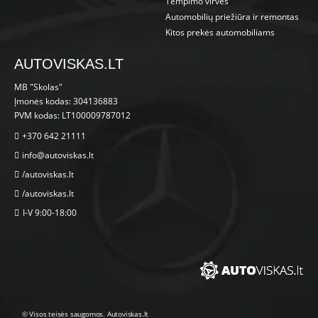
Tempimo virvės
Automobilių priežiūra ir remontas
Kitos prekės automobiliams
AUTOVISKAS.LT
MB "Skolas"
Įmonės kodas: 304136883
PVM kodas: LT100009787012
+370 642 21111
info@autoviskas.lt
/autoviskas.lt
/autoviskas.lt
I-V 9:00-18:00
© Visos teisės saugomos. Autoviskas.lt