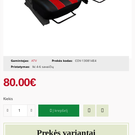
Gamintojas:
ATV
Prekės kodas:
COV-130814E4
Pristatymas:
Iki 4-6 savaičių
80.00€
Kiekis
Į krepšelį
Prekės variantai