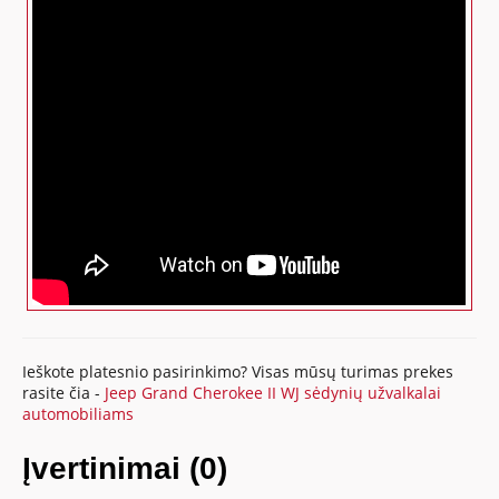
Ieškote platesnio pasirinkimo? Visas mūsų turimas prekes
rasite čia -
Jeep Grand Cherokee II WJ sėdynių užvalkalai
automobiliams
Įvertinimai (0)