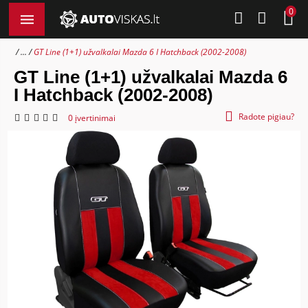
0
...
GT Line (1+1) užvalkalai Mazda 6 I Hatchback (2002-2008)
GT Line (1+1) užvalkalai Mazda 6
I Hatchback (2002-2008)
Radote pigiau?
0 įvertinimai