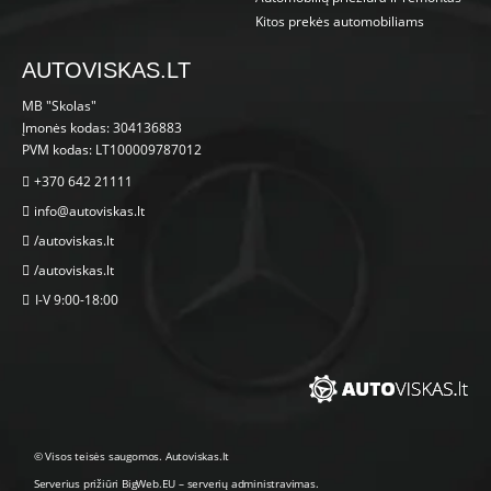
Kitos prekės automobiliams
AUTOVISKAS.LT
MB "Skolas"
Įmonės kodas: 304136883
PVM kodas: LT100009787012
+370 642 21111
info@autoviskas.lt
/autoviskas.lt
/autoviskas.lt
I-V 9:00-18:00
© Visos teisės saugomos. Autoviskas.lt
Serverius prižiūri
BigWeb.EU
–
serverių administravimas
.