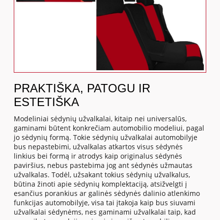
PRAKTIŠKA, PATOGU IR
ESTETIŠKA
Modeliniai sėdynių užvalkalai, kitaip nei universalūs,
gaminami būtent konkrečiam automobilio modeliui, pagal
jo sėdynių formą. Tokie sėdynių užvalkalai automobilyje
bus nepastebimi, užvalkalas atkartos visus sėdynės
linkius bei formą ir atrodys kaip originalus sėdynės
paviršius, nebus pastebima jog ant sėdynės užmautas
užvalkalas. Todėl, užsakant tokius sėdynių užvalkalus,
būtina žinoti apie sėdynių komplektaciją, atsižvelgti į
esančius porankius ar galinės sėdynės dalinio atlenkimo
funkcijas automobilyje, visa tai įtakoja kaip bus siuvami
užvalkalai sėdynėms, nes gaminami užvalkalai taip, kad