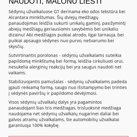
NAUDOTI, MALONU LIESTI
Sėdynių užvalkaluose GT derinama eko odos tekstūra bei
Alcantara minkštumas. Šių dviejų medžiagų
panaudojimas leidžia sukurti unikalų gaminį, pasižymintį
abiejų medžiagų geriausiomis savybėmis bei unikaliu
dizainu! Abi medžiagos puikiai atrodo, ilgai tarnauja, bei
puikiai apsaugo sėdynes nuo purvo, nešvarumo bei
skysčių.
Sutvirtinantis porolonas - sėdynių užvalkalams suteikia
papildomą minkštumą bei formą, leidžia cirkuliuoti orui,
nesukelia alerginių reakcijų bei yra saugus naudoti net
vaikams.
Stabilizuojantis pamušalas - sėdynių užvalkalams padeda
įgauti reikiamą formą, saugo nuo išsitampymo bei trinties
į sėdynės paviršių ir papildomo dėvėjimosi.
Visos sėdynių užvalkalų dalys yra pagamintos
panaudojant šias tris medžiagas, trisluoksnė medžiaga
naudojama net sėdynių užvalkalų nugarinei daliai bei
galvos atramų užvalkalams, šie automobilių užvalkalai
garantuoja 100% kokybę.