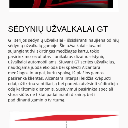
SĖDYNIŲ UŽVALKALAI GT
GT serijos sėdynių užvalkalai - išsiskiranti naujiena odinių
sėdynių užvalkalų gamoje. Šie užvalkalai siuvami
sujungiant dvi skirtingas medžiagas kartu, tokio
pasirinkimo rezultatas - unikalaus dizaino sėdynių
užvalkalai automobiliams. Siuvant GT serijos užvalkalus,
naudojama juoda eko oda bei spalvoti Alcantara
medžiagos intarpai, kurių spalvą, iš plačios gamos,
pasirenka klientas. Alcantara intarpai leidžia kvėpuoti
odai, užtikrina ventiliaciją bei padeda atvėsinti sėdinčiojo
odą karštomis dienomis. Susiuvimui pasirinkta speciali
stora siūlė, ne tiktai padailinanti dizainą, bet ir
padidinanti gaminio tvirtumą.