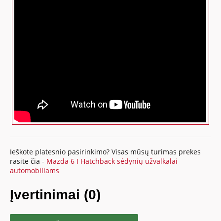
Ieškote platesnio pasirinkimo? Visas mūsų turimas prekes
rasite čia -
Mazda 6 I Hatchback sėdynių užvalkalai
automobiliams
Įvertinimai (0)