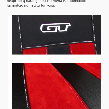
neapribotų naudojimosi nei viena iš automobilio
gamintojo numatytų funkcijų.