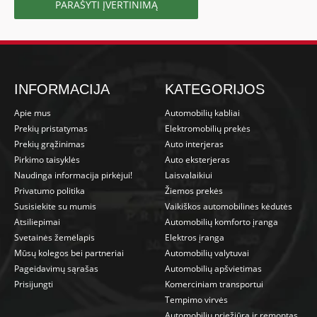
PARAŠYTI ĮVERTINIMĄ
INFORMACIJA
KATEGORIJOS
Apie mus
Automobilių kabliai
Prekių pristatymas
Elektromobilių prekės
Prekių grąžinimas
Auto interjeras
Pirkimo taisyklės
Auto eksterjeras
Naudinga informacija pirkėjui!
Laisvalaikiui
Privatumo politika
Žiemos prekės
Susisiekite su mumis
Vaikiškos automobilinės kėdutės
Atsiliepimai
Automobilių komforto įranga
Svetainės žemėlapis
Elektros įranga
Mūsų kolegos bei partneriai
Automobilių valytuvai
Pageidavimų sąrašas
Automobilių apšvietimas
Prisijungti
Komerciniam transportui
Tempimo virvės
Automobilių priežiūra ir remontas