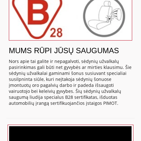
MUMS RŪPI JŪSŲ SAUGUMAS
Nors apie tai galite ir nepagalvoti, sėdynių užvalkalų
pasirinkimas gali būti net gyvybės ar mirties klausimu. Šie
sėdynių užvalkalai gaminami šonus susiuvant specialiai
susilpninta siūle, kuri neįtakoja sėdynių šonuose
įmontuotų oro pagalvių darbo ir padeda išsaugoti
vairuotojo bei keleivių gyvybes. Šių sėdynių užvalkalų
saugumą liudija specialus B28 sertifikatas, išduotas
automobilių įrangą sertifikuojančios įstaigos PIMOT.