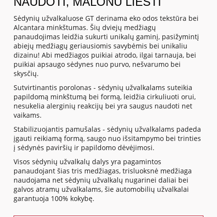
NAUDOTI, MALONU LIESTI
Sėdynių užvalkaluose GT derinama eko odos tekstūra bei
Alcantara minkštumas. Šių dviejų medžiagų
panaudojimas leidžia sukurti unikalų gaminį, pasižymintį
abiejų medžiagų geriausiomis savybėmis bei unikaliu
dizainu! Abi medžiagos puikiai atrodo, ilgai tarnauja, bei
puikiai apsaugo sėdynes nuo purvo, nešvarumo bei
skysčių.
Sutvirtinantis porolonas - sėdynių užvalkalams suteikia
papildomą minkštumą bei formą, leidžia cirkuliuoti orui,
nesukelia alerginių reakcijų bei yra saugus naudoti net
vaikams.
Stabilizuojantis pamušalas - sėdynių užvalkalams padeda
įgauti reikiamą formą, saugo nuo išsitampymo bei trinties
į sėdynės paviršių ir papildomo dėvėjimosi.
Visos sėdynių užvalkalų dalys yra pagamintos
panaudojant šias tris medžiagas, trisluoksnė medžiaga
naudojama net sėdynių užvalkalų nugarinei daliai bei
galvos atramų užvalkalams, šie automobilių užvalkalai
garantuoja 100% kokybę.