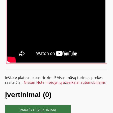
Ieškote platesnio pasirinkimo? Visas mūsų turimas prekes
rasite čia -
Nissan Note II sėdynių užvalkalai automobiliams
Įvertinimai (0)
PARAŠYTI ĮVERTINIMĄ