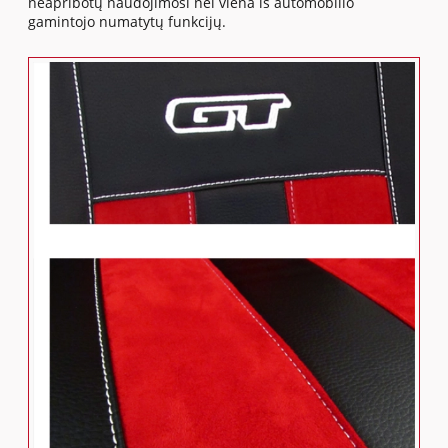
neapribotų naudojimosi nei viena iš automobilio
gamintojo numatytų funkcijų.