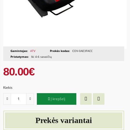
Gamintojas:
ATV
Prekės kodas:
COV-0AE3FACC
Pristatymas:
Iki 4-6 savaičių
80.00€
Kiekis
Į krepšelį
Prekės variantai