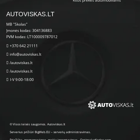
Kitos prekės automobiliams
AUTOVISKAS.LT
MB "Skolas"
Įmonės kodas: 304136883
PVM kodas: LT100009787012
+370 642 21111
info@autoviskas.lt
/autoviskas.lt
/autoviskas.lt
I-V 9:00-18:00
© Visos teisės saugomos. Autoviskas.lt
Serverius prižiūri
BigWeb.EU
–
serverių administravimas
.
Priežiūra, programavimas
,
prekių importavimas
-
OptimalusKodas.com