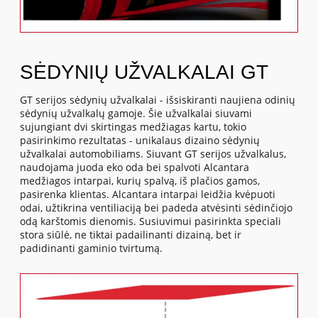
SĖDYNIŲ UŽVALKALAI GT
GT serijos sėdynių užvalkalai - išsiskiranti naujiena odinių
sėdynių užvalkalų gamoje. Šie užvalkalai siuvami
sujungiant dvi skirtingas medžiagas kartu, tokio
pasirinkimo rezultatas - unikalaus dizaino sėdynių
užvalkalai automobiliams. Siuvant GT serijos užvalkalus,
naudojama juoda eko oda bei spalvoti Alcantara
medžiagos intarpai, kurių spalvą, iš plačios gamos,
pasirenka klientas. Alcantara intarpai leidžia kvėpuoti
odai, užtikrina ventiliaciją bei padeda atvėsinti sėdinčiojo
odą karštomis dienomis. Susiuvimui pasirinkta speciali
stora siūlė, ne tiktai padailinanti dizainą, bet ir
padidinanti gaminio tvirtumą.