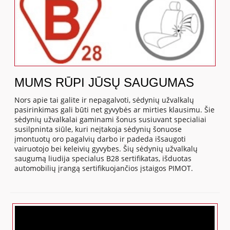
MUMS RŪPI JŪSŲ SAUGUMAS
Nors apie tai galite ir nepagalvoti, sėdynių užvalkalų
pasirinkimas gali būti net gyvybės ar mirties klausimu. Šie
sėdynių užvalkalai gaminami šonus susiuvant specialiai
susilpninta siūle, kuri neįtakoja sėdynių šonuose
įmontuotų oro pagalvių darbo ir padeda išsaugoti
vairuotojo bei keleivių gyvybes. Šių sėdynių užvalkalų
saugumą liudija specialus B28 sertifikatas, išduotas
automobilių įrangą sertifikuojančios įstaigos PIMOT.