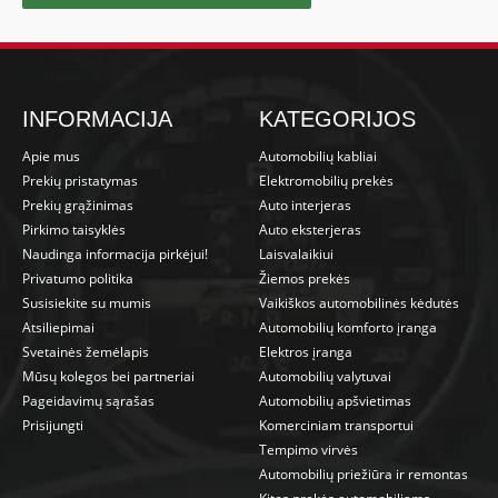
INFORMACIJA
KATEGORIJOS
Apie mus
Automobilių kabliai
Prekių pristatymas
Elektromobilių prekės
Prekių grąžinimas
Auto interjeras
Pirkimo taisyklės
Auto eksterjeras
Naudinga informacija pirkėjui!
Laisvalaikiui
Privatumo politika
Žiemos prekės
Susisiekite su mumis
Vaikiškos automobilinės kėdutės
Atsiliepimai
Automobilių komforto įranga
Svetainės žemėlapis
Elektros įranga
Mūsų kolegos bei partneriai
Automobilių valytuvai
Pageidavimų sąrašas
Automobilių apšvietimas
Prisijungti
Komerciniam transportui
Tempimo virvės
Automobilių priežiūra ir remontas