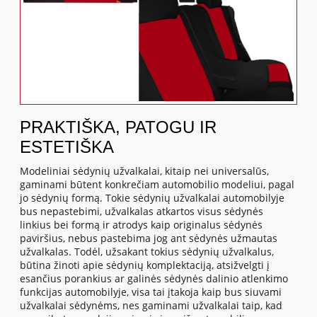
PRAKTIŠKA, PATOGU IR
ESTETIŠKA
Modeliniai sėdynių užvalkalai, kitaip nei universalūs,
gaminami būtent konkrečiam automobilio modeliui, pagal
jo sėdynių formą. Tokie sėdynių užvalkalai automobilyje
bus nepastebimi, užvalkalas atkartos visus sėdynės
linkius bei formą ir atrodys kaip originalus sėdynės
paviršius, nebus pastebima jog ant sėdynės užmautas
užvalkalas. Todėl, užsakant tokius sėdynių užvalkalus,
būtina žinoti apie sėdynių komplektaciją, atsižvelgti į
esančius porankius ar galinės sėdynės dalinio atlenkimo
funkcijas automobilyje, visa tai įtakoja kaip bus siuvami
užvalkalai sėdynėms, nes gaminami užvalkalai taip, kad