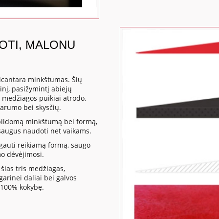
DOTI, MALONU
lcantara minkštumas. Šių
nį, pasižymintį abiejų
 medžiagos puikiai atrodo,
varumo bei skysčių.
apildomą minkštumą bei formą,
a saugus naudoti net vaikams.
gauti reikiamą formą, saugo
mo dėvėjimosi.
šias tris medžiagas,
rinei daliai bei galvos
 100% kokybę.