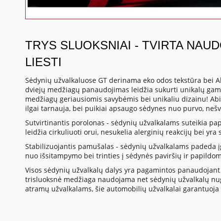
TRYS SLUOKSNIAI - TVIRTA NAU
LIESTI
Sėdynių užvalkaluose GT derinama eko odos tekstūra bei A
dviejų medžiagų panaudojimas leidžia sukurti unikalų gami
medžiagų geriausiomis savybėmis bei unikaliu dizainu! Abi
ilgai tarnauja, bei puikiai apsaugo sėdynes nuo purvo, neš
Sutvirtinantis porolonas - sėdynių užvalkalams suteikia p
leidžia cirkuliuoti orui, nesukelia alerginių reakcijų bei yr
Stabilizuojantis pamušalas - sėdynių užvalkalams padeda į
nuo išsitampymo bei trinties į sėdynės paviršių ir papildo
Visos sėdynių užvalkalų dalys yra pagamintos panaudojant 
trisluoksnė medžiaga naudojama net sėdynių užvalkalų nuga
atramų užvalkalams, šie automobilių užvalkalai garantuoja