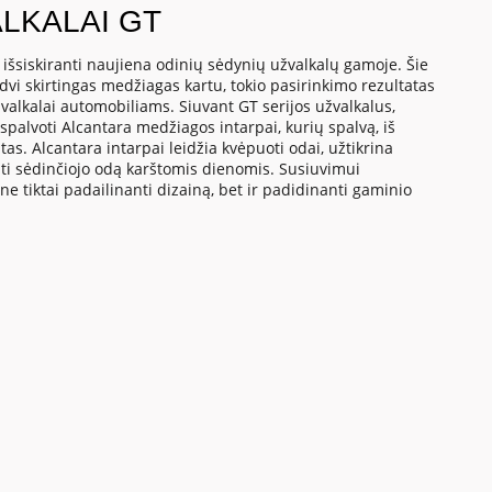
LKALAI GT
- išsiskiranti naujiena odinių sėdynių užvalkalų gamoje. Šie
dvi skirtingas medžiagas kartu, tokio pasirinkimo rezultatas
valkalai automobiliams. Siuvant GT serijos užvalkalus,
palvoti Alcantara medžiagos intarpai, kurių spalvą, iš
as. Alcantara intarpai leidžia kvėpuoti odai, užtikrina
nti sėdinčiojo odą karštomis dienomis. Susiuvimui
 ne tiktai padailinanti dizainą, bet ir padidinanti gaminio