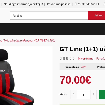
|
Naudinga informacija pirkėjui!
|
Privatumo politika
|
/AUTOVISKAS.LT
Ieškoti
ne (1+1) užvalkalai Peugeot 405 (1987-1996)
GT Line (1+1) u
0 įvertinimai
Parašy
Gamintojas:
ATV
Prekės
70.00€
Kiekis