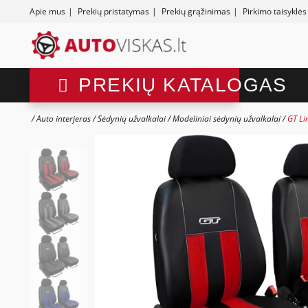
Apie mus
|
Prekių pristatymas
|
Prekių grąžinimas
|
Pirkimo taisyklės
PREKIŲ KATALOGAS
Auto interjeras
Sėdynių užvalkalai
Modeliniai sėdynių užvalkalai
GT Li