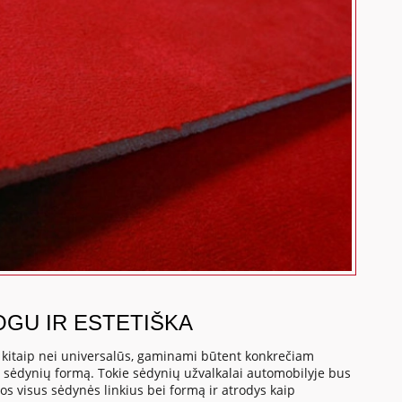
OGU IR ESTETIŠKA
, kitaip nei universalūs, gaminami būtent konkrečiam
o sėdynių formą. Tokie sėdynių užvalkalai automobilyje bus
os visus sėdynės linkius bei formą ir atrodys kaip