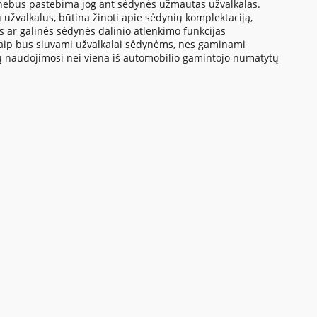
 nebus pastebima jog ant sėdynės užmautas užvalkalas.
 užvalkalus, būtina žinoti apie sėdynių komplektaciją,
us ar galinės sėdynės dalinio atlenkimo funkcijas
a kaip bus siuvami užvalkalai sėdynėms, nes gaminami
tų naudojimosi nei viena iš automobilio gamintojo numatytų