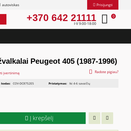
autoviskas
Prisijungti
+370 642 21111
0
I-V 9:00-18:00
žvalkalai Peugeot 405 (1987-1996)
Radote pigiau?
ti įvertinimą
 kodas:
COV-DC8752E5
Pristatymas:
Iki 4-6 savaičių
Į krepšelį