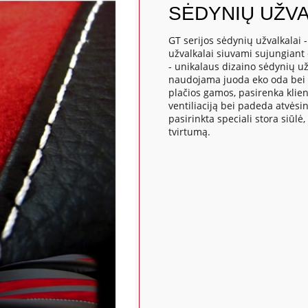
SĖDYNIŲ UŽVA
GT serijos sėdynių užvalkalai 
užvalkalai siuvami sujungiant 
- unikalaus dizaino sėdynių už
naudojama juoda eko oda bei s
plačios gamos, pasirenka klient
ventiliaciją bei padeda atvėsi
pasirinkta speciali stora siūlė,
tvirtumą.