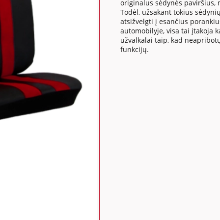
originalus sėdynės paviršius,
Todėl, užsakant tokius sėdynių
atsižvelgti į esančius poranki
automobilyje, visa tai įtakoj
užvalkalai taip, kad neapribo
funkcijų.