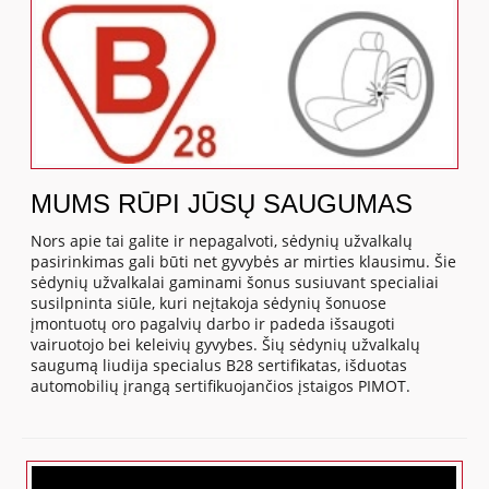
MUMS RŪPI JŪSŲ SAUGUMAS
Nors apie tai galite ir nepagalvoti, sėdynių užvalkalų
pasirinkimas gali būti net gyvybės ar mirties klausimu. Šie
sėdynių užvalkalai gaminami šonus susiuvant specialiai
susilpninta siūle, kuri neįtakoja sėdynių šonuose
įmontuotų oro pagalvių darbo ir padeda išsaugoti
vairuotojo bei keleivių gyvybes. Šių sėdynių užvalkalų
saugumą liudija specialus B28 sertifikatas, išduotas
automobilių įrangą sertifikuojančios įstaigos PIMOT.