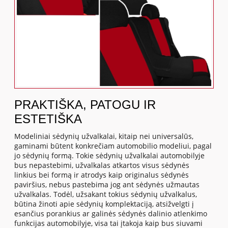
PRAKTIŠKA, PATOGU IR
ESTETIŠKA
Modeliniai sėdynių užvalkalai, kitaip nei universalūs,
gaminami būtent konkrečiam automobilio modeliui, pagal
jo sėdynių formą. Tokie sėdynių užvalkalai automobilyje
bus nepastebimi, užvalkalas atkartos visus sėdynės
linkius bei formą ir atrodys kaip originalus sėdynės
paviršius, nebus pastebima jog ant sėdynės užmautas
užvalkalas. Todėl, užsakant tokius sėdynių užvalkalus,
būtina žinoti apie sėdynių komplektaciją, atsižvelgti į
esančius porankius ar galinės sėdynės dalinio atlenkimo
funkcijas automobilyje, visa tai įtakoja kaip bus siuvami