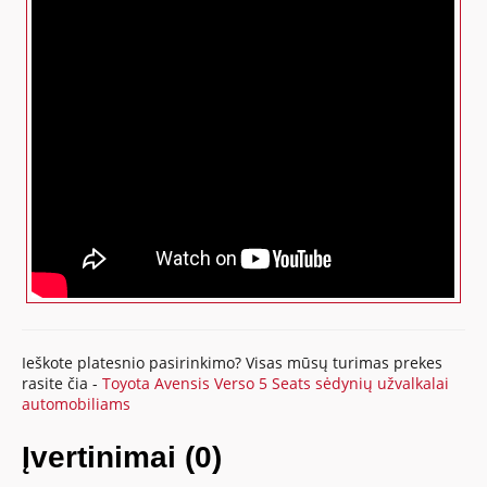
Ieškote platesnio pasirinkimo? Visas mūsų turimas prekes
rasite čia -
Toyota Avensis Verso 5 Seats sėdynių užvalkalai
automobiliams
Įvertinimai (0)