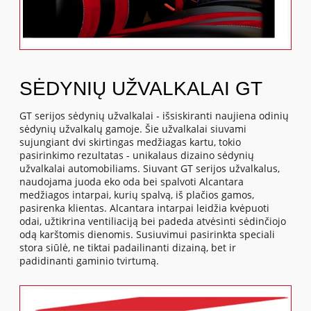
SĖDYNIŲ UŽVALKALAI GT
GT serijos sėdynių užvalkalai - išsiskiranti naujiena odinių
sėdynių užvalkalų gamoje. Šie užvalkalai siuvami
sujungiant dvi skirtingas medžiagas kartu, tokio
pasirinkimo rezultatas - unikalaus dizaino sėdynių
užvalkalai automobiliams. Siuvant GT serijos užvalkalus,
naudojama juoda eko oda bei spalvoti Alcantara
medžiagos intarpai, kurių spalvą, iš plačios gamos,
pasirenka klientas. Alcantara intarpai leidžia kvėpuoti
odai, užtikrina ventiliaciją bei padeda atvėsinti sėdinčiojo
odą karštomis dienomis. Susiuvimui pasirinkta speciali
stora siūlė, ne tiktai padailinanti dizainą, bet ir
padidinanti gaminio tvirtumą.