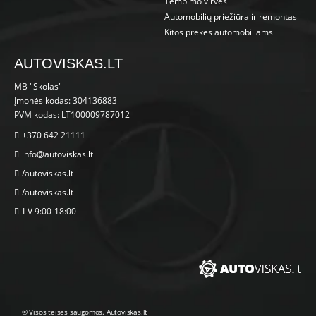
Tempimo virvės
Automobilių priežiūra ir remontas
Kitos prekės automobiliams
AUTOVISKAS.LT
MB "Skolas"
Įmonės kodas: 304136883
PVM kodas: LT100009787012
+370 642 21111
info@autoviskas.lt
/autoviskas.lt
/autoviskas.lt
I-V 9:00-18:00
© Visos teisės saugomos. Autoviskas.lt