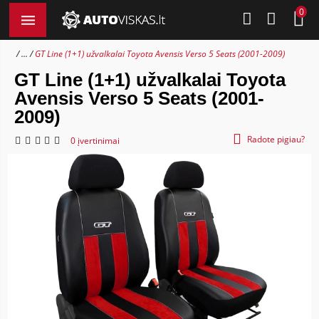
0
...
GT Line (1+1) užvalkalai Toyota Avensis Verso 5 Seats (2001-2009)
GT Line (1+1) užvalkalai Toyota
Avensis Verso 5 Seats (2001-
2009)
Radote pigiau?
0 įvertinimai