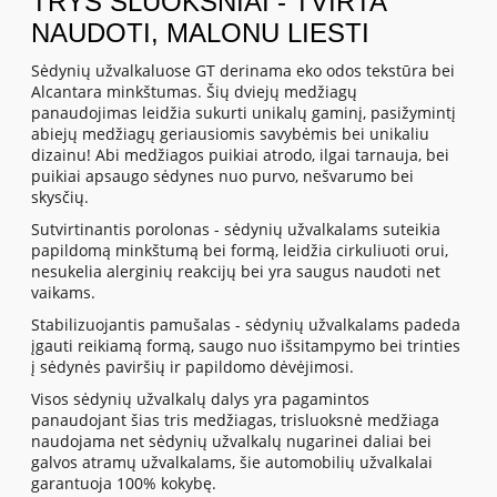
TRYS SLUOKSNIAI - TVIRTA
NAUDOTI, MALONU LIESTI
Sėdynių užvalkaluose GT derinama eko odos tekstūra bei
Alcantara minkštumas. Šių dviejų medžiagų
panaudojimas leidžia sukurti unikalų gaminį, pasižymintį
abiejų medžiagų geriausiomis savybėmis bei unikaliu
dizainu! Abi medžiagos puikiai atrodo, ilgai tarnauja, bei
puikiai apsaugo sėdynes nuo purvo, nešvarumo bei
skysčių.
Sutvirtinantis porolonas - sėdynių užvalkalams suteikia
papildomą minkštumą bei formą, leidžia cirkuliuoti orui,
nesukelia alerginių reakcijų bei yra saugus naudoti net
vaikams.
Stabilizuojantis pamušalas - sėdynių užvalkalams padeda
įgauti reikiamą formą, saugo nuo išsitampymo bei trinties
į sėdynės paviršių ir papildomo dėvėjimosi.
Visos sėdynių užvalkalų dalys yra pagamintos
panaudojant šias tris medžiagas, trisluoksnė medžiaga
naudojama net sėdynių užvalkalų nugarinei daliai bei
galvos atramų užvalkalams, šie automobilių užvalkalai
garantuoja 100% kokybę.