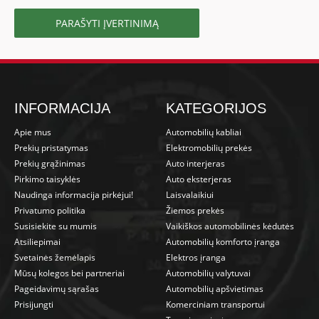
PARAŠYTI ĮVERTINIMĄ
INFORMACIJA
KATEGORIJOS
Apie mus
Automobilių kabliai
Prekių pristatymas
Elektromobilių prekės
Prekių grąžinimas
Auto interjeras
Pirkimo taisyklės
Auto eksterjeras
Naudinga informacija pirkėjui!
Laisvalaikiui
Privatumo politika
Žiemos prekės
Susisiekite su mumis
Vaikiškos automobilinės kėdutės
Atsiliepimai
Automobilių komforto įranga
Svetainės žemėlapis
Elektros įranga
Mūsų kolegos bei partneriai
Automobilių valytuvai
Pageidavimų sąrašas
Automobilių apšvietimas
Prisijungti
Komerciniam transportui