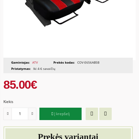
Gamintojas:
ATV
Prekės kodas:
COV-E656AB5B
Pristatymas:
Iki 4-6 savaičių
85.00€
Kiekis
Į krepšelį
Prekės variantai