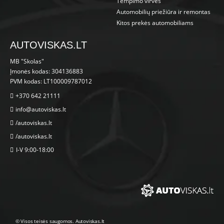
Tempimo virvės
Automobilių priežiūra ir remontas
Kitos prekės automobiliams
AUTOVISKAS.LT
MB "Skolas"
Įmonės kodas: 304136883
PVM kodas: LT100009787012
+370 642 21111
info@autoviskas.lt
/autoviskas.lt
/autoviskas.lt
I-V 9:00-18:00
© Visos teisės saugomos. Autoviskas.lt