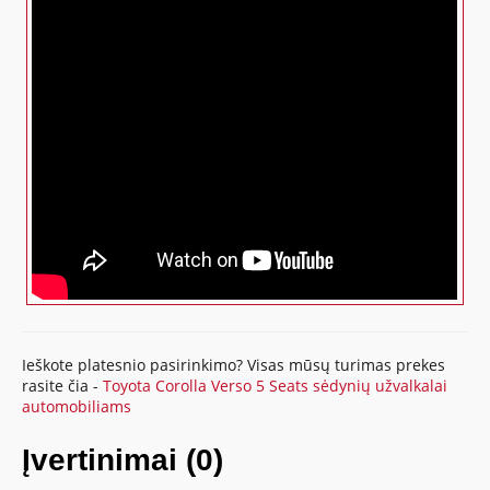
Ieškote platesnio pasirinkimo? Visas mūsų turimas prekes
rasite čia -
Toyota Corolla Verso 5 Seats sėdynių užvalkalai
automobiliams
Įvertinimai (0)