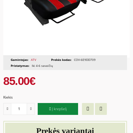
Gamintojas:
ATV
Prekės kodas:
COV-6E9DD709
Pristatymas:
Iki 4-6 savaičių
85.00€
Kiekis
Į krepšelį
Prekės variantai