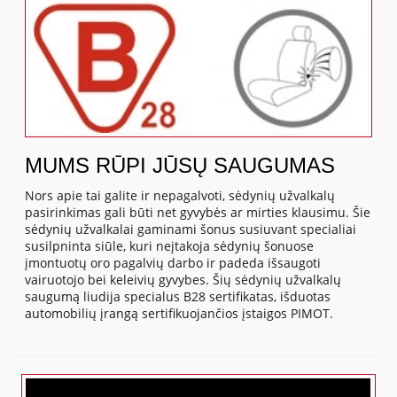
MUMS RŪPI JŪSŲ SAUGUMAS
Nors apie tai galite ir nepagalvoti, sėdynių užvalkalų
pasirinkimas gali būti net gyvybės ar mirties klausimu. Šie
sėdynių užvalkalai gaminami šonus susiuvant specialiai
susilpninta siūle, kuri neįtakoja sėdynių šonuose
įmontuotų oro pagalvių darbo ir padeda išsaugoti
vairuotojo bei keleivių gyvybes. Šių sėdynių užvalkalų
saugumą liudija specialus B28 sertifikatas, išduotas
automobilių įrangą sertifikuojančios įstaigos PIMOT.