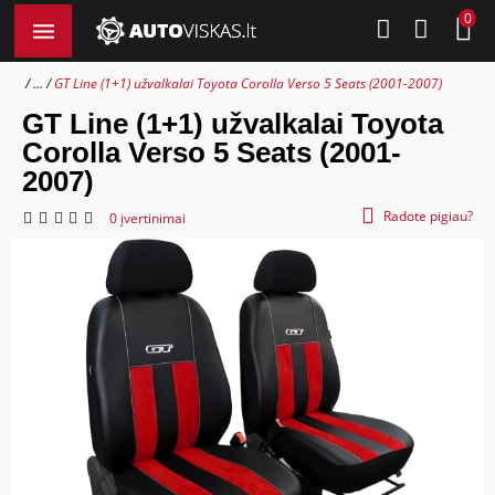
0
...
GT Line (1+1) užvalkalai Toyota Corolla Verso 5 Seats (2001-2007)
GT Line (1+1) užvalkalai Toyota
Corolla Verso 5 Seats (2001-
2007)
Radote pigiau?
0 įvertinimai