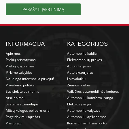
PARAŠYTI ĮVERTINIMĄ
INFORMACIJA
KATEGORIJOS
Apie mus
Automobilių kabliai
Prekių pristatymas
Elektromobilių prekės
Prekių grąžinimas
Auto interjeras
Pirkimo taisyklės
Auto eksterjeras
Naudinga informacija pirkėjui!
Laisvalaikiui
Privatumo politika
Žiemos prekės
Susisiekite su mumis
Vaikiškos automobilinės kėdutės
Atsiliepimai
Automobilių komforto įranga
Svetainės žemėlapis
Elektros įranga
Mūsų kolegos bei partneriai
Automobilių valytuvai
Pageidavimų sąrašas
Automobilių apšvietimas
Prisijungti
Komerciniam transportui