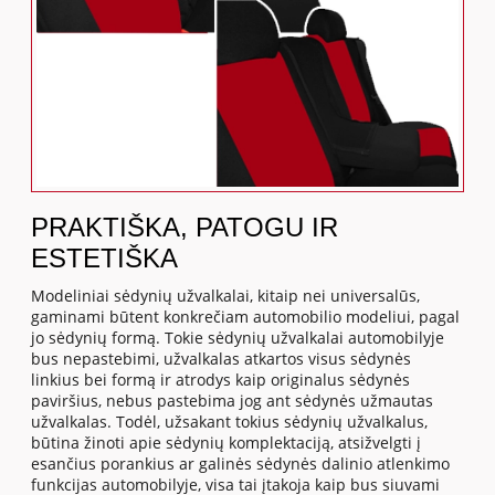
PRAKTIŠKA, PATOGU IR
ESTETIŠKA
Modeliniai sėdynių užvalkalai, kitaip nei universalūs,
gaminami būtent konkrečiam automobilio modeliui, pagal
jo sėdynių formą. Tokie sėdynių užvalkalai automobilyje
bus nepastebimi, užvalkalas atkartos visus sėdynės
linkius bei formą ir atrodys kaip originalus sėdynės
paviršius, nebus pastebima jog ant sėdynės užmautas
užvalkalas. Todėl, užsakant tokius sėdynių užvalkalus,
būtina žinoti apie sėdynių komplektaciją, atsižvelgti į
esančius porankius ar galinės sėdynės dalinio atlenkimo
funkcijas automobilyje, visa tai įtakoja kaip bus siuvami