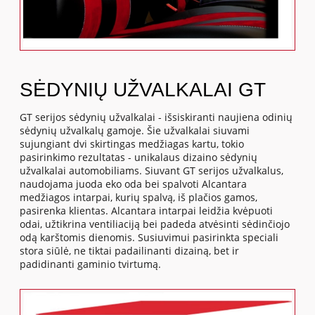
SĖDYNIŲ UŽVALKALAI GT
GT serijos sėdynių užvalkalai - išsiskiranti naujiena odinių
sėdynių užvalkalų gamoje. Šie užvalkalai siuvami
sujungiant dvi skirtingas medžiagas kartu, tokio
pasirinkimo rezultatas - unikalaus dizaino sėdynių
užvalkalai automobiliams. Siuvant GT serijos užvalkalus,
naudojama juoda eko oda bei spalvoti Alcantara
medžiagos intarpai, kurių spalvą, iš plačios gamos,
pasirenka klientas. Alcantara intarpai leidžia kvėpuoti
odai, užtikrina ventiliaciją bei padeda atvėsinti sėdinčiojo
odą karštomis dienomis. Susiuvimui pasirinkta speciali
stora siūlė, ne tiktai padailinanti dizainą, bet ir
padidinanti gaminio tvirtumą.