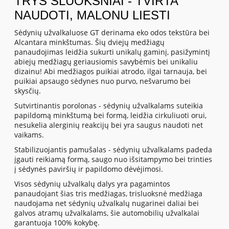
TRYS SLUOKSNIAI - TVIRTA
NAUDOTI, MALONU LIESTI
Sėdynių užvalkaluose GT derinama eko odos tekstūra bei
Alcantara minkštumas. Šių dviejų medžiagų
panaudojimas leidžia sukurti unikalų gaminį, pasižymintį
abiejų medžiagų geriausiomis savybėmis bei unikaliu
dizainu! Abi medžiagos puikiai atrodo, ilgai tarnauja, bei
puikiai apsaugo sėdynes nuo purvo, nešvarumo bei
skysčių.
Sutvirtinantis porolonas - sėdynių užvalkalams suteikia
papildomą minkštumą bei formą, leidžia cirkuliuoti orui,
nesukelia alerginių reakcijų bei yra saugus naudoti net
vaikams.
Stabilizuojantis pamušalas - sėdynių užvalkalams padeda
įgauti reikiamą formą, saugo nuo išsitampymo bei trinties
į sėdynės paviršių ir papildomo dėvėjimosi.
Visos sėdynių užvalkalų dalys yra pagamintos
panaudojant šias tris medžiagas, trisluoksnė medžiaga
naudojama net sėdynių užvalkalų nugarinei daliai bei
galvos atramų užvalkalams, šie automobilių užvalkalai
garantuoja 100% kokybę.