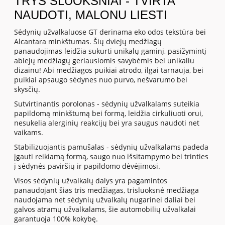
TRYS SLUOKSNIAI - TVIRTA
NAUDOTI, MALONU LIESTI
Sėdynių užvalkaluose GT derinama eko odos tekstūra bei
Alcantara minkštumas. Šių dviejų medžiagų
panaudojimas leidžia sukurti unikalų gaminį, pasižymintį
abiejų medžiagų geriausiomis savybėmis bei unikaliu
dizainu! Abi medžiagos puikiai atrodo, ilgai tarnauja, bei
puikiai apsaugo sėdynes nuo purvo, nešvarumo bei
skysčių.
Sutvirtinantis porolonas - sėdynių užvalkalams suteikia
papildomą minkštumą bei formą, leidžia cirkuliuoti orui,
nesukelia alerginių reakcijų bei yra saugus naudoti net
vaikams.
Stabilizuojantis pamušalas - sėdynių užvalkalams padeda
įgauti reikiamą formą, saugo nuo išsitampymo bei trinties
į sėdynės paviršių ir papildomo dėvėjimosi.
Visos sėdynių užvalkalų dalys yra pagamintos
panaudojant šias tris medžiagas, trisluoksnė medžiaga
naudojama net sėdynių užvalkalų nugarinei daliai bei
galvos atramų užvalkalams, šie automobilių užvalkalai
garantuoja 100% kokybę.