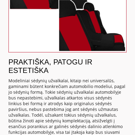
PRAKTIŠKA, PATOGU IR
ESTETIŠKA
Modeliniai sėdynių užvalkalai, kitaip nei universalūs,
gaminami būtent konkrečiam automobilio modeliui, pagal
jo sėdynių formą. Tokie sėdynių užvalkalai automobilyje
bus nepastebimi, užvalkalas atkartos visus sėdynės
linkius bei formą ir atrodys kaip originalus sėdynės
paviršius, nebus pastebima jog ant sėdynės užmautas
užvalkalas. Todėl, užsakant tokius sėdynių užvalkalus,
būtina žinoti apie sėdynių komplektaciją, atsižvelgti į
esančius porankius ar galinės sėdynės dalinio atlenkimo
funkcijas automobilyje, visa tai įtakoja kaip bus siuvami