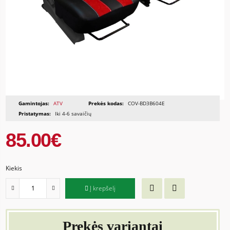
Gamintojas:
ATV
Prekės kodas:
COV-BD3B604E
Pristatymas:
Iki 4-6 savaičių
85.00€
Kiekis
Į krepšelį
Prekės variantai