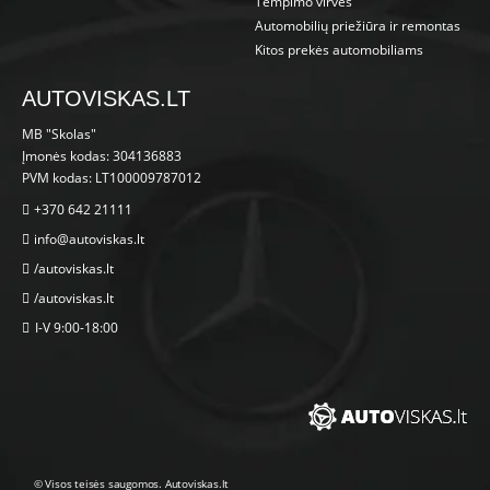
Tempimo virvės
Automobilių priežiūra ir remontas
Kitos prekės automobiliams
AUTOVISKAS.LT
MB "Skolas"
Įmonės kodas: 304136883
PVM kodas: LT100009787012
+370 642 21111
info@autoviskas.lt
/autoviskas.lt
/autoviskas.lt
I-V 9:00-18:00
© Visos teisės saugomos. Autoviskas.lt