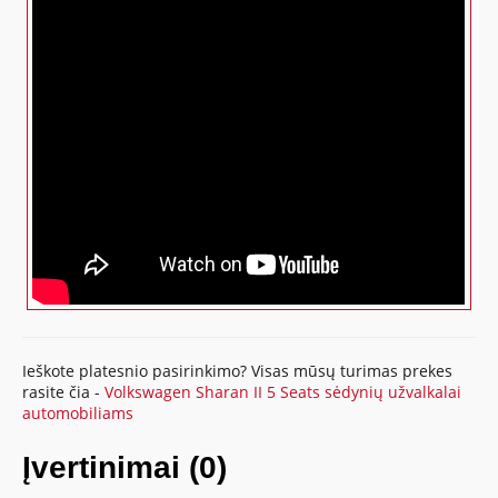
Ieškote platesnio pasirinkimo? Visas mūsų turimas prekes
rasite čia -
Volkswagen Sharan II 5 Seats sėdynių užvalkalai
automobiliams
Įvertinimai (0)