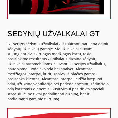
SĖDYNIŲ UŽVALKALAI GT
GT serijos sėdynių užvalkalai - išsiskiranti naujiena odinių
sėdynių užvalkalų gamoje. Šie užvalkalai siuvami
sujungiant dvi skirtingas medžiagas kartu, tokio
pasirinkimo rezultatas - unikalaus dizaino sėdynių
užvalkalai automobiliams. Siuvant GT serijos užvalkalus,
naudojama juoda eko oda bei spalvoti Alcantara
medžiagos intarpai, kurių spalvą, iš plačios gamos,
pasirenka klientas. Alcantara intarpai leidžia kvėpuoti
odai, užtikrina ventiliaciją bei padeda atvėsinti sėdinčiojo
odą karštomis dienomis. Susiuvimui pasirinkta speciali
stora siūlė, ne tiktai padailinanti dizainą, bet ir
padidinanti gaminio tvirtumą.