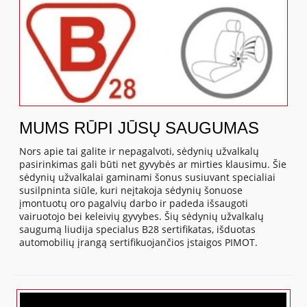
MUMS RŪPI JŪSŲ SAUGUMAS
Nors apie tai galite ir nepagalvoti, sėdynių užvalkalų
pasirinkimas gali būti net gyvybės ar mirties klausimu. Šie
sėdynių užvalkalai gaminami šonus susiuvant specialiai
susilpninta siūle, kuri neįtakoja sėdynių šonuose
įmontuotų oro pagalvių darbo ir padeda išsaugoti
vairuotojo bei keleivių gyvybes. Šių sėdynių užvalkalų
saugumą liudija specialus B28 sertifikatas, išduotas
automobilių įrangą sertifikuojančios įstaigos PIMOT.