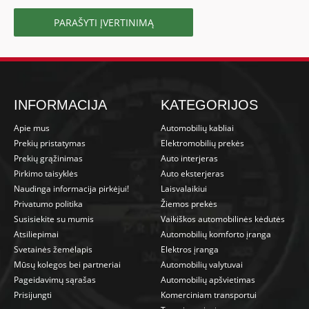
PARAŠYTI ĮVERTINIMĄ
INFORMACIJA
KATEGORIJOS
Apie mus
Automobilių kabliai
Prekių pristatymas
Elektromobilių prekės
Prekių grąžinimas
Auto interjeras
Pirkimo taisyklės
Auto eksterjeras
Naudinga informacija pirkėjui!
Laisvalaikiui
Privatumo politika
Žiemos prekės
Susisiekite su mumis
Vaikiškos automobilinės kėdutės
Atsiliepimai
Automobilių komforto įranga
Svetainės žemėlapis
Elektros įranga
Mūsų kolegos bei partneriai
Automobilių valytuvai
Pageidavimų sąrašas
Automobilių apšvietimas
Prisijungti
Komerciniam transportui