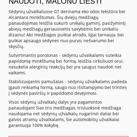
NAUDOTI, MALONU LIESTI
Sėdynių užvalkaluose GT derinama eko odos tekstūra bei
Alcantara minkštumas. Šių dviejų medžiagų
panaudojimas leidžia sukurti unikalų gaminį, pasižymintį
abiejų medžiagų geriausiomis savybėmis bei unikaliu
dizainu! Abi medžiagos puikiai atrodo, ilgai tarnauja, bei
puikiai apsaugo sėdynes nuo purvo, nešvarumo bei
skysčių.
Sutvirtinantis porolonas - sėdynių užvalkalams suteikia
papildomą minkštumą bei formą, leidžia cirkuliuoti orui,
nesukelia alerginių reakcijų bei yra saugus naudoti net
vaikams.
Stabilizuojantis pamušalas - sėdynių užvalkalams padeda
įgauti reikiamą formą, saugo nuo išsitampymo bei trinties
į sėdynės paviršių ir papildomo dėvėjimosi.
Visos sėdynių užvalkalų dalys yra pagamintos
panaudojant šias tris medžiagas, trisluoksnė medžiaga
naudojama net sėdynių užvalkalų nugarinei daliai bei
galvos atramų užvalkalams, šie automobilių užvalkalai
garantuoja 100% kokybę.