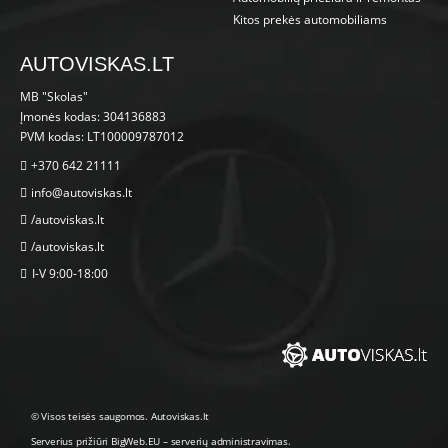
Kitos prekės automobiliams
AUTOVISKAS.LT
MB "Skolas"
Įmonės kodas: 304136883
PVM kodas: LT100009787012
+370 642 21111
info@autoviskas.lt
/autoviskas.lt
/autoviskas.lt
I-V 9:00-18:00
© Visos teisės saugomos. Autoviskas.lt
Serverius prižiūri
BigWeb.EU
–
serverių administravimas
.