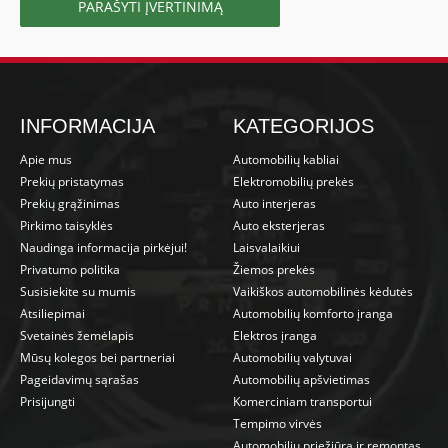
PARAŠYTI ĮVERTINIMĄ
INFORMACIJA
KATEGORIJOS
Apie mus
Automobilių kabliai
Prekių pristatymas
Elektromobilių prekės
Prekių grąžinimas
Auto interjeras
Pirkimo taisyklės
Auto eksterjeras
Naudinga informacija pirkėjui!
Laisvalaikiui
Privatumo politika
Žiemos prekės
Susisiekite su mumis
Vaikiškos automobilinės kėdutės
Atsiliepimai
Automobilių komforto įranga
Svetainės žemėlapis
Elektros įranga
Mūsų kolegos bei partneriai
Automobilių valytuvai
Pageidavimų sąrašas
Automobilių apšvietimas
Prisijungti
Komerciniam transportui
Tempimo virvės
Automobilių priežiūra ir remontas