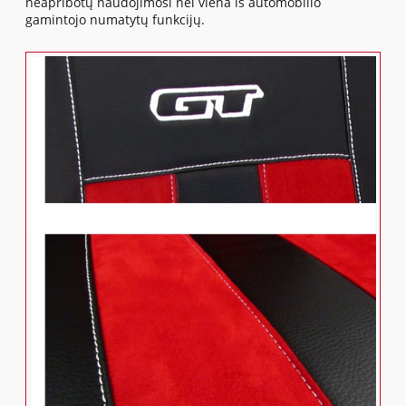
neapribotų naudojimosi nei viena iš automobilio
gamintojo numatytų funkcijų.