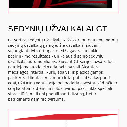
SĖDYNIŲ UŽVALKALAI GT
GT serijos sėdynių užvalkalai - išsiskiranti naujiena odinių
sėdynių užvalkalų gamoje. Šie užvalkalai siuvami
sujungiant dvi skirtingas medžiagas kartu, tokio
pasirinkimo rezultatas - unikalaus dizaino sėdynių
užvalkalai automobiliams. Siuvant GT serijos užvalkalus,
naudojama juoda eko oda bei spalvoti Alcantara
medžiagos intarpai, kurių spalvą, iš plačios gamos,
pasirenka klientas. Alcantara intarpai leidžia kvėpuoti
odai, užtikrina ventiliaciją bei padeda atvėsinti sėdinčiojo
odą karštomis dienomis. Susiuvimui pasirinkta speciali
stora siūlė, ne tiktai padailinanti dizainą, bet ir
padidinanti gaminio tvirtumą.