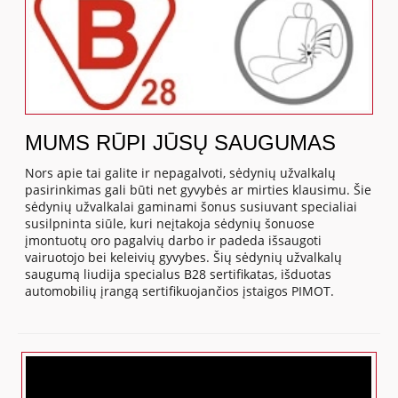
MUMS RŪPI JŪSŲ SAUGUMAS
Nors apie tai galite ir nepagalvoti, sėdynių užvalkalų
pasirinkimas gali būti net gyvybės ar mirties klausimu. Šie
sėdynių užvalkalai gaminami šonus susiuvant specialiai
susilpninta siūle, kuri neįtakoja sėdynių šonuose
įmontuotų oro pagalvių darbo ir padeda išsaugoti
vairuotojo bei keleivių gyvybes. Šių sėdynių užvalkalų
saugumą liudija specialus B28 sertifikatas, išduotas
automobilių įrangą sertifikuojančios įstaigos PIMOT.