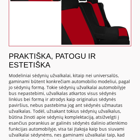
PRAKTIŠKA, PATOGU IR
ESTETIŠKA
Modeliniai sėdynių užvalkalai, kitaip nei universalūs,
gaminami būtent konkrečiam automobilio modeliui, pagal
jo sėdynių formą. Tokie sėdynių užvalkalai automobilyje
bus nepastebimi, užvalkalas atkartos visus sėdynės
linkius bei formą ir atrodys kaip originalus sėdynės
paviršius, nebus pastebima jog ant sėdynės užmautas
užvalkalas. Todėl, užsakant tokius sėdynių užvalkalus,
būtina žinoti apie sėdynių komplektaciją, atsižvelgti į
esančius porankius ar galinės sėdynės dalinio atlenkimo
funkcijas automobilyje, visa tai įtakoja kaip bus siuvami
užvalkalai sėdynėms, nes gaminami užvalkalai taip, kad