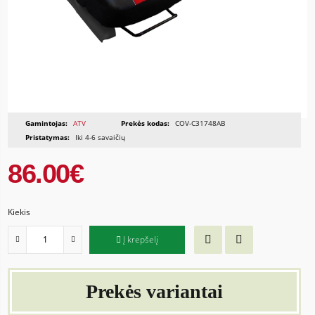
Gamintojas:
ATV
Prekės kodas:
COV-C31748AB
Pristatymas:
Iki 4-6 savaičių
86.00€
Kiekis
Į krepšelį
Prekės variantai