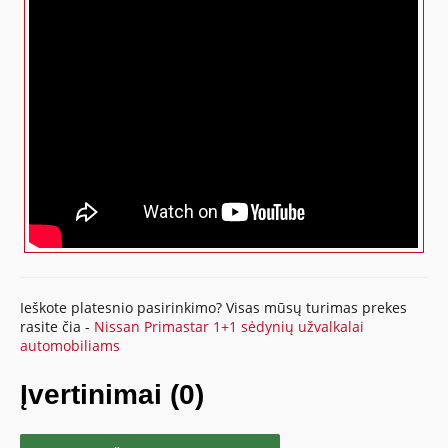
Ieškote platesnio pasirinkimo? Visas mūsų turimas prekes
rasite čia -
Nissan Primastar 1+1 sėdynių užvalkalai
automobiliams
Įvertinimai (0)