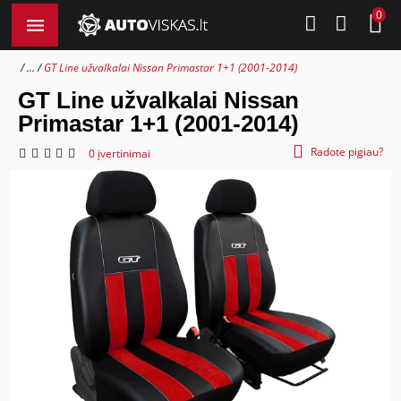
0
...
GT Line užvalkalai Nissan Primastar 1+1 (2001-2014)
GT Line užvalkalai Nissan
Primastar 1+1 (2001-2014)
Radote pigiau?
0 įvertinimai