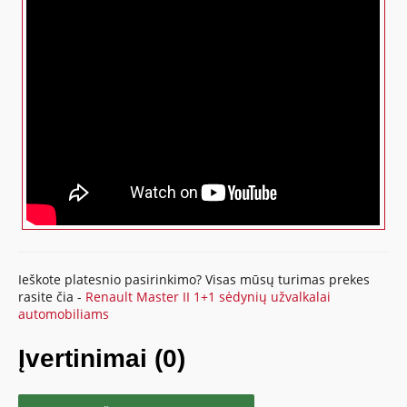
Ieškote platesnio pasirinkimo? Visas mūsų turimas prekes
rasite čia -
Renault Master II 1+1 sėdynių užvalkalai
automobiliams
Įvertinimai (0)