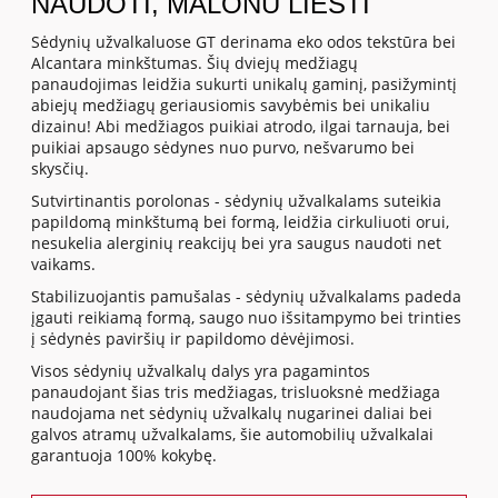
NAUDOTI, MALONU LIESTI
Sėdynių užvalkaluose GT derinama eko odos tekstūra bei
Alcantara minkštumas. Šių dviejų medžiagų
panaudojimas leidžia sukurti unikalų gaminį, pasižymintį
abiejų medžiagų geriausiomis savybėmis bei unikaliu
dizainu! Abi medžiagos puikiai atrodo, ilgai tarnauja, bei
puikiai apsaugo sėdynes nuo purvo, nešvarumo bei
skysčių.
Sutvirtinantis porolonas - sėdynių užvalkalams suteikia
papildomą minkštumą bei formą, leidžia cirkuliuoti orui,
nesukelia alerginių reakcijų bei yra saugus naudoti net
vaikams.
Stabilizuojantis pamušalas - sėdynių užvalkalams padeda
įgauti reikiamą formą, saugo nuo išsitampymo bei trinties
į sėdynės paviršių ir papildomo dėvėjimosi.
Visos sėdynių užvalkalų dalys yra pagamintos
panaudojant šias tris medžiagas, trisluoksnė medžiaga
naudojama net sėdynių užvalkalų nugarinei daliai bei
galvos atramų užvalkalams, šie automobilių užvalkalai
garantuoja 100% kokybę.