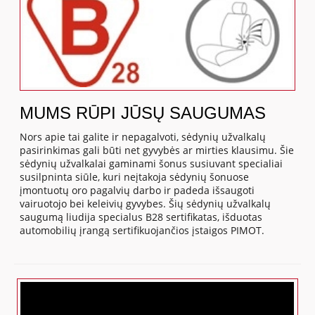
MUMS RŪPI JŪSŲ SAUGUMAS
Nors apie tai galite ir nepagalvoti, sėdynių užvalkalų
pasirinkimas gali būti net gyvybės ar mirties klausimu. Šie
sėdynių užvalkalai gaminami šonus susiuvant specialiai
susilpninta siūle, kuri neįtakoja sėdynių šonuose
įmontuotų oro pagalvių darbo ir padeda išsaugoti
vairuotojo bei keleivių gyvybes. Šių sėdynių užvalkalų
saugumą liudija specialus B28 sertifikatas, išduotas
automobilių įrangą sertifikuojančios įstaigos PIMOT.