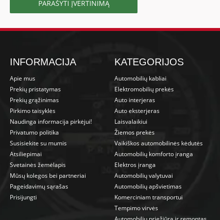
PARAŠYTI ĮVERTINIMĄ
INFORMACIJA
KATEGORIJOS
Apie mus
Automobilių kabliai
Prekių pristatymas
Elektromobilių prekės
Prekių grąžinimas
Auto interjeras
Pirkimo taisyklės
Auto eksterjeras
Naudinga informacija pirkėjui!
Laisvalaikiui
Privatumo politika
Žiemos prekės
Susisiekite su mumis
Vaikiškos automobilinės kėdutės
Atsiliepimai
Automobilių komforto įranga
Svetainės žemėlapis
Elektros įranga
Mūsų kolegos bei partneriai
Automobilių valytuvai
Pageidavimų sąrašas
Automobilių apšvietimas
Prisijungti
Komerciniam transportui
Tempimo virvės
Automobilių priežiūra ir remontas