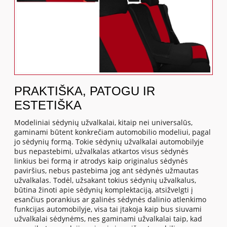
PRAKTIŠKA, PATOGU IR
ESTETIŠKA
Modeliniai sėdynių užvalkalai, kitaip nei universalūs,
gaminami būtent konkrečiam automobilio modeliui, pagal
jo sėdynių formą. Tokie sėdynių užvalkalai automobilyje
bus nepastebimi, užvalkalas atkartos visus sėdynės
linkius bei formą ir atrodys kaip originalus sėdynės
paviršius, nebus pastebima jog ant sėdynės užmautas
užvalkalas. Todėl, užsakant tokius sėdynių užvalkalus,
būtina žinoti apie sėdynių komplektaciją, atsižvelgti į
esančius porankius ar galinės sėdynės dalinio atlenkimo
funkcijas automobilyje, visa tai įtakoja kaip bus siuvami
užvalkalai sėdynėms, nes gaminami užvalkalai taip, kad