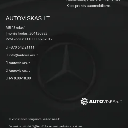
Kitos prekės automobiliams
AUTOVISKAS.LT
MB "Skolas"
Įmonės kodas: 304136883
PVM kodas: LT100009787012
+370 642 21111
info@autoviskas.lt
/autoviskas.lt
/autoviskas.lt
I-V 9:00-18:00
© Visos teisės saugomos. Autoviskas.lt
Serverius prižiūri
BigWeb.EU
–
serverių administravimas
.