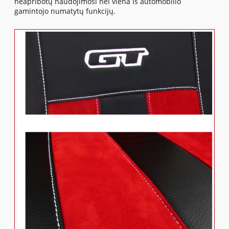
neapribotų naudojimosi nei viena iš automobilio
gamintojo numatytų funkcijų.