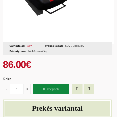
Gamintojas:
ATV
Prekės kodas:
COV-7D8FB08A
Pristatymas:
Iki 4-6 savaičių
86.00€
Kiekis
Į krepšelį
Prekės variantai