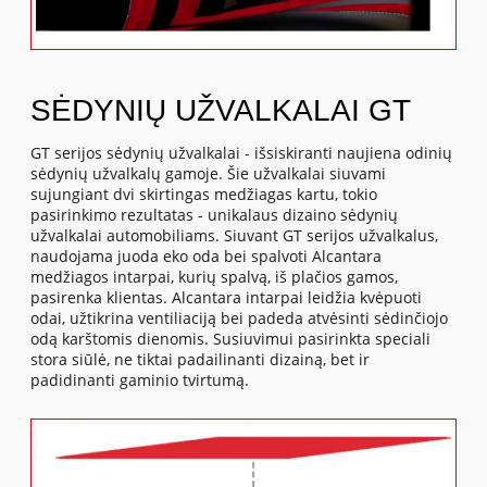
SĖDYNIŲ UŽVALKALAI GT
GT serijos sėdynių užvalkalai - išsiskiranti naujiena odinių
sėdynių užvalkalų gamoje. Šie užvalkalai siuvami
sujungiant dvi skirtingas medžiagas kartu, tokio
pasirinkimo rezultatas - unikalaus dizaino sėdynių
užvalkalai automobiliams. Siuvant GT serijos užvalkalus,
naudojama juoda eko oda bei spalvoti Alcantara
medžiagos intarpai, kurių spalvą, iš plačios gamos,
pasirenka klientas. Alcantara intarpai leidžia kvėpuoti
odai, užtikrina ventiliaciją bei padeda atvėsinti sėdinčiojo
odą karštomis dienomis. Susiuvimui pasirinkta speciali
stora siūlė, ne tiktai padailinanti dizainą, bet ir
padidinanti gaminio tvirtumą.