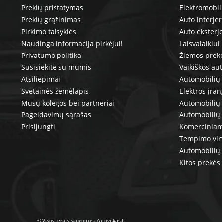
Prekių pristatymas
Elektromobil
Prekių grąžinimas
Auto interje
Pirkimo taisyklės
Auto eksterj
Naudinga informacija pirkėjui!
Laisvalaikiui
Privatumo politika
Žiemos prek
Susisiekite su mumis
Vaikiškos au
Atsiliepimai
Automobilių 
Svetainės žemėlapis
Elektros įra
Mūsų kolegos bei partneriai
Automobilių 
Pageidavimų sąrašas
Automobilių
Prisijungti
Komerciniam
Tempimo vir
Automobilių 
Kitos prekės
© Visos teisės saugomos. Autoviskas.lt