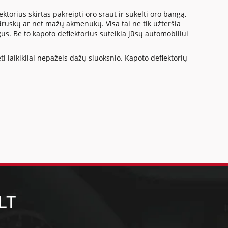
orius skirtas pakreipti oro sraut ir sukelti oro bangą,
 druskų ar net mažų akmenukų. Visa tai ne tik užteršia
igus. Be to kapoto deflektorius suteikia jūsų automobiliui
ti laikikliai nepažeis dažų sluoksnio. Kapoto deflektorių
LT