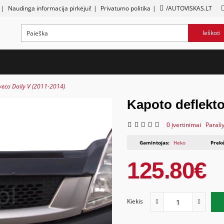
|
Naudinga informacija pirkėjui!
|
Privatumo politika
|
/AUTOVISKAS.LT
Ieškoti
veco Daily V (2011-2014)
Kapoto deflekto
0 įvertinimai
Parašy
Gamintojas:
Heko
Prekė
125.80€
Kiekis