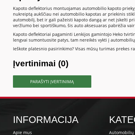
Kapoto deflektorius montuojamas automobilio kapoto priekyje 
nukreiptą aukščiau nei automobilio kapotas ar priekinis stik
automobilį, bet ir gali pažeisti kapoto dangą ar net įskelti p
veržlumo bei sportiškumo, šis auto aksesuaras pabrėžia vai
Kapoto deflektoriai pagaminti Lenkijos gamintojo Heko tvirtina
lengvai sumontuosite patys, tam nereikės vykti į automobili
Ieškote platesnio pasirinkimo? Visas mūsų turimas prekes ras
Įvertinimai (0)
PARAŠYTI ĮVERTINIMĄ
INFORMACIJA
KATE
Apie mus
Automobilių 