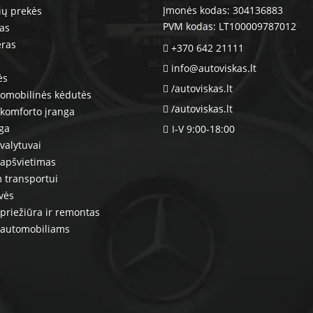
Įmonės kodas: 304136883
ių prekės
PVM kodas: LT100009787012
ras
eras
+370 642 21111
info@autoviskas.lt
ės
/autoviskas.lt
tomobilinės kėdutės
/autoviskas.lt
komforto įranga
nga
I-V 9:00-18:00
valytuvai
 apšvietimas
 transportui
vės
priežiūra ir remontas
 automobiliams