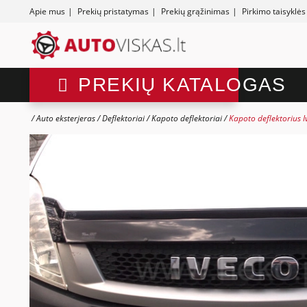
Apie mus
|
Prekių pristatymas
|
Prekių grąžinimas
|
Pirkimo taisyklės
PREKIŲ KATALOGAS
Auto eksterjeras
Deflektoriai
Kapoto deflektoriai
Kapoto deflektorius I