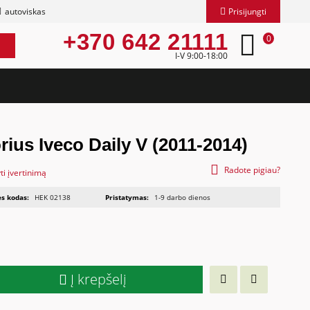
autoviskas
Prisijungti
+370 642 21111
0
I-V 9:00-18:00
rius Iveco Daily V (2011-2014)
Radote pigiau?
ti įvertinimą
s kodas:
HEK 02138
Pristatymas:
1-9 darbo dienos
Į krepšelį