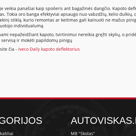
veikia panašiai kaip spoileris ant bagažinės dangčio. Kapoto deflekt
las. Tokia oro banga efektyviai apsaugo nuo vabzdžių, kelio dulkių,
riekinį stiklą, kurio remontas ar keitimas gali kainuoti ne mažus pin
ruotojo individualumą.
mi nepažeidžiant kapoto, tvirtinimui nereikia gręžti skylių, o pridė
ų servisą ir mokėti papildomų pinigų
ite čia -
Iveco Daily kapoto deflektorius
GORIJOS
AUTOVISKAS.
kabliai
MB "Skolas"