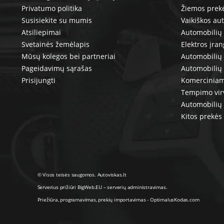
Privatumo politika
Žiemos prek
Susisiekite su mumis
Vaikiškos au
Atsiliepimai
Automobilių 
Svetainės žemėlapis
Elektros įra
Mūsų kolegos bei partneriai
Automobilių 
Pageidavimų sąrašas
Automobilių
Prisijungti
Komerciniam
Tempimo vir
Automobilių 
Kitos prekės
© Visos teisės saugomos. Autoviskas.lt
Serverius prižiūri
BigWeb.EU
–
serverių administravimas
.
Priežiūra, programavimas
,
prekių importavimas
-
OptimalusKodas.com