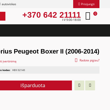
autoviskas
Prisijungti
+370 642 21111
0
I-V 9:00-18:00
rius Peugeot Boxer II (2006-2014)
Radote pigiau?
ti įvertinimą
s kodas:
HEK 02140
Išparduota