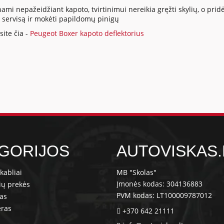
mi nepažeidžiant kapoto, tvirtinimui nereikia gręžti skylių, o pridė
ų servisą ir mokėti papildomų pinigų
ite čia -
Peugeot Boxer kapoto deflektorius
GORIJOS
AUTOVISKAS.
kabliai
MB "Skolas"
Įmonės kodas: 304136883
ių prekės
PVM kodas: LT100009787012
ras
eras
+370 642 21111