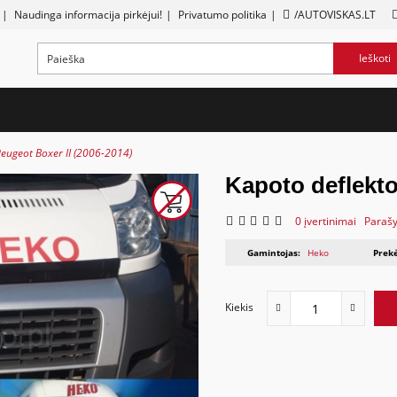
|
Naudinga informacija pirkėjui!
|
Privatumo politika
|
/AUTOVISKAS.LT
Ieškoti
Peugeot Boxer II (2006-2014)
Kapoto deflekto
0 įvertinimai
Parašy
Gamintojas:
Heko
Prekė
Kiekis