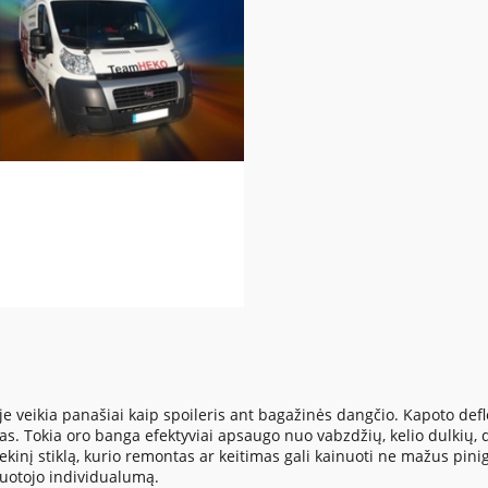
veikia panašiai kaip spoileris ant bagažinės dangčio. Kapoto deflekt
las. Tokia oro banga efektyviai apsaugo nuo vabzdžių, kelio dulkių,
riekinį stiklą, kurio remontas ar keitimas gali kainuoti ne mažus pin
ruotojo individualumą.