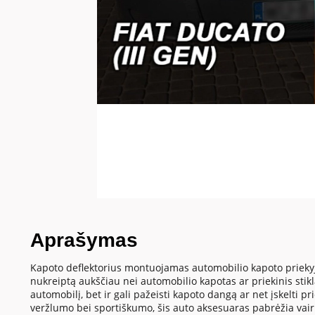
Aprašymas
Kapoto deflektorius montuojamas automobilio kapoto priekyje 
nukreiptą aukščiau nei automobilio kapotas ar priekinis stik
automobilį, bet ir gali pažeisti kapoto dangą ar net įskelti p
veržlumo bei sportiškumo, šis auto aksesuaras pabrėžia vai