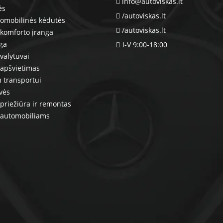
info@autoviskas.lt
ės
/autoviskas.lt
tomobilinės kėdutės
/autoviskas.lt
komforto įranga
nga
I-V 9:00-18:00
valytuvai
 apšvietimas
 transportui
vės
priežiūra ir remontas
 automobiliams