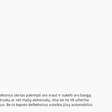
orius skirtas pakreipti oro sraut ir sukelti oro bangą,
 druskų ar net mažų akmenukų. Visa tai ne tik užteršia
igus. Be to kapoto deflektorius suteikia jūsų automobiliui