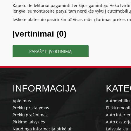
Kapoto deflektoriai pagaminti Lenkijos gamintojo Heko tvirtina
lengvai sumontuosite patys, tam nereikės vykti į automobili
Ieškote platesnio pasirinkimo? Visas mūsų turimas prekes ras
Įvertinimai (0)
PARAŠYTI ĮVERTINIMĄ
INFORMACIJA
KATE
Apie mus
Automobilių 
Prekių pristatymas
Elektromobil
Prekių grąžinimas
Auto interje
Pirkimo taisyklės
Auto eksterj
Naudinga informacija pirkėjui!
Laisvalaikiui