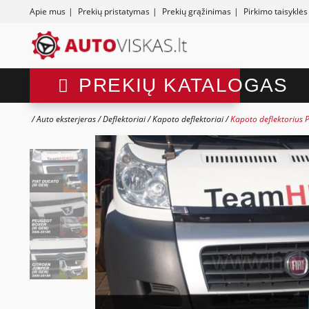
Apie mus
|
Prekių pristatymas
|
Prekių grąžinimas
|
Pirkimo taisyklės
PREKIŲ KATALOGAS
Auto eksterjeras
Deflektoriai
Kapoto deflektoriai
Kapoto deflektorius 