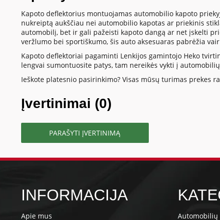
Kapoto deflektorius montuojamas automobilio kapoto priekyje 
nukreiptą aukščiau nei automobilio kapotas ar priekinis stik
automobilį, bet ir gali pažeisti kapoto dangą ar net įskelti p
veržlumo bei sportiškumo, šis auto aksesuaras pabrėžia vai
Kapoto deflektoriai pagaminti Lenkijos gamintojo Heko tvirtina
lengvai sumontuosite patys, tam nereikės vykti į automobili
Ieškote platesnio pasirinkimo? Visas mūsų turimas prekes ras
Įvertinimai (0)
PARAŠYTI ĮVERTINIMĄ
INFORMACIJA
KATE
Apie mus
Automobilių 