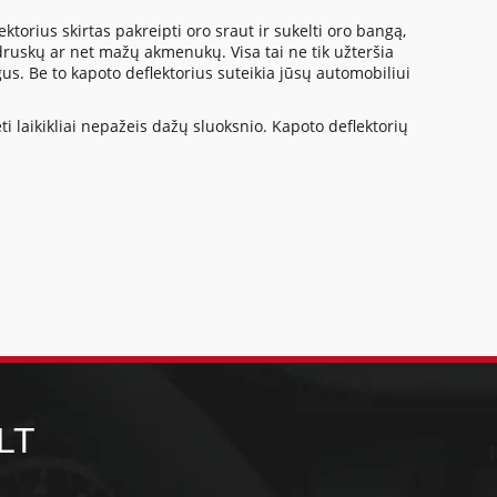
orius skirtas pakreipti oro sraut ir sukelti oro bangą,
 druskų ar net mažų akmenukų. Visa tai ne tik užteršia
igus. Be to kapoto deflektorius suteikia jūsų automobiliui
ti laikikliai nepažeis dažų sluoksnio. Kapoto deflektorių
LT