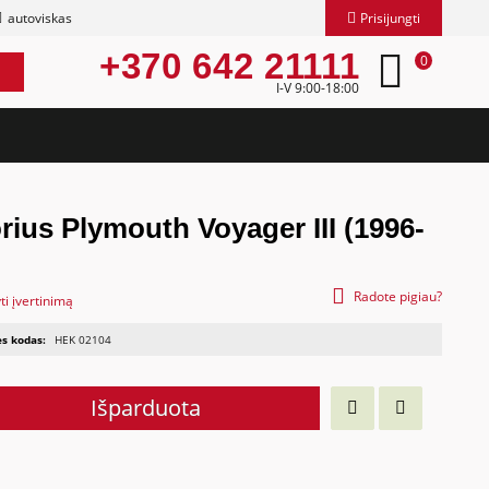
autoviskas
Prisijungti
+370 642 21111
0
I-V 9:00-18:00
rius Plymouth Voyager III (1996-
Radote pigiau?
ti įvertinimą
s kodas:
HEK 02104
Išparduota