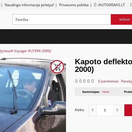
|
Naudinga informacija pirkėjui!
|
Privatumo politika
|
/AUTOVISKAS.LT
Ieškoti
Plymouth Voyager III (1996-2000)
Kapoto deflekto
2000)
0 įvertinimai
Parašy
Gamintojas:
Heko
Prekė
Kiekis