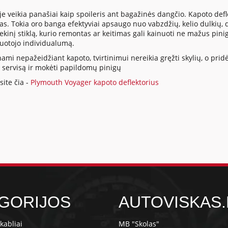
veikia panašiai kaip spoileris ant bagažinės dangčio. Kapoto deflekt
las. Tokia oro banga efektyviai apsaugo nuo vabzdžių, kelio dulkių,
riekinį stiklą, kurio remontas ar keitimas gali kainuoti ne mažus pin
ruotojo individualumą.
mi nepažeidžiant kapoto, tvirtinimui nereikia gręžti skylių, o pridė
ų servisą ir mokėti papildomų pinigų
ite čia -
Plymouth Voyager kapoto deflektorius
GORIJOS
AUTOVISKAS.
kabliai
MB "Skolas"