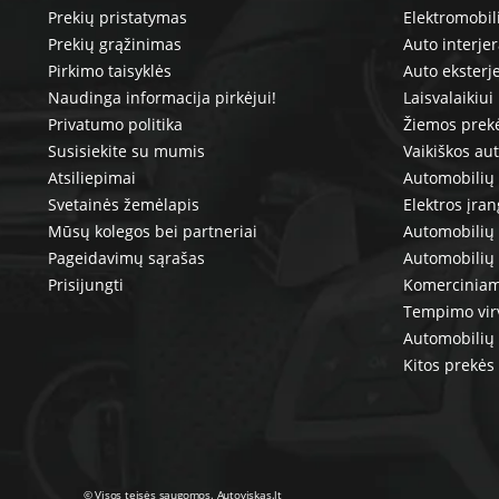
Prekių pristatymas
Elektromobil
Prekių grąžinimas
Auto interje
Pirkimo taisyklės
Auto eksterj
Naudinga informacija pirkėjui!
Laisvalaikiui
Privatumo politika
Žiemos prek
Susisiekite su mumis
Vaikiškos au
Atsiliepimai
Automobilių 
Svetainės žemėlapis
Elektros įra
Mūsų kolegos bei partneriai
Automobilių 
Pageidavimų sąrašas
Automobilių
Prisijungti
Komerciniam
Tempimo vir
Automobilių 
Kitos prekės
© Visos teisės saugomos. Autoviskas.lt