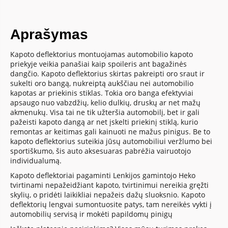
Aprašymas
Kapoto deflektorius montuojamas automobilio kapoto
priekyje veikia panašiai kaip spoileris ant bagažinės
dangčio. Kapoto deflektorius skirtas pakreipti oro sraut ir
sukelti oro bangą, nukreiptą aukščiau nei automobilio
kapotas ar priekinis stiklas. Tokia oro banga efektyviai
apsaugo nuo vabzdžių, kelio dulkių, druskų ar net mažų
akmenukų. Visa tai ne tik užteršia automobilį, bet ir gali
pažeisti kapoto dangą ar net įskelti priekinį stiklą, kurio
remontas ar keitimas gali kainuoti ne mažus pinigus. Be to
kapoto deflektorius suteikia jūsų automobiliui veržlumo bei
sportiškumo, šis auto aksesuaras pabrėžia vairuotojo
individualumą.
Kapoto deflektoriai pagaminti Lenkijos gamintojo Heko
tvirtinami nepažeidžiant kapoto, tvirtinimui nereikia gręžti
skylių, o pridėti laikikliai nepažeis dažų sluoksnio. Kapoto
deflektorių lengvai sumontuosite patys, tam nereikės vykti į
automobilių servisą ir mokėti papildomų pinigų