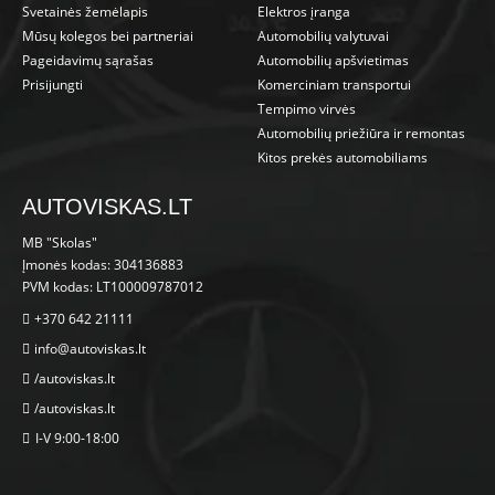
Svetainės žemėlapis
Elektros įranga
Mūsų kolegos bei partneriai
Automobilių valytuvai
Pageidavimų sąrašas
Automobilių apšvietimas
Prisijungti
Komerciniam transportui
Tempimo virvės
Automobilių priežiūra ir remontas
Kitos prekės automobiliams
AUTOVISKAS.LT
MB "Skolas"
Įmonės kodas: 304136883
PVM kodas: LT100009787012
+370 642 21111
info@autoviskas.lt
/autoviskas.lt
/autoviskas.lt
I-V 9:00-18:00