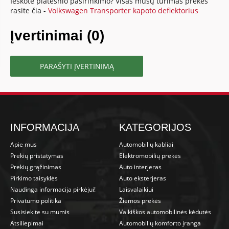
Ieškote platesnio pasirinkimo? Visas mūsų turimas prekes
rasite čia -
Volkswagen Transporter kapoto deflektorius
Įvertinimai (0)
PARAŠYTI ĮVERTINIMĄ
INFORMACIJA
KATEGORIJOS
Apie mus
Automobilių kabliai
Prekių pristatymas
Elektromobilių prekės
Prekių grąžinimas
Auto interjeras
Pirkimo taisyklės
Auto eksterjeras
Naudinga informacija pirkėjui!
Laisvalaikiui
Privatumo politika
Žiemos prekės
Susisiekite su mumis
Vaikiškos automobilinės kėdutės
Atsiliepimai
Automobilių komforto įranga