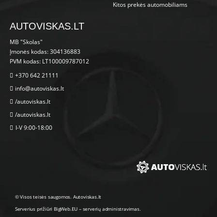
Kitos prekės automobiliams
AUTOVISKAS.LT
MB "Skolas"
Įmonės kodas: 304136883
PVM kodas: LT100009787012
+370 642 21111
info@autoviskas.lt
/autoviskas.lt
/autoviskas.lt
I-V 9:00-18:00
© Visos teisės saugomos. Autoviskas.lt
Serverius prižiūri
BigWeb.EU
–
serverių administravimas
.