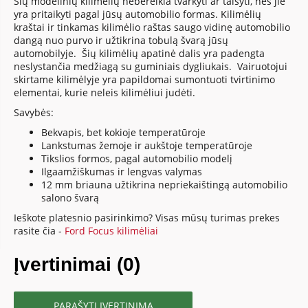
Šių modelinių kilimėlių nebereikia tvarkyti ar taisyti, nes jie
yra pritaikyti pagal jūsų automobilio formas. Kilimėlių
kraštai ir tinkamas kilimėlio raštas saugo vidinę automobilio
dangą nuo purvo ir užtikrina tobulą švarą jūsų
automobilyje. Šių kilimėlių apatinė dalis yra padengta
neslystančia medžiagą su guminiais dygliukais. Vairuotojui
skirtame kilimėlyje yra papildomai sumontuoti tvirtinimo
elementai, kurie neleis kilimėliui judėti.
Savybės:
Bekvapis, bet kokioje temperatūroje
Lankstumas žemoje ir aukštoje temperatūroje
Tikslios formos, pagal automobilio modelį
Ilgaamžiškumas ir lengvas valymas
12 mm briauna užtikrina nepriekaištingą automobilio
salono švarą
Ieškote platesnio pasirinkimo? Visas mūsų turimas prekes
rasite čia -
Ford Focus kilimėliai
Įvertinimai (0)
PARAŠYTI ĮVERTINIMĄ