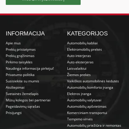
INFORMACIJA
KATEGORIJOS
Apie mus
Automobilių kabliai
Prekių pristatymas
Elektromobilių prekės
Prekių grąžinimas
Auto interjeras
Pirkimo taisyklės
Auto eksterjeras
Naudinga informacija pirkėjui!
Laisvalaikiui
Privatumo politika
Žiemos prekės
Susisiekite su mumis
Vaikiškos automobilinės kėdutės
Atsiliepimai
Automobilių komforto įranga
Svetainės žemėlapis
Elektros įranga
Mūsų kolegos bei partneriai
Automobilių valytuvai
Pageidavimų sąrašas
Automobilių apšvietimas
Prisijungti
Komerciniam transportui
Tempimo virvės
Automobilių priežiūra ir remontas