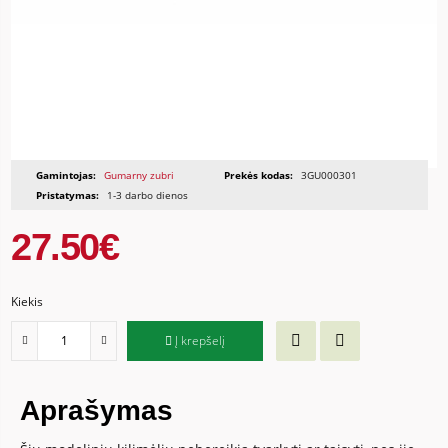
Gamintojas:
Gumarny zubri
Prekės kodas:
3GU000301
Pristatymas:
1-3 darbo dienos
27.50€
Kiekis
Į krepšelį
Aprašymas