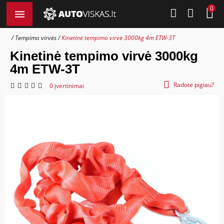
0
Tempimo virvės
Kinetinė tempimo virvė 3000kg 4m ETW-3T
Kinetinė tempimo virvė 3000kg
4m ETW-3T
Radote pigiau?
0 įvertinimai