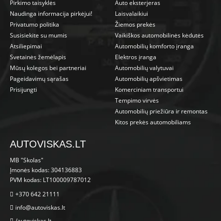
Pirkimo taisyklės
Auto eksterjeras
Naudinga informacija pirkėjui!
Laisvalaikiui
Privatumo politika
Žiemos prekės
Susisiekite su mumis
Vaikiškos automobilinės kėdutės
Atsiliepimai
Automobilių komforto įranga
Svetainės žemėlapis
Elektros įranga
Mūsų kolegos bei partneriai
Automobilių valytuvai
Pageidavimų sąrašas
Automobilių apšvietimas
Prisijungti
Komerciniam transportui
Tempimo virvės
Automobilių priežiūra ir remontas
Kitos prekės automobiliams
AUTOVISKAS.LT
MB "Skolas"
Įmonės kodas: 304136883
PVM kodas: LT100009787012
+370 642 21111
info@autoviskas.lt
/autoviskas.lt