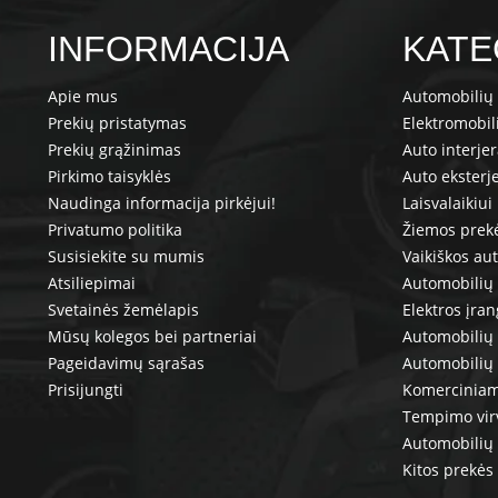
INFORMACIJA
KATE
Apie mus
Automobilių 
Prekių pristatymas
Elektromobil
Prekių grąžinimas
Auto interje
Pirkimo taisyklės
Auto eksterj
Naudinga informacija pirkėjui!
Laisvalaikiui
Privatumo politika
Žiemos prek
Susisiekite su mumis
Vaikiškos au
Atsiliepimai
Automobilių 
Svetainės žemėlapis
Elektros įra
Mūsų kolegos bei partneriai
Automobilių 
Pageidavimų sąrašas
Automobilių
Prisijungti
Komerciniam
Tempimo vir
Automobilių 
Kitos prekės