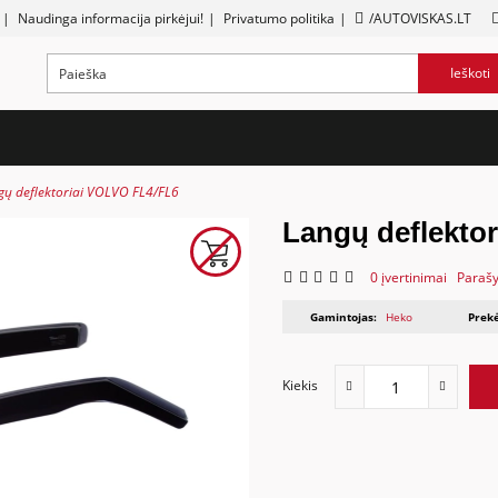
|
Naudinga informacija pirkėjui!
|
Privatumo politika
|
/AUTOVISKAS.LT
Ieškoti
gų deflektoriai VOLVO FL4/FL6
Langų deflekto
0 įvertinimai
Parašy
Gamintojas:
Heko
Prekė
Kiekis