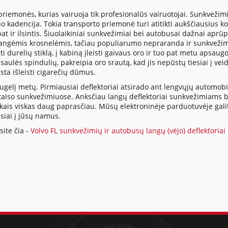
riemonės, kurias vairuoja tik profesionalūs vairuotojai. Sunkvežimis
rbo kadencija. Tokia transporto priemonė turi atitikti aukščiausius k
 pat ir ilsintis. Šiuolaikiniai sunkvežimiai bei autobusai dažnai apr
ngėmis krosnelėmis, tačiau populiarumo nepraranda ir sunkvežimių
rti durelių stiklą, į kabiną įleisti gaivaus oro ir tuo pat metu apsa
 saulės spindulių, pakreipia oro srautą, kad jis nepūstų tiesiai į ve
sta išleisti cigarečių dūmus.
gelį metų. Pirmiausiai deflektoriai atsirado ant lengvųjų automobili
 įtaiso sunkvežimiuose. Anksčiau langų deflektoriai sunkvežimiams
laikais viskas daug paprasčiau. Mūsų elektroninėje parduotuvėje galit
esiai į jūsų namus.
ite čia -
Volvo FL sunkvežimių ir autobusų langų (vėjo) deflektoriai