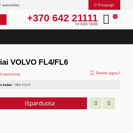
autoviskas
Prisijungti
+370 642 21111
0
I-V 9:00-18:00
riai VOLVO FL4/FL6
Radote pigiau?
ti įvertinimą
s kodas:
HEK 31210
Išparduota