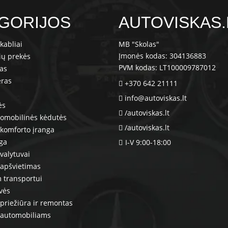
GORIJOS
AUTOVISKAS.
kabliai
MB "Skolas"
Įmonės kodas: 304136883
ių prekės
PVM kodas: LT100009787012
ras
eras
+370 642 21111
info@autoviskas.lt
ės
/autoviskas.lt
tomobilinės kėdutės
/autoviskas.lt
komforto įranga
nga
I-V 9:00-18:00
valytuvai
 apšvietimas
 transportui
vės
priežiūra ir remontas
 automobiliams