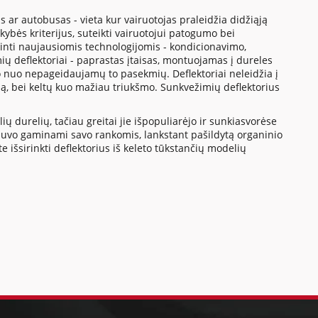
 ar autobusas - vieta kur vairuotojas praleidžia didžiąją
okybės kriterijus, suteikti vairuotojui patogumo bei
ūpinti naujausiomis technologijomis - kondicionavimo,
 deflektoriai - paprastas įtaisas, montuojamas į dureles
ugo nuo nepageidaujamų to pasekmių. Deflektoriai neleidžia į
idą, bei keltų kuo mažiau triukšmo. Sunkvežimių deflektorius
ų durelių, tačiau greitai jie išpopuliarėjo ir sunkiasvorėse
 buvo gaminami savo rankomis, lankstant pašildytą organinio
e išsirinkti deflektorius iš keleto tūkstančių modelių