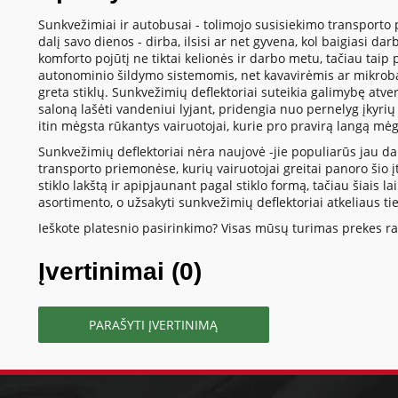
Sunkvežimiai ir autobusai - tolimojo susisiekimo transporto p
dalį savo dienos - dirba, ilsisi ar net gyvena, kol baigiasi da
komforto pojūtį ne tiktai kelionės ir darbo metu, tačiau taip
autonominio šildymo sistemomis, net kavavirėmis ar mikroba
greta stiklų. Sunkvežimių deflektoriai suteikia galimybę atve
saloną lašėti vandeniui lyjant, pridengia nuo pernelyg įkyrių
itin mėgsta rūkantys vairuotojai, kurie pro pravirą langą mėg
Sunkvežimių deflektoriai nėra naujovė -jie populiarūs jau dau
transporto priemonėse, kurių vairuotojai greitai panoro šio
stiklo lakštą ir apipjaunant pagal stiklo formą, tačiau šiais 
asortimento, o užsakyti sunkvežimių deflektoriai atkeliaus ti
Ieškote platesnio pasirinkimo? Visas mūsų turimas prekes ras
Įvertinimai (0)
PARAŠYTI ĮVERTINIMĄ