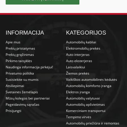
INFORMACIJA
KATEGORIJOS
Apie mus
Automobilių kabliai
Prekių pristatymas
Elektromobilių prekės
Prekių grąžinimas
Auto interjeras
Pirkimo taisyklės
Auto eksterjeras
Naudinga informacija pirkėjui!
Laisvalaikiui
Privatumo politika
Žiemos prekės
Susisiekite su mumis
Vaikiškos automobilinės kėdutės
Atsiliepimai
Automobilių komforto įranga
Svetainės žemėlapis
Elektros įranga
Mūsų kolegos bei partneriai
Automobilių valytuvai
Pageidavimų sąrašas
Automobilių apšvietimas
Prisijungti
Komerciniam transportui
Tempimo virvės
Automobilių priežiūra ir remontas