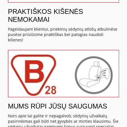
PRAKTIŠKOS KIŠENĖS
NEMOKAMAI
Pageidaujant klientui, priekinių sėdynių atlošų atbulinėse
pusėse prisiūsime praktiškas bei patogias naudoti
kišenes!
MUMS RŪPI JŪSŲ SAUGUMAS
Nors apie tai galite ir nepagalvoti, sėdynių užvalkalų
pasirinkimas gali būti net gyvybės ar mirties klausimu. Šie
sėdynių užvalkalai gaminami šonus susiuvant specialiai