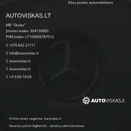
Kitos prekės automobiliams
AUTOVISKAS.LT
MB "Skolas"
Įmonės kodas: 304136883
PVM kodas: LT100009787012
+370 642 21111
info@autoviskas.lt
/autoviskas.lt
/autoviskas.lt
I-V 9:00-18:00
© Visos teisės saugomos. Autoviskas.lt
Serverius prižiūri
BigWeb.EU
–
serverių administravimas
.