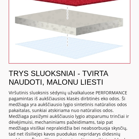
TRYS SLUOKSNIAI - TVIRTA
NAUDOTI, MALONU LIESTI
Viršutinis sluoksnis sėdynių užvalkaluose PERFORMANCE
pagamintas iš aukščiausios klasės dirbtinės eko odos. Ši
medžiaga yra aukščiausio lygio sintetinis natūralios odos
pakaitalas, sunkiai atskiriama nuo natūralios odos.
Medžiaga pasižymi aukščiausio lygio atsparumu trinčiai ir
dėvėjimuisi, mechaniniams pažeidimams, taip pat
medžiaga visiškai nepraleidžia bei neabsorbuoja skysčių,
tad net išsiliejęs kavos puodukas nepridarys didesnių