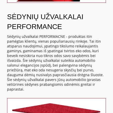
SĖDYNIŲ UŽVALKALAI
PERFORMANCE
Sėdynių užvalkalai PERFORMACNE - produktas itin
pamėgtas klientų, vienas populiariausių rinkoje. Tai itin
atsparus naudojimui, ypatingo tikslumo reikalaujantis
gaminys, gaminamas iš ypatingai tvirtos eko odos, kuri
beveik nesiskiria nuo tikros odos savo savybėmis bei
išvaizda. Šie sėdynių užvalkalai suteikia automobilio
salonui elegancijos įspūdį, bei palengvina sėdynių
priežiūrą, mat eko oda nesugeria skysčių bei purvo,
dauguma dėmių nusivalys paprasčiausia drėgna šluoste.
Šie sėdynių užvalkalai pavers jūsų automobilio įprastas
veliūrines sėdynes prabangiomis odinėmis greitai ir
paprastai.