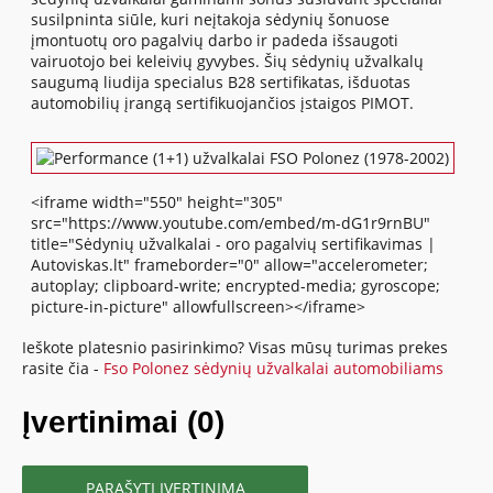
susilpninta siūle, kuri neįtakoja sėdynių šonuose
įmontuotų oro pagalvių darbo ir padeda išsaugoti
vairuotojo bei keleivių gyvybes. Šių sėdynių užvalkalų
saugumą liudija specialus B28 sertifikatas, išduotas
automobilių įrangą sertifikuojančios įstaigos PIMOT.
<iframe width="550" height="305"
src="https://www.youtube.com/embed/m-dG1r9rnBU"
title="Sėdynių užvalkalai - oro pagalvių sertifikavimas |
Autoviskas.lt" frameborder="0" allow="accelerometer;
autoplay; clipboard-write; encrypted-media; gyroscope;
picture-in-picture" allowfullscreen></iframe>
Ieškote platesnio pasirinkimo? Visas mūsų turimas prekes
rasite čia -
Fso Polonez sėdynių užvalkalai automobiliams
Įvertinimai (0)
PARAŠYTI ĮVERTINIMĄ