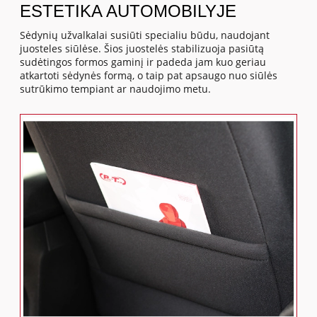
ESTETIKA AUTOMOBILYJE
Sėdynių užvalkalai susiūti specialiu būdu, naudojant
juosteles siūlėse. Šios juostelės stabilizuoja pasiūtą
sudėtingos formos gaminį ir padeda jam kuo geriau
atkartoti sėdynės formą, o taip pat apsaugo nuo siūlės
sutrūkimo tempiant ar naudojimo metu.