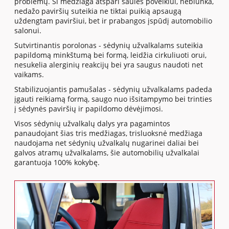
problemų. Ši medžiaga atspari saulės poveikiui, neblunka,
nedažo paviršių suteikia ne tiktai puikią apsaugą
uždengtam paviršiui, bet ir prabangos įspūdį automobilio
salonui.
Sutvirtinantis porolonas - sėdynių užvalkalams suteikia
papildomą minkštumą bei formą, leidžia cirkuliuoti orui,
nesukelia alerginių reakcijų bei yra saugus naudoti net
vaikams.
Stabilizuojantis pamušalas - sėdynių užvalkalams padeda
įgauti reikiamą formą, saugo nuo išsitampymo bei trinties
į sėdynės paviršių ir papildomo dėvėjimosi.
Visos sėdynių užvalkalų dalys yra pagamintos
panaudojant šias tris medžiagas, trisluoksnė medžiaga
naudojama net sėdynių užvalkalų nugarinei daliai bei
galvos atramų užvalkalams, šie automobilių užvalkalai
garantuoja 100% kokybę.