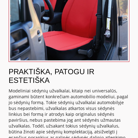
PRAKTIŠKA, PATOGU IR
ESTETIŠKA
Modeliniai sėdynių užvalkalai, kitaip nei universalūs,
gaminami būtent konkrečiam automobilio modeliui, pagal
jo sėdynių formą. Tokie sėdynių užvalkalai automobilyje
bus nepastebimi, užvalkalas atkartos visus sėdynės
linkius bei formą ir atrodys kaip originalus sėdynės
paviršius, nebus pastebima jog ant sėdynės užmautas
užvalkalas. Todėl, užsakant tokius sėdynių užvalkalus,
būtina žinoti apie sėdynių komplektaciją, atsižvelgti į
esančius porankius ar galinės sėdynės dalinio atlenkimo