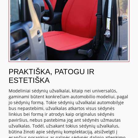
PRAKTIŠKA, PATOGU IR
ESTETIŠKA
Modeliniai sėdynių užvalkalai, kitaip nei universalūs,
gaminami būtent konkrečiam automobilio modeliui, pagal
jo sėdynių formą. Tokie sėdynių užvalkalai automobilyje
bus nepastebimi, užvalkalas atkartos visus sėdynės
linkius bei formą ir atrodys kaip originalus sėdynės
paviršius, nebus pastebima jog ant sėdynės užmautas
užvalkalas. Todėl, užsakant tokius sėdynių užvalkalus,
būtina žinoti apie sėdynių komplektaciją, atsižvelgti į
esančius porankius ar galinės sėdynės dalinio atlenkimo