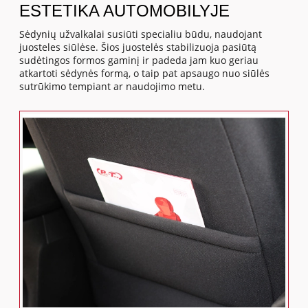
ESTETIKA AUTOMOBILYJE
Sėdynių užvalkalai susiūti specialiu būdu, naudojant
juosteles siūlėse. Šios juostelės stabilizuoja pasiūtą
sudėtingos formos gaminį ir padeda jam kuo geriau
atkartoti sėdynės formą, o taip pat apsaugo nuo siūlės
sutrūkimo tempiant ar naudojimo metu.