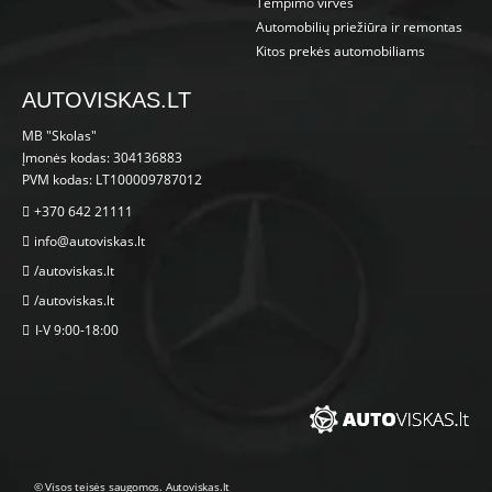
Tempimo virvės
Automobilių priežiūra ir remontas
Kitos prekės automobiliams
AUTOVISKAS.LT
MB "Skolas"
Įmonės kodas: 304136883
PVM kodas: LT100009787012
+370 642 21111
info@autoviskas.lt
/autoviskas.lt
/autoviskas.lt
I-V 9:00-18:00
© Visos teisės saugomos. Autoviskas.lt