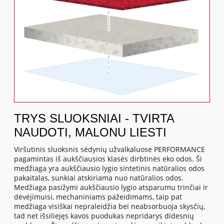
TRYS SLUOKSNIAI - TVIRTA
NAUDOTI, MALONU LIESTI
Viršutinis sluoksnis sėdynių užvalkaluose PERFORMANCE
pagamintas iš aukščiausios klasės dirbtinės eko odos. Ši
medžiaga yra aukščiausio lygio sintetinis natūralios odos
pakaitalas, sunkiai atskiriama nuo natūralios odos.
Medžiaga pasižymi aukščiausio lygio atsparumu trinčiai ir
dėvėjimuisi, mechaniniams pažeidimams, taip pat
medžiaga visiškai nepraleidžia bei neabsorbuoja skysčių,
tad net išsiliejęs kavos puodukas nepridarys didesnių