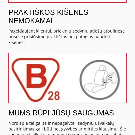
PRAKTIŠKOS KIŠENĖS
NEMOKAMAI
Pageidaujant klientui, priekinių sėdynių atlošų atbulinėse
pusėse prisiūsime praktiškas bei patogias naudoti
kišenes!
MUMS RŪPI JŪSŲ SAUGUMAS
Nors apie tai galite ir nepagalvoti, sėdynių užvalkalų
pasirinkimas gali būti net gyvybės ar mirties klausimu. Šie
sėdynių užvalkalai gaminami šonus susiuvant specialiai