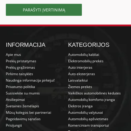
PARAŠYTI ĮVERTINIMĄ
INFORMACIJA
KATEGORIJOS
Apie mus
Automobilių kabliai
Prekių pristatymas
Elektromobilių prekės
Prekių grąžinimas
Auto interjeras
Pirkimo taisyklės
Auto eksterjeras
Naudinga informacija pirkėjui!
Laisvalaikiui
Privatumo politika
Žiemos prekės
Susisiekite su mumis
Vaikiškos automobilinės kėdutės
Atsiliepimai
Automobilių komforto įranga
Svetainės žemėlapis
Elektros įranga
Mūsų kolegos bei partneriai
Automobilių valytuvai
Pageidavimų sąrašas
Automobilių apšvietimas
Prisijungti
Komerciniam transportui