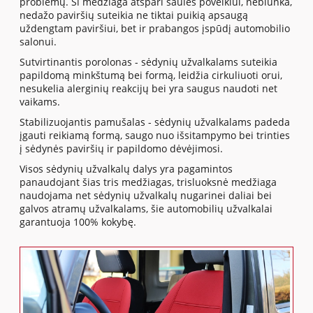
problemų. Ši medžiaga atspari saulės poveikiui, neblunka,
nedažo paviršių suteikia ne tiktai puikią apsaugą
uždengtam paviršiui, bet ir prabangos įspūdį automobilio
salonui.
Sutvirtinantis porolonas - sėdynių užvalkalams suteikia
papildomą minkštumą bei formą, leidžia cirkuliuoti orui,
nesukelia alerginių reakcijų bei yra saugus naudoti net
vaikams.
Stabilizuojantis pamušalas - sėdynių užvalkalams padeda
įgauti reikiamą formą, saugo nuo išsitampymo bei trinties
į sėdynės paviršių ir papildomo dėvėjimosi.
Visos sėdynių užvalkalų dalys yra pagamintos
panaudojant šias tris medžiagas, trisluoksnė medžiaga
naudojama net sėdynių užvalkalų nugarinei daliai bei
galvos atramų užvalkalams, šie automobilių užvalkalai
garantuoja 100% kokybę.