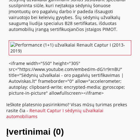
susilpninta siūle, kuri neįtakoja sėdynių šonuose
įmontuotų oro pagalvių darbo ir padeda išsaugoti
vairuotojo bei keleivių gyvybes. Šių sėdynių užvalkalų
saugumą liudija specialus B28 sertifikatas, išduotas
automobilių įrangą sertifikuojančios įstaigos PIMOT.
<iframe width="550" height="305"
src="https://www.youtube.com/embed/m-dG1r9rnBU"
title="Sėdynių užvalkalai - oro pagalvių sertifikavimas |
Autoviskas.lt" frameborder="0" allow="accelerometer;
autoplay; clipboard-write; encrypted-media; gyroscope;
picture-in-picture" allowfullscreen></iframe>
Ieškote platesnio pasirinkimo? Visas mūsų turimas prekes
rasite čia -
Renault Captur I sėdynių užvalkalai
automobiliams
Įvertinimai (0)