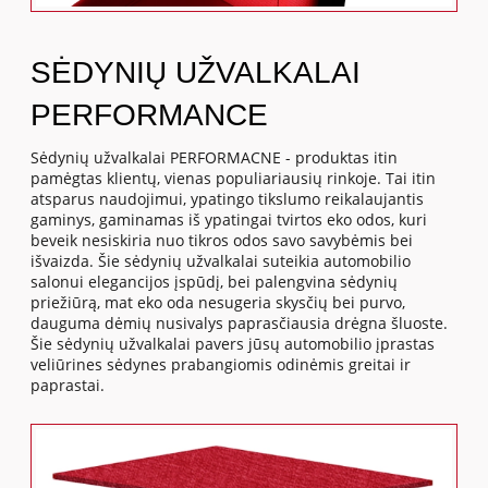
SĖDYNIŲ UŽVALKALAI
PERFORMANCE
Sėdynių užvalkalai PERFORMACNE - produktas itin
pamėgtas klientų, vienas populiariausių rinkoje. Tai itin
atsparus naudojimui, ypatingo tikslumo reikalaujantis
gaminys, gaminamas iš ypatingai tvirtos eko odos, kuri
beveik nesiskiria nuo tikros odos savo savybėmis bei
išvaizda. Šie sėdynių užvalkalai suteikia automobilio
salonui elegancijos įspūdį, bei palengvina sėdynių
priežiūrą, mat eko oda nesugeria skysčių bei purvo,
dauguma dėmių nusivalys paprasčiausia drėgna šluoste.
Šie sėdynių užvalkalai pavers jūsų automobilio įprastas
veliūrines sėdynes prabangiomis odinėmis greitai ir
paprastai.