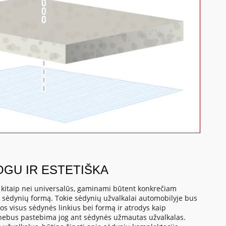
OGU IR ESTETIŠKA
, kitaip nei universalūs, gaminami būtent konkrečiam
o sėdynių formą. Tokie sėdynių užvalkalai automobilyje bus
os visus sėdynės linkius bei formą ir atrodys kaip
 nebus pastebima jog ant sėdynės užmautas užvalkalas.