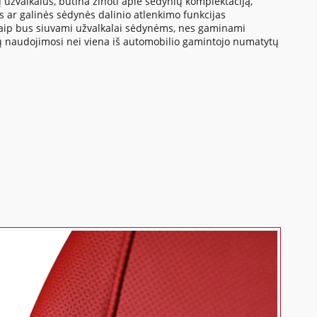
 užvalkalus, būtina žinoti apie sėdynių komplektaciją,
us ar galinės sėdynės dalinio atlenkimo funkcijas
a kaip bus siuvami užvalkalai sėdynėms, nes gaminami
tų naudojimosi nei viena iš automobilio gamintojo numatytų