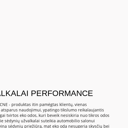
ALKALAI PERFORMANCE
NE - produktas itin pamėgtas klientų, vienas
in atsparus naudojimui, ypatingo tikslumo reikalaujantis
i tvirtos eko odos, kuri beveik nesiskiria nuo tikros odos
ie sėdynių užvalkalai suteikia automobilio salonui
vina sėdynių priežiūrą, mat eko oda nesugeria skysčių bei