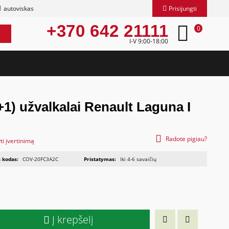
autoviskas
Prisijungti
+370 642 21111
0
I-V 9:00-18:00
1) užvalkalai Renault Laguna I
Radote pigiau?
ti įvertinimą
 kodas:
COV-20FC3A2C
Pristatymas:
Iki 4-6 savaičių
Į krepšelį