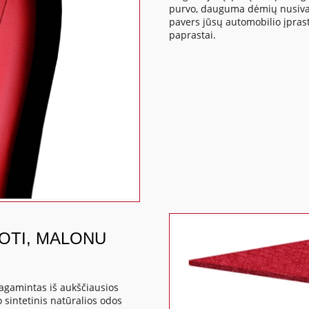
purvo, dauguma dėmių nusivaly
pavers jūsų automobilio įpras
paprastai.
DOTI, MALONU
agamintas iš aukščiausios
 sintetinis natūralios odos