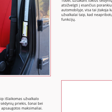
Todėl, užsakant tokius sėdynių
atsižvelgti į esančius poranki
automobilyje, visa tai įtakoj
užvalkalai taip, kad neapribo
funkcijų.
ip išlaikomas užvalkalo
ėdynių priekis, šonai bei
us apsaugotos maksimaliai.