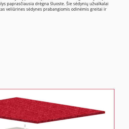
s paprasčiausia drėgna šluoste. Šie sėdynių užvalkalai
tas veliūrines sėdynes prabangiomis odinėmis greitai ir