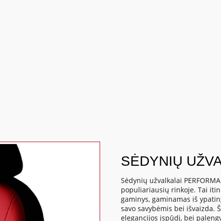
SĖDYNIŲ UŽV
Sėdynių užvalkalai PERFORMAC
populiariausių rinkoje. Tai it
gaminys, gaminamas iš ypatinga
savo savybėmis bei išvaizda. Š
elegancijos įspūdį, bei paleng