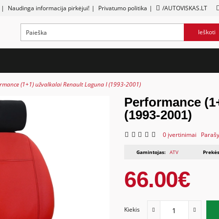
|
Naudinga informacija pirkėjui!
|
Privatumo politika
|
/AUTOVISKAS.LT
Ieškoti
rmance (1+1) užvalkalai Renault Laguna I (1993-2001)
Performance (1+
(1993-2001)
0 įvertinimai
Parašy
Gamintojas:
ATV
Prekės
66.00€
Kiekis