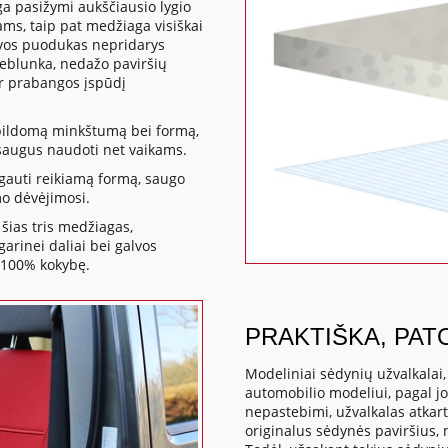
ga pasižymi aukščiausio lygio
ms, taip pat medžiaga visiškai
kavos puodukas nepridarys
neblunka, nedažo paviršių
ir prabangos įspūdį
apildomą minkštumą bei formą,
a saugus naudoti net vaikams.
gauti reikiamą formą, saugo
mo dėvėjimosi.
šias tris medžiagas,
rinei daliai bei galvos
 100% kokybę.
PRAKTIŠKA, PAT
Modeliniai sėdynių užvalkalai
automobilio modeliui, pagal j
nepastebimi, užvalkalas atkart
originalus sėdynės paviršius,