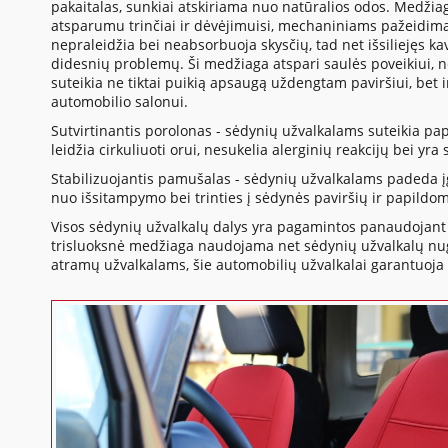
pakaitalas, sunkiai atskiriama nuo natūralios odos. Medžia
atsparumu trinčiai ir dėvėjimuisi, mechaniniams pažeidima
nepraleidžia bei neabsorbuoja skysčių, tad net išsiliejęs 
didesnių problemų. Ši medžiaga atspari saulės poveikiui, 
suteikia ne tiktai puikią apsaugą uždengtam paviršiui, bet 
automobilio salonui.
Sutvirtinantis porolonas - sėdynių užvalkalams suteikia p
leidžia cirkuliuoti orui, nesukelia alerginių reakcijų bei yr
Stabilizuojantis pamušalas - sėdynių užvalkalams padeda į
nuo išsitampymo bei trinties į sėdynės paviršių ir papildo
Visos sėdynių užvalkalų dalys yra pagamintos panaudojant 
trisluoksnė medžiaga naudojama net sėdynių užvalkalų nuga
atramų užvalkalams, šie automobilių užvalkalai garantuoja