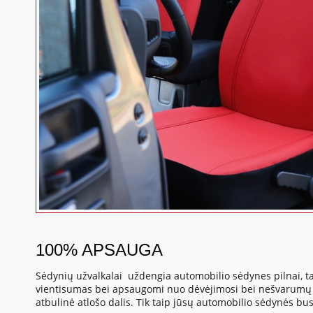
100% APSAUGA
Sėdynių užvalkalai uždengia automobilio sėdynes pilnai, ta
vientisumas bei apsaugomi nuo dėvėjimosi bei nešvarumų s
atbulinė atlošo dalis. Tik taip jūsų automobilio sėdynės b