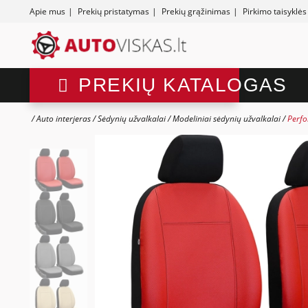
Apie mus
|
Prekių pristatymas
|
Prekių grąžinimas
|
Pirkimo taisyklės
PREKIŲ KATALOGAS
Auto interjeras
Sėdynių užvalkalai
Modeliniai sėdynių užvalkalai
Perfo