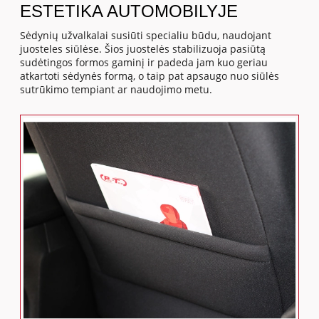
ESTETIKA AUTOMOBILYJE
Sėdynių užvalkalai susiūti specialiu būdu, naudojant
juosteles siūlėse. Šios juostelės stabilizuoja pasiūtą
sudėtingos formos gaminį ir padeda jam kuo geriau
atkartoti sėdynės formą, o taip pat apsaugo nuo siūlės
sutrūkimo tempiant ar naudojimo metu.