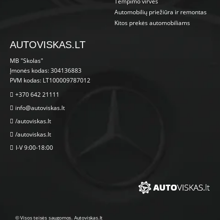
Tempimo virvės
Automobilių priežiūra ir remontas
Kitos prekės automobiliams
AUTOVISKAS.LT
MB "Skolas"
Įmonės kodas: 304136883
PVM kodas: LT100009787012
+370 642 21111
info@autoviskas.lt
/autoviskas.lt
/autoviskas.lt
I-V 9:00-18:00
© Visos teisės saugomos. Autoviskas.lt