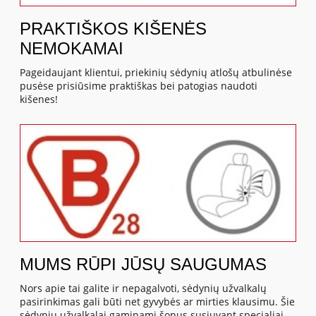
PRAKTIŠKOS KIŠENĖS
NEMOKAMAI
Pageidaujant klientui, priekinių sėdynių atlošų atbulinėse
pusėse prisiūsime praktiškas bei patogias naudoti
kišenes!
MUMS RŪPI JŪSŲ SAUGUMAS
Nors apie tai galite ir nepagalvoti, sėdynių užvalkalų
pasirinkimas gali būti net gyvybės ar mirties klausimu. Šie
sėdynių užvalkalai gaminami šonus susiuvant specialiai