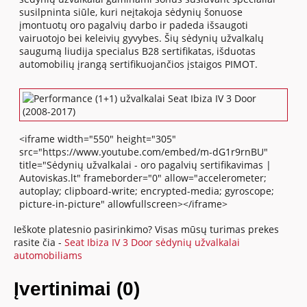
susilpninta siūle, kuri neįtakoja sėdynių šonuose
įmontuotų oro pagalvių darbo ir padeda išsaugoti
vairuotojo bei keleivių gyvybes. Šių sėdynių užvalkalų
saugumą liudija specialus B28 sertifikatas, išduotas
automobilių įrangą sertifikuojančios įstaigos PIMOT.
<iframe width="550" height="305"
src="https://www.youtube.com/embed/m-dG1r9rnBU"
title="Sėdynių užvalkalai - oro pagalvių sertifikavimas |
Autoviskas.lt" frameborder="0" allow="accelerometer;
autoplay; clipboard-write; encrypted-media; gyroscope;
picture-in-picture" allowfullscreen></iframe>
Ieškote platesnio pasirinkimo? Visas mūsų turimas prekes
rasite čia -
Seat Ibiza IV 3 Door sėdynių užvalkalai
automobiliams
Įvertinimai (0)