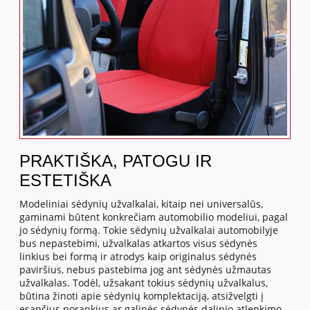
PRAKTIŠKA, PATOGU IR
ESTETIŠKA
Modeliniai sėdynių užvalkalai, kitaip nei universalūs,
gaminami būtent konkrečiam automobilio modeliui, pagal
jo sėdynių formą. Tokie sėdynių užvalkalai automobilyje
bus nepastebimi, užvalkalas atkartos visus sėdynės
linkius bei formą ir atrodys kaip originalus sėdynės
paviršius, nebus pastebima jog ant sėdynės užmautas
užvalkalas. Todėl, užsakant tokius sėdynių užvalkalus,
būtina žinoti apie sėdynių komplektaciją, atsižvelgti į
esančius porankius ar galinės sėdynės dalinio atlenkimo