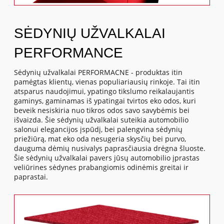
SĖDYNIŲ UŽVALKALAI
PERFORMANCE
Sėdynių užvalkalai PERFORMACNE - produktas itin
pamėgtas klientų, vienas populiariausių rinkoje. Tai itin
atsparus naudojimui, ypatingo tikslumo reikalaujantis
gaminys, gaminamas iš ypatingai tvirtos eko odos, kuri
beveik nesiskiria nuo tikros odos savo savybėmis bei
išvaizda. Šie sėdynių užvalkalai suteikia automobilio
salonui elegancijos įspūdį, bei palengvina sėdynių
priežiūrą, mat eko oda nesugeria skysčių bei purvo,
dauguma dėmių nusivalys paprasčiausia drėgna šluoste.
Šie sėdynių užvalkalai pavers jūsų automobilio įprastas
veliūrines sėdynes prabangiomis odinėmis greitai ir
paprastai.