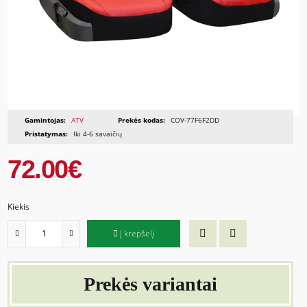
Gamintojas:
ATV
Prekės kodas:
COV-77F6F2DD
Pristatymas:
Iki 4-6 savaičių
72.00€
Kiekis
Į krepšelį
Prekės variantai