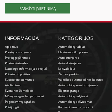
PARAŠYTI ĮVERTINIMĄ
INFORMACIJA
KATEGORIJOS
Apie mus
Automobilių kabliai
Prekių pristatymas
Elektromobilių prekės
Prekių grąžinimas
Auto interjeras
Pirkimo taisyklės
Auto eksterjeras
Naudinga informacija pirkėjui!
Laisvalaikiui
Privatumo politika
Žiemos prekės
Susisiekite su mumis
Vaikiškos automobilinės kėdutės
Atsiliepimai
Automobilių komforto įranga
Svetainės žemėlapis
Elektros įranga
Mūsų kolegos bei partneriai
Automobilių valytuvai
Pageidavimų sąrašas
Automobilių apšvietimas
Prisijungti
Komerciniam transportui