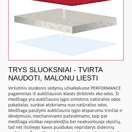
TRYS SLUOKSNIAI - TVIRTA
NAUDOTI, MALONU LIESTI
Viršutinis sluoksnis sėdynių užvalkaluose PERFORMANCE
pagamintas iš aukščiausios klasės dirbtinės eko odos. Ši
medžiaga yra aukščiausio lygio sintetinis natūralios odos
pakaitalas, sunkiai atskiriama nuo natūralios odos.
Medžiaga pasižymi aukščiausio lygio atsparumu trinčiai ir
dėvėjimuisi, mechaniniams pažeidimams, taip pat
medžiaga visiškai nepraleidžia bei neabsorbuoja skysčių,
tad net išsiliejęs kavos puodukas nepridarys didesnių