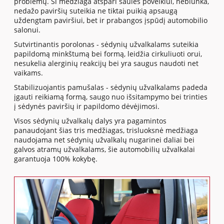
problemų. Ši medžiaga atspari saulės poveikiui, neblunka,
nedažo paviršių suteikia ne tiktai puikią apsaugą
uždengtam paviršiui, bet ir prabangos įspūdį automobilio
salonui.
Sutvirtinantis porolonas - sėdynių užvalkalams suteikia
papildomą minkštumą bei formą, leidžia cirkuliuoti orui,
nesukelia alerginių reakcijų bei yra saugus naudoti net
vaikams.
Stabilizuojantis pamušalas - sėdynių užvalkalams padeda
įgauti reikiamą formą, saugo nuo išsitampymo bei trinties
į sėdynės paviršių ir papildomo dėvėjimosi.
Visos sėdynių užvalkalų dalys yra pagamintos
panaudojant šias tris medžiagas, trisluoksnė medžiaga
naudojama net sėdynių užvalkalų nugarinei daliai bei
galvos atramų užvalkalams, šie automobilių užvalkalai
garantuoja 100% kokybę.